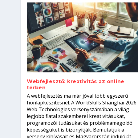
Webfejlesztő: kreativitás az online
térben
Szoftverfejlesztő: verseny kódb
A webfejlesztés ma már jóval több egyszerű
Kitalálod, mire használják ezek
Nem sikerült az egyetemi felvét
el a világversenyt...
Digitális detox – hogyan kapcsol
honlapkészítésnél. A WorldSkills Shanghai 2026
Web Technologies versenyszámában a világ
Írta:
Írta:
Írta:
Írta:
Tóth Mónika
Oláh Erika
Szakmát Szerzek
Oláh Erika
|
|
|
2026. augusztus. 4.
2026. augusztus. 3.
2026. augusztus. 4.
|
2026. augusztus. 3.
|
|
|
Iskolák
Egészség
Kvíz
|
Mi leszek?
legjobb fiatal szakemberei kreativitásukat,
programozói tudásukat és problémamegoldó
képességüket is bizonyítják. Bemutatjuk a
verseny kihívásait és Magyarország indulóját,