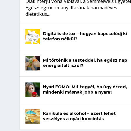
Diákinterjú Vona Violával, a Semmelweis Egyet
Egészségtudományi Karának harmadéves
dietetikus...
Digitális detox – hogyan kapcsolódj ki
telefon nélkül?
Mi történik a testeddel, ha egész nap
energiaitalt iszol?
Nyári FOMO: Mit tegyél, ha úgy érzed,
mindenki másnak jobb a nyara?
Kánikula és alkohol – ezért lehet
veszélyes a nyári koccintás