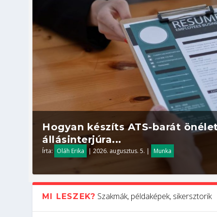
Hogyan készíts ATS-barát önélet
állásinterjúra...
Írta:
Oláh Erika
|
2026. augusztus. 5.
|
Munka
Szakmák, példaképek, sikersztorik
MI LESZEK?