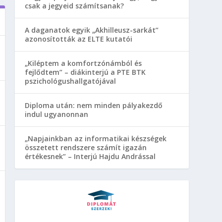
csak a jegyeid számítsanak?
A daganatok egyik „Akhilleusz-sarkát”
azonosították az ELTE kutatói
„Kiléptem a komfortzónámból és
fejlődtem” – diákinterjú a PTE BTK
pszichológushallgatójával
Diploma után: nem minden pályakezdő
indul ugyanonnan
„Napjainkban az informatikai készségek
összetett rendszere számít igazán
értékesnek” – Interjú Hajdu Andrással