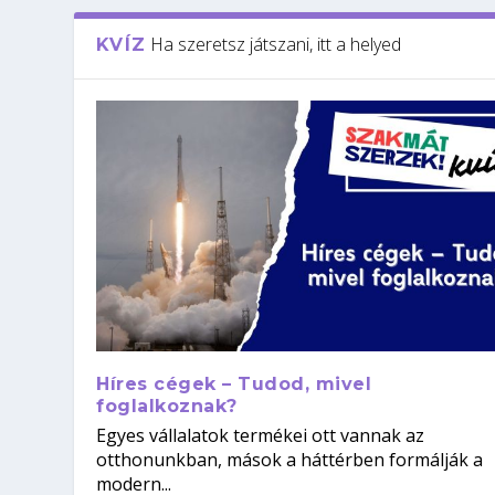
Ha szeretsz játszani, itt a helyed
KVÍZ
Híres cégek – Tudod, mivel
foglalkoznak?
Egyes vállalatok termékei ott vannak az
otthonunkban, mások a háttérben formálják a
modern...