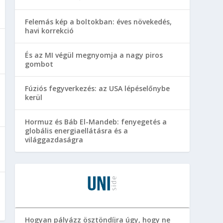
Felemás kép a boltokban: éves növekedés,
havi korrekció
És az MI végül megnyomja a nagy piros
gombot
Fúziós fegyverkezés: az USA lépéselőnybe
kerül
Hormuz és Báb El-Mandeb: fenyegetés a
globális energiaellátásra és a
világgazdaságra
Hogyan pályázz ösztöndíjra úgy, hogy ne