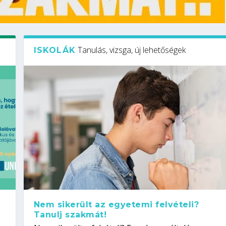
Tanulás, vizsga, új lehetőségek
ISKOLÁK
Nem sikerült az egyetemi felvételi?
Tanulj szakmát!