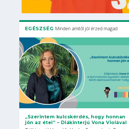
Minden amitől jól érzed magad
EGÉSZSÉG
„Szerintem kulcskérdés, hogy honnan
jön az étel” – Diákinterjú Vona Violával