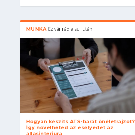
Ez vár rád a suli után
MUNKA
Hogyan készíts ATS-barát önéletrajzot?
Így növelheted az esélyedet az
állásinterjúra