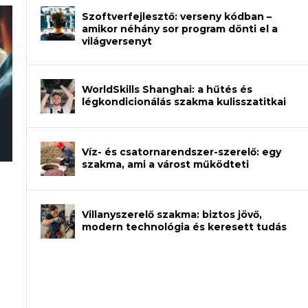
Szoftverfejlesztő: verseny kódban –
amikor néhány sor program dönti el a
világversenyt
WorldSkills Shanghai: a hűtés és
légkondicionálás szakma kulisszatitkai
Víz- és csatornarendszer-szerelő: egy
szakma, ami a várost működteti
an – amikor néhány sor program dönti
Villanyszerelő szakma: biztos jövő,
modern technológia és keresett tudás
et a gépeket?
eli? Tanulj szakmát!
ódj ki telefon nélkül?