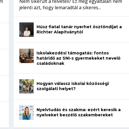
em
Nem sikerült a felvételi? Ez még egyáltalán nem
jelenti azt, hogy lemaradtál a sikeres...
Húsz fiatal tanár nyerhet ösztöndíjat a
Richter Alapítványtól
Iskolakezdési támogatás: fontos
határidő az SNI-s gyermekeket nevelő
családoknak
Hogyan válassz iskolai közösségi
szolgálati helyet?
Nyelvtudás és szakma: ezért keresik a
nyelveket beszélő szakembereket