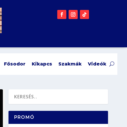
Fősodor
Kikapcs
Szakmák
Videók
PROMÓ