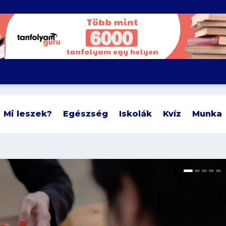
Mi leszek?
Egészség
Iskolák
Kvíz
Munka