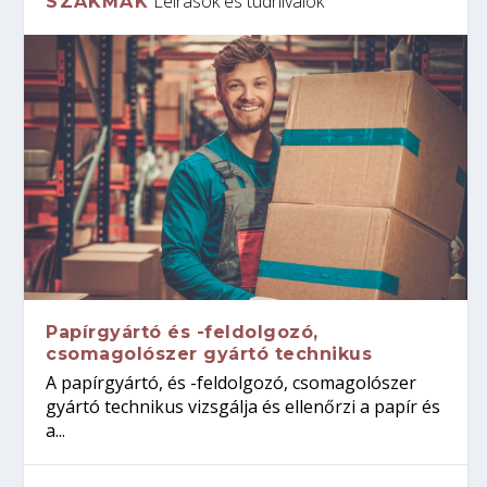
Leírások és tudnivalók
SZAKMÁK
Papírgyártó és -feldolgozó,
csomagolószer gyártó technikus
A papírgyártó, és -feldolgozó, csomagolószer
gyártó technikus vizsgálja és ellenőrzi a papír és
a...