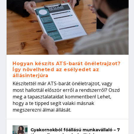
Hogyan készíts ATS-barát önéletrajzot?
Így növelheted az esélyedet az
állásinterjúra
Készítettél már ATS-barát önéletrajzot, vagy
most hallottál először erről a rendszerről? Oszd
meg a tapasztalataidat kommentben! Lehet,
hogy a te tipped segít valaki másnak
megszerezni álmai állását.
Gyakornokból főállású munkavállaló – 7