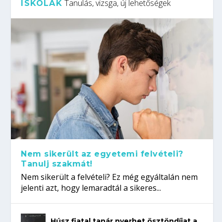
Tanulás, vizsga, új lehetőségek
ISKOLÁK
Nem sikerült az egyetemi felvételi?
Tanulj szakmát!
Nem sikerült a felvételi? Ez még egyáltalán nem
jelenti azt, hogy lemaradtál a sikeres...
Húsz fiatal tanár nyerhet ösztöndíjat a