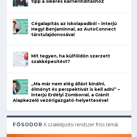
tipp a sikeres karrierindításhoz
Cégalapítás az iskolapadból – interjú
Hegyi Benjaminnal, az AutoConnect
társtulajdonosával
Mit tegyen, ha külföldön szerzett
szakképesítést?
„Ma már nem elég állást kínálni,
élményt és perspektívát is kell adni” –
interjú Erdélyi Zomborral, a Gránit
Alapkezelő vezérigazgató-helyettesével
A szakképzési rendszer friss témái
FŐSODOR