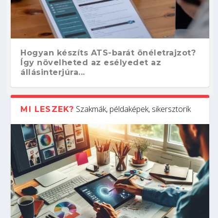
Hogyan készíts ATS-barát önéletrajzot?
Így növelheted az esélyedet az
állásinterjúra...
Szakmák, példaképek, sikersztorik
MI LESZEK?
Kitalálod, mire használják ezeket a
Nem sikerült az egyetemi felvételi?
Szoftverfejlesztő: verseny kódban –
Digitális detox – hogyan kapcsolódj ki