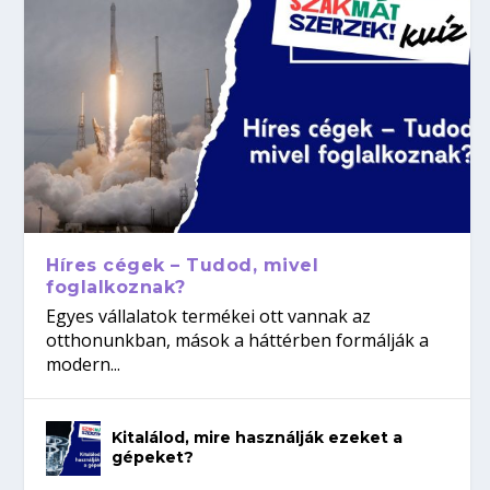
Híres cégek – Tudod, mivel
foglalkoznak?
Egyes vállalatok termékei ott vannak az
otthonunkban, mások a háttérben formálják a
modern...
Kitalálod, mire használják ezeket a
gépeket?