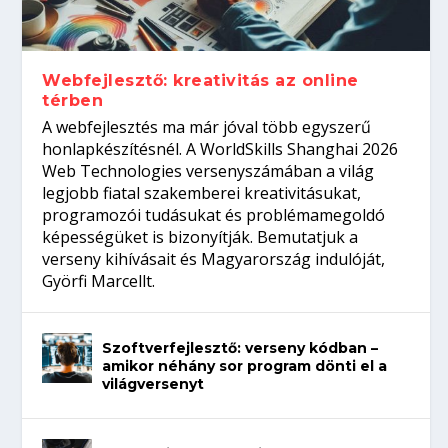
gépeket?
Tanulj szakmát!
amikor néhány sor program dönti el a
telefon nélkül?
világversenyt...
Webfejlesztő: kreativitás az online
térben
A webfejlesztés ma már jóval több egyszerű
honlapkészítésnél. A WorldSkills Shanghai 2026
Web Technologies versenyszámában a világ
legjobb fiatal szakemberei kreativitásukat,
programozói tudásukat és problémamegoldó
képességüket is bizonyítják. Bemutatjuk a
verseny kihívásait és Magyarország indulóját,
Györfi Marcellt.
Szoftverfejlesztő: verseny kódban –
amikor néhány sor program dönti el a
világversenyt