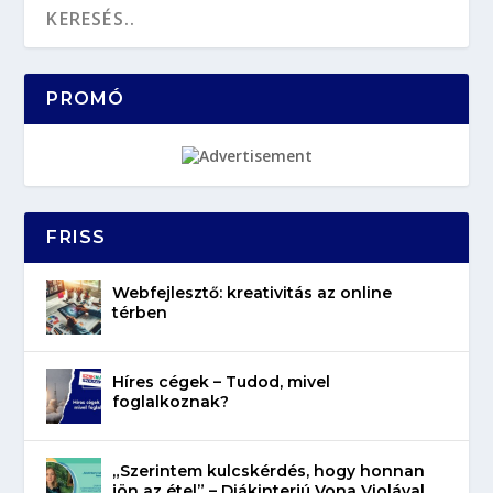
PROMÓ
FRISS
Webfejlesztő: kreativitás az online
térben
Híres cégek – Tudod, mivel
foglalkoznak?
„Szerintem kulcskérdés, hogy honnan
jön az étel” – Diákinterjú Vona Violával