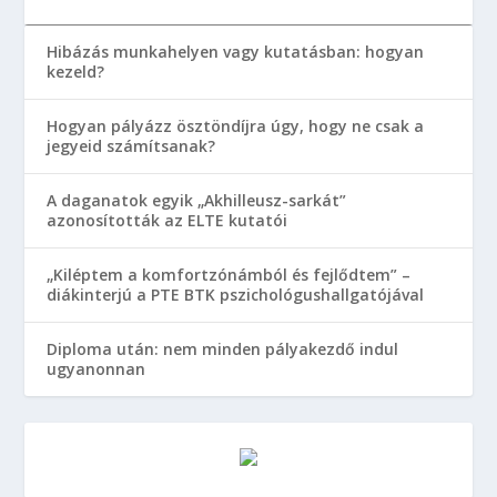
Hibázás munkahelyen vagy kutatásban: hogyan
kezeld?
Hogyan pályázz ösztöndíjra úgy, hogy ne csak a
jegyeid számítsanak?
A daganatok egyik „Akhilleusz-sarkát”
azonosították az ELTE kutatói
„Kiléptem a komfortzónámból és fejlődtem” –
diákinterjú a PTE BTK pszichológushallgatójával
Diploma után: nem minden pályakezdő indul
ugyanonnan