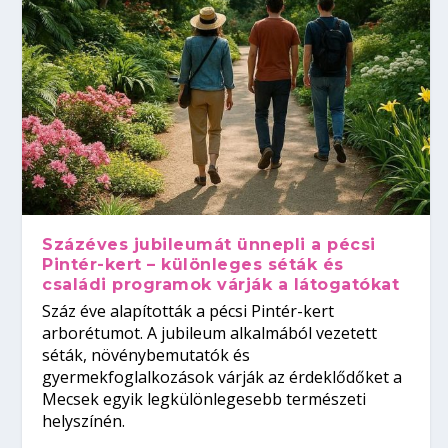
Százéves jubileumát ünnepli a pécsi
Pintér-kert – különleges séták és
családi programok várják a látogatókat
Száz éve alapították a pécsi Pintér-kert
arborétumot. A jubileum alkalmából vezetett
séták, növénybemutatók és
gyermekfoglalkozások várják az érdeklődőket a
Mecsek egyik legkülönlegesebb természeti
helyszínén.