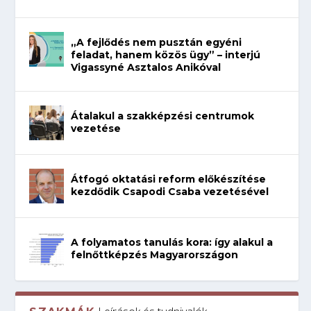
„A fejlődés nem pusztán egyéni
feladat, hanem közös ügy” – interjú
Vigassyné Asztalos Anikóval
Átalakul a szakképzési centrumok
vezetése
Átfogó oktatási reform előkészítése
kezdődik Csapodi Csaba vezetésével
A folyamatos tanulás kora: így alakul a
felnőttképzés Magyarországon