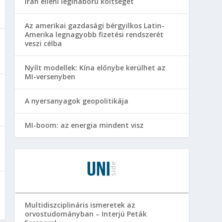
Irán elleni légiháború költségét
Az amerikai gazdasági bérgyilkos Latin-
Amerika legnagyobb fizetési rendszerét
veszi célba
Nyílt modellek: Kína előnybe kerülhet az
MI-versenyben
A nyersanyagok geopolitikája
MI-boom: az energia mindent visz
Multidiszciplináris ismeretek az
orvostudományban – Interjú Peták