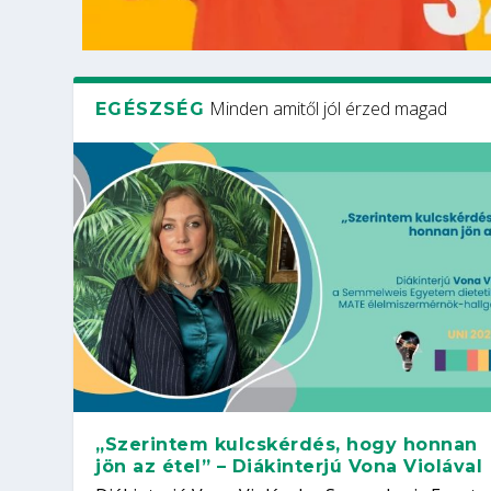
Minden amitől jól érzed magad
EGÉSZSÉG
„Szerintem kulcskérdés, hogy honnan
jön az étel” – Diákinterjú Vona Violával