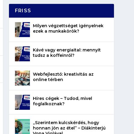
FRISS
Milyen végzettséget igényelnek
ezek a munkakörök?
Kávé vagy energiaital: mennyit
tudsz a koffeinről?
Webfejlesztő: kreativitás az
online térben
Híres cégek – Tudod, mivel
foglalkoznak?
„Szerintem kulcskérdés, hogy
honnan jön az étel” – Diákinterjú
Vona Violával