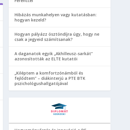
Ferenccel
Hibázás munkahelyen vagy kutatásban:
hogyan kezeld?
Hogyan pályázz ösztöndíjra úgy, hogy ne
csak a jegyeid számítsanak?
A daganatok egyik „Akhilleusz-sarkát”
azonosították az ELTE kutatói
„Kiléptem a komfortzónámból és
fejlődtem” – diákinterjú a PTE BTK
pszichológushallgatójával