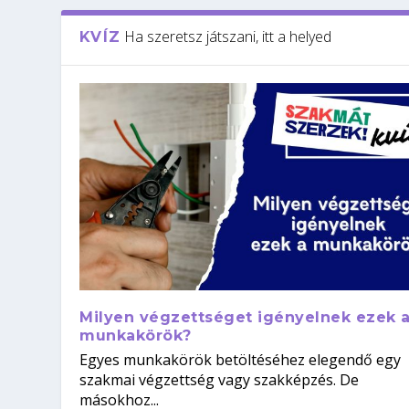
Ha szeretsz játszani, itt a helyed
KVÍZ
Milyen végzettséget igényelnek ezek 
munkakörök?
Egyes munkakörök betöltéséhez elegendő egy
szakmai végzettség vagy szakképzés. De
másokhoz...