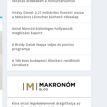
oktatás érdekében a minisztériumtól
Vitézy Dávid: 2,27 milliárdot fizetett vissza
a Mészáros Lőrinchez köthető tőkealap
Antal Nimród különleges hollywoodi
megbízást kapott
A Bródy Dalok Napja teljes és pontos
programja
A 160 éves budapesti Állatkert rendkívüli
története
Kína olcsó légvédelemmel drágíthatja az