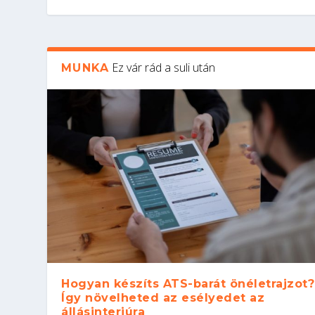
Ez vár rád a suli után
MUNKA
Hogyan készíts ATS-barát önéletrajzot?
Így növelheted az esélyedet az
állásinterjúra