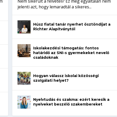
em
Nem sikerült a felvételi? Ez még egyáltalán nem
jelenti azt, hogy lemaradtál a sikeres...
Húsz fiatal tanár nyerhet ösztöndíjat a
Richter Alapítványtól
Iskolakezdési támogatás: fontos
határidő az SNI-s gyermekeket nevelő
családoknak
Hogyan válassz iskolai közösségi
szolgálati helyet?
Nyelvtudás és szakma: ezért keresik a
nyelveket beszélő szakembereket