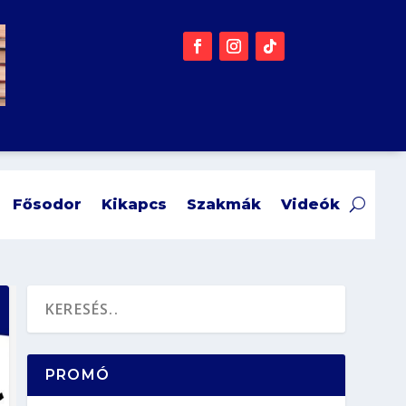
Fősodor
Kikapcs
Szakmák
Videók
PROMÓ