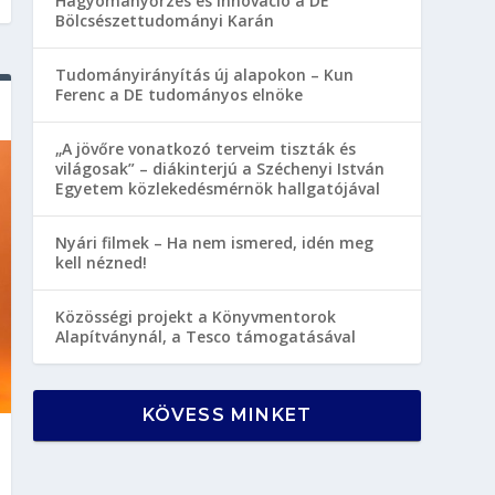
Hagyományőrzés és innováció a DE
Bölcsészettudományi Karán
Tudományirányítás új alapokon – Kun
Ferenc a DE tudományos elnöke
„A jövőre vonatkozó terveim tiszták és
világosak” – diákinterjú a Széchenyi István
Egyetem közlekedésmérnök hallgatójával
Nyári filmek – Ha nem ismered, idén meg
kell nézned!
Közösségi projekt a Könyvmentorok
Alapítványnál, a Tesco támogatásával
KÖVESS MINKET