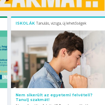
Tanulás, vizsga, új lehetőségek
ISKOLÁK
Nem sikerült az egyetemi felvételi?
Tanulj szakmát!