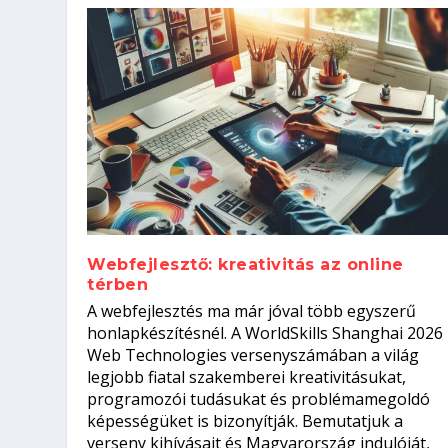
Webfejlesztő: kreativitás az online
térben
Hogyan készíts ATS-barát önélet
Szoftverfejlesztő: verseny kódb
A webfejlesztés ma már jóval több egyszerű
állásinterjúra...
Kitalálod, mire használják ezek
Nem sikerült az egyetemi felvét
el a világversenyt...
honlapkészítésnél. A WorldSkills Shanghai 2026
Web Technologies versenyszámában a világ
Írta:
Írta:
Írta:
Írta:
Oláh Erika
Tóth Mónika
Oláh Erika
Szakmát Szerzek
|
|
2026. augusztus. 5.
|
2026. augusztus. 4.
2026. augusztus. 4.
|
2026. augusztus. 3.
|
|
|
Munka
Iskolák
Kvíz
|
Mi leszek?
legjobb fiatal szakemberei kreativitásukat,
programozói tudásukat és problémamegoldó
képességüket is bizonyítják. Bemutatjuk a
verseny kihívásait és Magyarország indulóját,