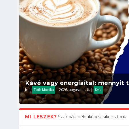
Kávé vagy energiaital: mennyit t
Írta:
Tóth Mónika
|
2026. augusztus. 8.
|
Kvíz
Szakmák, példaképek, sikersztorik
MI LESZEK?