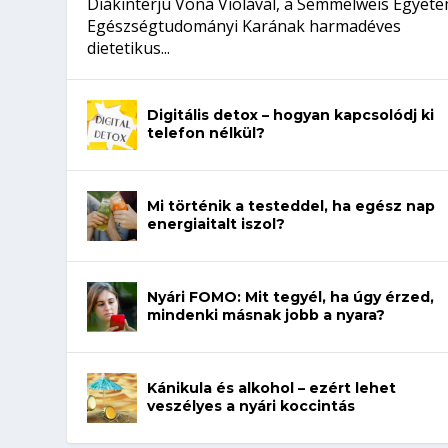
Diákinterjú Vona Violával, a Semmelweis Egyet
Egészségtudományi Karának harmadéves
dietetikus...
Digitális detox – hogyan kapcsolódj ki
telefon nélkül?
Mi történik a testeddel, ha egész nap
energiaitalt iszol?
Nyári FOMO: Mit tegyél, ha úgy érzed,
mindenki másnak jobb a nyara?
Kánikula és alkohol – ezért lehet
veszélyes a nyári koccintás