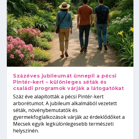
Százéves jubileumát ünnepli a pécsi
Pintér-kert – különleges séták és
családi programok várják a látogatókat
Száz éve alapították a pécsi Pintér-kert
arborétumot. A jubileum alkalmából vezetett
séták, növénybemutatók és
gyermekfoglalkozások várják az érdeklődőket a
Mecsek egyik legkülönlegesebb természeti
helyszínén.