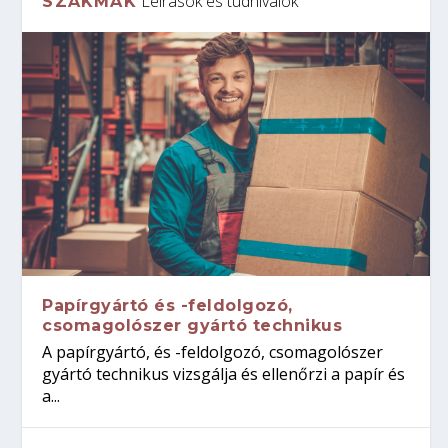
Leírások és tudnivalók
SZAKMÁK
Papírgyártó és -feldolgozó,
csomagolószer gyártó technikus
A papírgyártó, és -feldolgozó, csomagolószer
gyártó technikus vizsgálja és ellenőrzi a papír és
a...