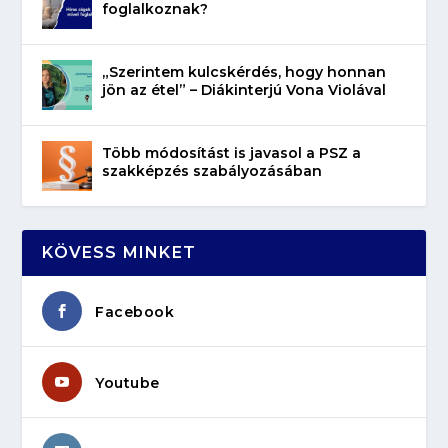
foglalkoznak?
„Szerintem kulcskérdés, hogy honnan
jön az étel” – Diákinterjú Vona Violával
Több módosítást is javasol a PSZ a
szakképzés szabályozásában
KÖVESS MINKET
Facebook
Youtube