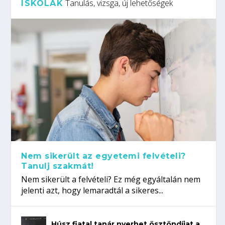
Tanulás, vizsga, új lehetőségek
ISKOLÁK
Nem sikerült az egyetemi felvételi?
Tanulj szakmát!
Nem sikerült a felvételi? Ez még egyáltalán nem
jelenti azt, hogy lemaradtál a sikeres...
Húsz fiatal tanár nyerhet ösztöndíjat a