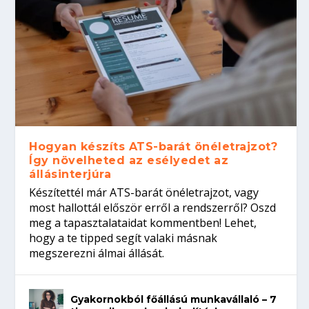
Hogyan készíts ATS-barát önéletrajzot?
Így növelheted az esélyedet az
állásinterjúra
Készítettél már ATS-barát önéletrajzot, vagy
most hallottál először erről a rendszerről? Oszd
meg a tapasztalataidat kommentben! Lehet,
hogy a te tipped segít valaki másnak
megszerezni álmai állását.
Gyakornokból főállású munkavállaló – 7