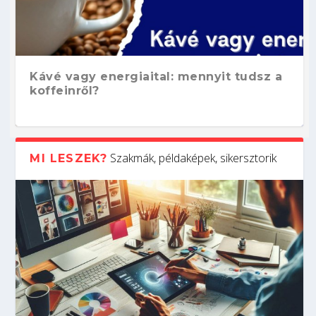
Kávé vagy energiaital: mennyit tudsz a
koffeinről?
Szakmák, példaképek, sikersztorik
MI LESZEK?
Hogyan készíts ATS-barát önéletrajzot?
Kitalálod, mire használják ezeket a
Nem sikerült az egyetemi felvételi?
Szoftverfejlesztő: verseny kódban –