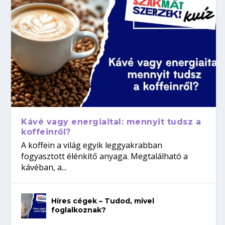
Kávé vagy energiaital: mennyit tudsz a
koffeinről?
A koffein a világ egyik leggyakrabban
fogyasztott élénkítő anyaga. Megtalálható a
kávéban, a...
Híres cégek – Tudod, mivel
foglalkoznak?