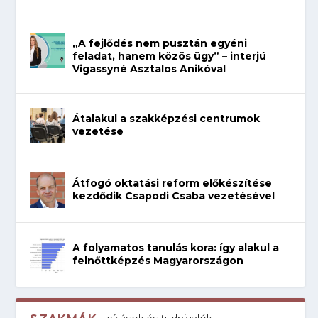
„A fejlődés nem pusztán egyéni
feladat, hanem közös ügy” – interjú
Vigassyné Asztalos Anikóval
Átalakul a szakképzési centrumok
vezetése
Átfogó oktatási reform előkészítése
kezdődik Csapodi Csaba vezetésével
A folyamatos tanulás kora: így alakul a
felnőttképzés Magyarországon