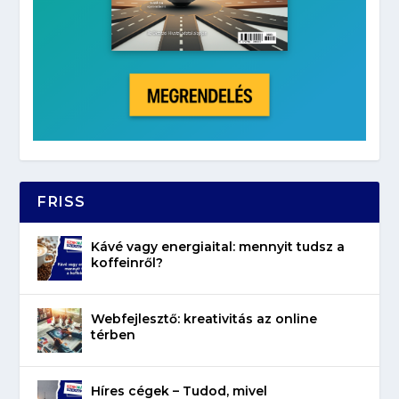
FRISS
Kávé vagy energiaital: mennyit tudsz a
koffeinről?
Webfejlesztő: kreativitás az online
térben
Híres cégek – Tudod, mivel