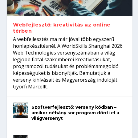
Így növelheted az esélyedet az
gépeket?
Tanulj szakmát!
amikor néhány sor program dönti el a
állásinterjúra...
világversenyt...
Webfejlesztő: kreativitás az online
térben
A webfejlesztés ma már jóval több egyszerű
honlapkészítésnél. A WorldSkills Shanghai 2026
Web Technologies versenyszámában a világ
legjobb fiatal szakemberei kreativitásukat,
programozói tudásukat és problémamegoldó
képességüket is bizonyítják. Bemutatjuk a
verseny kihívásait és Magyarország indulóját,
Györfi Marcellt.
Szoftverfejlesztő: verseny kódban –
amikor néhány sor program dönti el a
világversenyt