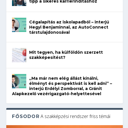
tipp a sikeres karrierindításhoz
Cégalapítás az iskolapadból – interjú
Hegyi Benjaminnal, az AutoConnect
társtulajdonosával
Mit tegyen, ha külföldön szerzett
szakképesítést?
„Ma már nem elég állást kínálni,
élményt és perspektívát is kell adni” –
interjú Erdélyi Zomborral, a Gránit
Alapkezelő vezérigazgató-helyettesével
A szakképzési rendszer friss témái
FŐSODOR