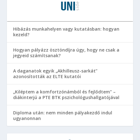
Hibázás munkahelyen vagy kutatásban: hogyan
kezeld?
Hogyan pályázz ösztöndíjra úgy, hogy ne csak a
jegyeid számítsanak?
A daganatok egyik „Akhilleusz-sarkát”
azonosították az ELTE kutatói
„Kiléptem a komfortzónámból és fejlődtem” –
diákinterjú a PTE BTK pszichológushallgatójával
Diploma után: nem minden pályakezdő indul
ugyanonnan