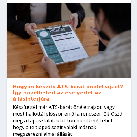
Hogyan készíts ATS-barát önéletrajzot?
Így növelheted az esélyedet az
állásinterjúra
Készítettél már ATS-barát önéletrajzot, vagy
most hallottál először erről a rendszerről? Oszd
meg a tapasztalataidat kommentben! Lehet,
hogy a te tipped segít valaki másnak
megszerezni álmai állását.