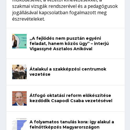
szakmai vizsgák rendszerével és a pedagógusok
jogállásával kapcsolatban fogalmazott meg
észrevételeket.
„A fejlődés nem pusztán egyéni
feladat, hanem közös ügy” – interjú
Vigassyné Asztalos Anikóval
Átalakul a szakképzési centrumok
vezetése
Átfogó oktatási reform előkészítése
kezdődik Csapodi Csaba vezetésével
A folyamatos tanulás kora: így alakul a
felnőttképzés Magyarországon