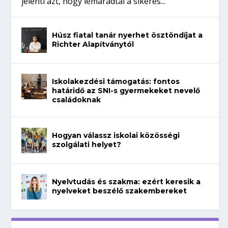
jelenti azt, hogy lemaradtál a sikeres...
Húsz fiatal tanár nyerhet ösztöndíjat a
Richter Alapítványtól
Iskolakezdési támogatás: fontos
határidő az SNI-s gyermekeket nevelő
családoknak
Hogyan válassz iskolai közösségi
szolgálati helyet?
Nyelvtudás és szakma: ezért keresik a
nyelveket beszélő szakembereket