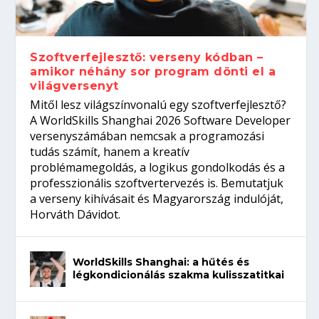
gépeket?
Tanulj szakmát!
amikor néhány sor program dönti el a
telefon nélkül?
világversenyt...
Szoftverfejlesztő: verseny kódban –
amikor néhány sor program dönti el a
világversenyt
Mitől lesz világszínvonalú egy szoftverfejlesztő?
A WorldSkills Shanghai 2026 Software Developer
versenyszámában nemcsak a programozási
tudás számít, hanem a kreatív
problémamegoldás, a logikus gondolkodás és a
professzionális szoftvertervezés is. Bemutatjuk
a verseny kihívásait és Magyarország indulóját,
Horváth Dávidot.
WorldSkills Shanghai: a hűtés és
légkondicionálás szakma kulisszatitkai