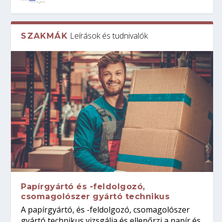
Leírások és tudnivalók
SZAKMÁK
Papírgyártó és -feldolgozó,
csomagolószer gyártó technikus
A papírgyártó, és -feldolgozó, csomagolószer
gyártó technikus vizsgálja és ellenőrzi a papír és