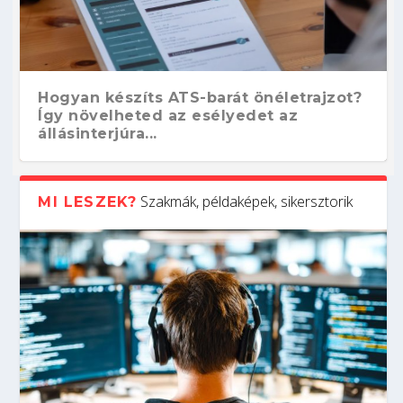
Hogyan készíts ATS-barát önéletrajzot?
Így növelheted az esélyedet az
állásinterjúra...
Szakmák, példaképek, sikersztorik
MI LESZEK?
Kitalálod, mire használják ezeket a
Nem sikerült az egyetemi felvételi?
Szoftverfejlesztő: verseny kódban –
Digitális detox – hogyan kapcsolódj ki