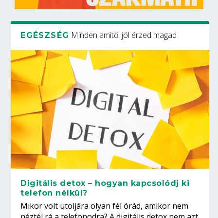
Minden amitől jól érzed magad
EGÉSZSÉG
Digitális detox – hogyan kapcsolódj ki
telefon nélkül?
Mikor volt utoljára olyan fél órád, amikor nem
néztél rá a telefonodra? A digitális detox nem azt