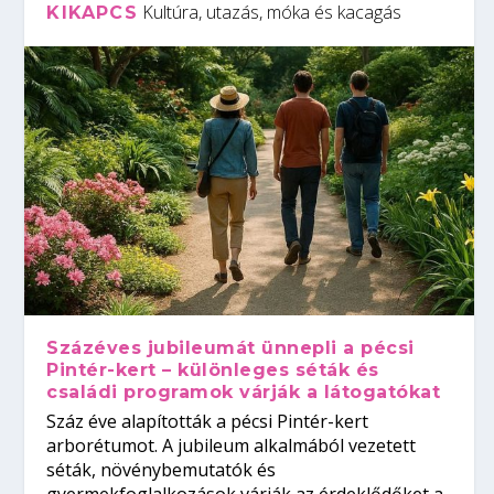
Kultúra, utazás, móka és kacagás
KIKAPCS
Százéves jubileumát ünnepli a pécsi
Pintér-kert – különleges séták és
családi programok várják a látogatókat
Száz éve alapították a pécsi Pintér-kert
arborétumot. A jubileum alkalmából vezetett
séták, növénybemutatók és