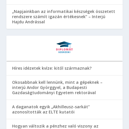
„Napjainkban az informatikai készségek összetett
rendszere számít igazán értékesnek” – Interjú
Hajdu Andrással
Híres idézetek kvíze: kitől származnak?
Okosabbnak kell lennünk, mint a gépeknek –
interjú Andor Györggyel, a Budapesti
Gazdaságtudományi Egyetem rektorával
A daganatok egyik „Akhilleusz-sarkát”
azonosították az ELTE kutatói
Hogyan változik a pénzhez való viszony az