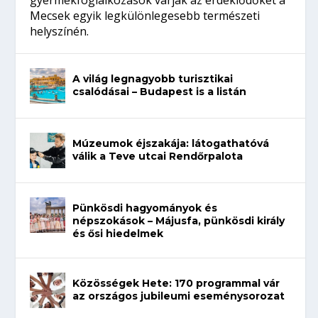
gyermekfoglalkozások várják az érdeklődőket a
Mecsek egyik legkülönlegesebb természeti
helyszínén.
A világ legnagyobb turisztikai
csalódásai – Budapest is a listán
Múzeumok éjszakája: látogathatóvá
válik a Teve utcai Rendőrpalota
Pünkösdi hagyományok és
népszokások – Májusfa, pünkösdi király
és ősi hiedelmek
Közösségek Hete: 170 programmal vár
az országos jubileumi eseménysorozat