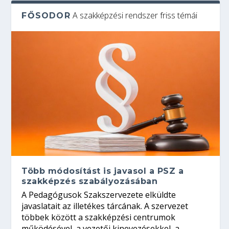
A szakképzési rendszer friss témái
FŐSODOR
Több módosítást is javasol a PSZ a
szakképzés szabályozásában
A Pedagógusok Szakszervezete elküldte
javaslatait az illetékes tárcának. A szervezet
többek között a szakképzési centrumok
működésével, a vezetői kinevezésekkel, a