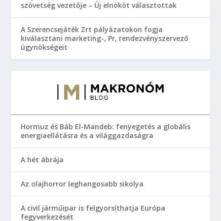
szövetség vezetője – Új elnököt választottak
A Szerencsejáték Zrt pályázatokon fogja
kiválasztani marketing-, Pr, rendezvényszervező
ügynökségeit
Hormuz és Báb El-Mandeb: fenyegetés a globális
energiaellátásra és a világgazdaságra
A hét ábrája
Az olajhorror leghangosabb sikolya
A civil járműipar is felgyorsíthatja Európa
fegyverkezését