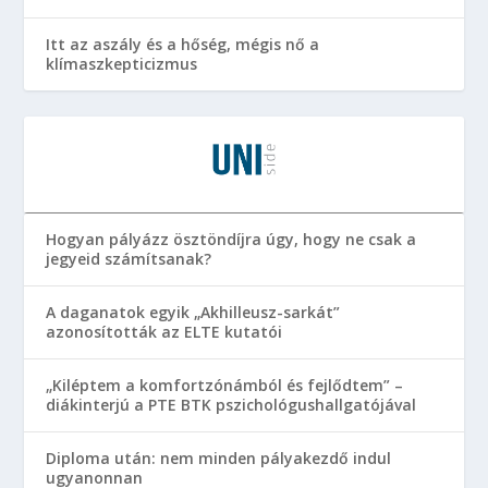
Itt az aszály és a hőség, mégis nő a
klímaszkepticizmus
Hogyan pályázz ösztöndíjra úgy, hogy ne csak a
jegyeid számítsanak?
A daganatok egyik „Akhilleusz-sarkát”
azonosították az ELTE kutatói
„Kiléptem a komfortzónámból és fejlődtem” –
diákinterjú a PTE BTK pszichológushallgatójával
Diploma után: nem minden pályakezdő indul
ugyanonnan