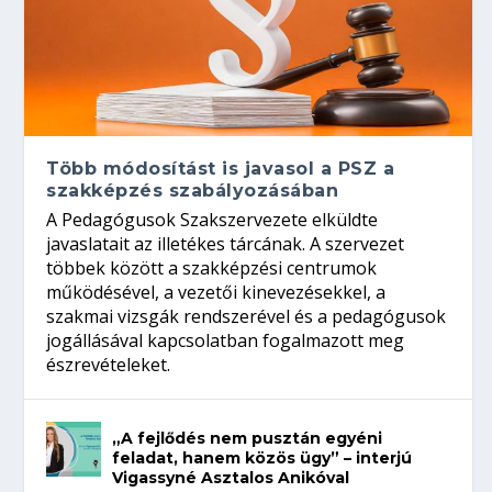
Több módosítást is javasol a PSZ a
szakképzés szabályozásában
A Pedagógusok Szakszervezete elküldte
javaslatait az illetékes tárcának. A szervezet
többek között a szakképzési centrumok
működésével, a vezetői kinevezésekkel, a
szakmai vizsgák rendszerével és a pedagógusok
jogállásával kapcsolatban fogalmazott meg
észrevételeket.
„A fejlődés nem pusztán egyéni
feladat, hanem közös ügy” – interjú
Vigassyné Asztalos Anikóval