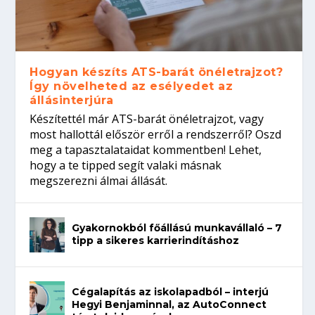
Hogyan készíts ATS-barát önéletrajzot?
Így növelheted az esélyedet az
állásinterjúra
Készítettél már ATS-barát önéletrajzot, vagy
most hallottál először erről a rendszerről? Oszd
meg a tapasztalataidat kommentben! Lehet,
hogy a te tipped segít valaki másnak
megszerezni álmai állását.
Gyakornokból főállású munkavállaló – 7
tipp a sikeres karrierindításhoz
Cégalapítás az iskolapadból – interjú
Hegyi Benjaminnal, az AutoConnect