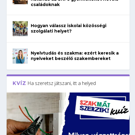
családoknak
Hogyan válassz iskolai közösségi
szolgálati helyet?
Nyelvtudás és szakma: ezért keresik a
nyelveket beszélő szakembereket
Ha szeretsz játszani, itt a helyed
KVÍZ