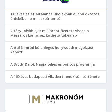
14 javaslat az általános iskoláknak a jobb oktatás
érdekében a minisztériumtól
Vitézy Dávid: 2,27 milliárdot fizetett vissza a
Mészáros Lőrinchez köthető tőkealap
Antal Nimród különleges hollywoodi megbízást
kapott
A Bródy Dalok Napja teljes és pontos programja
A 160 éves budapesti Állatkert rendkívüli története