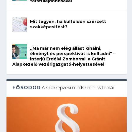
társtulajdonosával
Mit tegyen, ha külföldön szerzett
szakképesítést?
„Ma már nem elég állást kínálni,
élményt és perspektívát is kell adni” –
interjú Erdélyi Zomborral, a Gránit
Alapkezelő vezérigazgató-helyettesével
A szakképzési rendszer friss témái
FŐSODOR