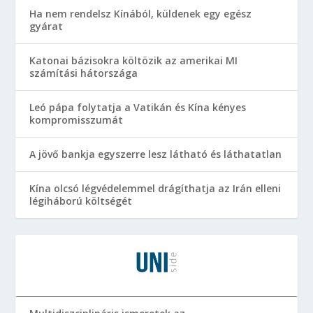
Ha nem rendelsz Kínából, küldenek egy egész
gyárat
Katonai bázisokra költözik az amerikai MI
számítási hátországa
Leó pápa folytatja a Vatikán és Kína kényes
kompromisszumát
A jövő bankja egyszerre lesz látható és láthatatlan
Kína olcsó légvédelemmel drágíthatja az Irán elleni
légiháború költségét