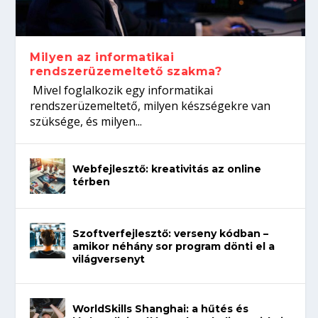
koffeinről?
Így növelheted az esélyedet az
gépeket?
Tanulj szakmát!
állásinterjúra...
Milyen az informatikai
rendszerüzemeltető szakma?
Mivel foglalkozik egy informatikai
rendszerüzemeltető, milyen készségekre van
szüksége, és milyen...
Webfejlesztő: kreativitás az online
térben
Szoftverfejlesztő: verseny kódban –
amikor néhány sor program dönti el a
világversenyt
WorldSkills Shanghai: a hűtés és