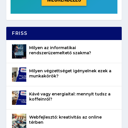
FRISS
Milyen az informatikai
rendszerüzemeltető szakma?
Milyen végzettséget igényelnek ezek a
munkakörök?
Kávé vagy energiaital: mennyit tudsz a
koffeinről?
Webfejlesztő: kreativitás az online
térben