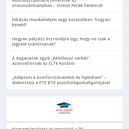
Multidiszciplináris ismeretek az
orvostudományban – Interjú Peták Ferenccel
Hibázás munkahelyen vagy kutatásban: hogyan
kezeld?
Hogyan pályázz ösztöndíjra úgy, hogy ne csak a
jegyeid számítsanak?
A daganatok egyik „Akhilleusz-sarkát”
azonosították az ELTE kutatói
„Kiléptem a komfortzónámból és fejlődtem” –
diákinterjú a PTE BTK pszichológushallgatójával
Hagyományőrzés és innováció a DE