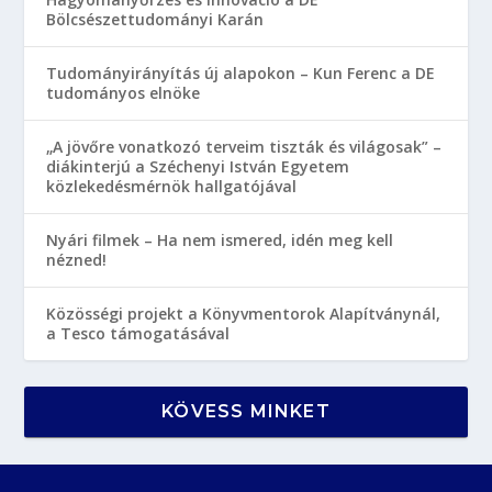
Bölcsészettudományi Karán
Tudományirányítás új alapokon – Kun Ferenc a DE
tudományos elnöke
„A jövőre vonatkozó terveim tiszták és világosak” –
diákinterjú a Széchenyi István Egyetem
közlekedésmérnök hallgatójával
Nyári filmek – Ha nem ismered, idén meg kell
nézned!
Közösségi projekt a Könyvmentorok Alapítványnál,
a Tesco támogatásával
KÖVESS MINKET