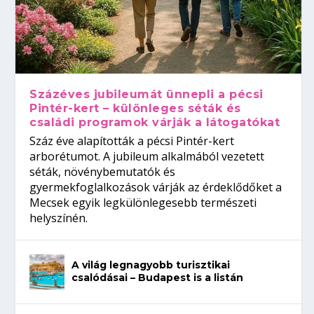
Százéves jubileumát ünnepli a pécsi
Pintér-kert – különleges séták és
családi programok várják a látogatókat
Száz éve alapították a pécsi Pintér-kert
arborétumot. A jubileum alkalmából vezetett
séták, növénybemutatók és
gyermekfoglalkozások várják az érdeklődőket a
Mecsek egyik legkülönlegesebb természeti
helyszínén.
A világ legnagyobb turisztikai
csalódásai – Budapest is a listán