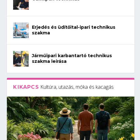
Erjedés és üdítőital-ipari technikus
szakma
Járműipari karbantartó technikus
szakma leírása
Kultúra, utazás, móka és kacagás
KIKAPCS