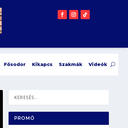
Fősodor
Kikapcs
Szakmák
Videók
PROMÓ