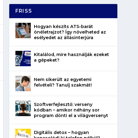
FRISS
Hogyan készíts ATS-barát
önéletrajzot? Így növelheted az
esélyedet az állásinterjúra
Kitalálod, mire használják ezeket
a gépeket?
Nem sikerült az egyetemi
felvételi? Tanulj szakmát!
Szoftverfejlesztő: verseny
kódban – amikor néhány sor
program dönti el a világversenyt
Digitális detox – hogyan
kapcsolódj ki telefon nélkül?