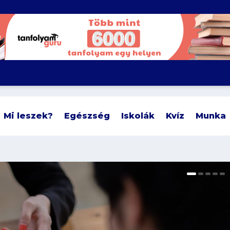
Mi leszek?
Egészség
Iskolák
Kvíz
Munka