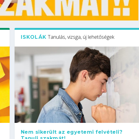
Tanulás, vizsga, új lehetőségek
ISKOLÁK
Nem sikerült az egyetemi felvételi?
Tanulj szakmát!