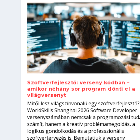
Szoftverfejlesztő: verseny kódban –
amikor néhány sor program dönti el a
világversenyt
Szoftverfejlesztő: verseny kódb
Mitől lesz világszínvonalú egy szoftverfejlesztő?
Kitalálod, mire használják ezek
Nem sikerült az egyetemi felvét
el a világversenyt...
Digitális detox – hogyan kapcsol
WorldSkills Shanghai 2026 Software Developer
Írta:
Írta:
Írta:
Írta:
Tóth Mónika
Oláh Erika
Szakmát Szerzek
Oláh Erika
|
|
|
2026. augusztus. 4.
2026. augusztus. 3.
2026. augusztus. 4.
|
2026. augusztus. 3.
|
|
|
Iskolák
Egészség
Kvíz
|
Mi leszek?
versenyszámában nemcsak a programozási tud
számít, hanem a kreatív problémamegoldás, a
logikus gondolkodás és a professzionális
szoftvertervezés is. Bemutatjuk a verseny