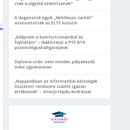
csak a jegyeid számítsanak?
A daganatok egyik „Akhilleusz-sarkát”
azonosították az ELTE kutatói
„Kiléptem a komfortzónámból és
fejlődtem” – diákinterjú a PTE BTK
pszichológushallgatójával
Diploma után: nem minden pályakezdő
indul ugyanonnan
„Napjainkban az informatikai készségek
összetett rendszere számít igazán
értékesnek” – Interjú Hajdu Andrással