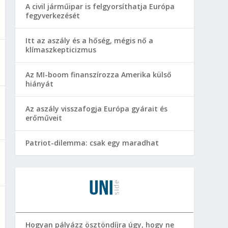
A civil járműipar is felgyorsíthatja Európa
fegyverkezését
Itt az aszály és a hőség, mégis nő a
klímaszkepticizmus
Az MI-boom finanszírozza Amerika külső
hiányát
Az aszály visszafogja Európa gyárait és
erőműveit
Patriot-dilemma: csak egy maradhat
Hogyan pályázz ösztöndíjra úgy, hogy ne