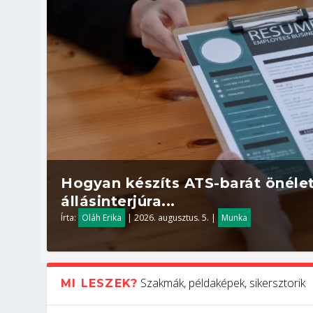
Hogyan készíts ATS-barát önélet
állásinterjúra...
Írta:
Oláh Erika
|
2026. augusztus. 5.
|
Munka
Szakmák, példaképek, sikersztorik
MI LESZEK?