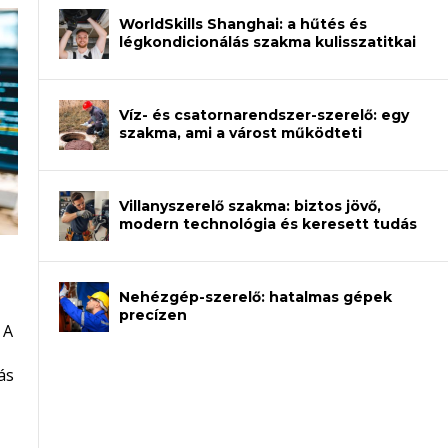
WorldSkills Shanghai: a hűtés és
légkondicionálás szakma kulisszatitkai
Víz- és csatornarendszer-szerelő: egy
szakma, ami a várost működteti
Villanyszerelő szakma: biztos jövő,
modern technológia és keresett tudás
Nehézgép-szerelő: hatalmas gépek
an – amikor néhány sor program dönti
precízen
 A
et a gépeket?
eli? Tanulj szakmát!
ódj ki telefon nélkül?
ás