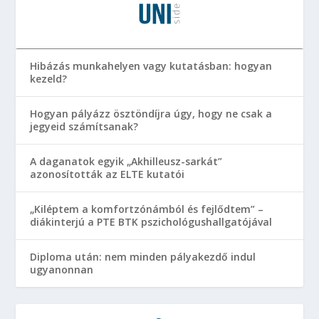
Hibázás munkahelyen vagy kutatásban: hogyan
kezeld?
Hogyan pályázz ösztöndíjra úgy, hogy ne csak a
jegyeid számítsanak?
A daganatok egyik „Akhilleusz-sarkát”
azonosították az ELTE kutatói
„Kiléptem a komfortzónámból és fejlődtem” –
diákinterjú a PTE BTK pszichológushallgatójával
Diploma után: nem minden pályakezdő indul
ugyanonnan