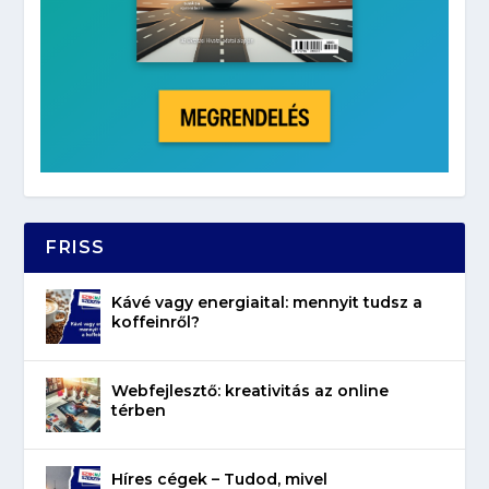
FRISS
Kávé vagy energiaital: mennyit tudsz a
koffeinről?
Webfejlesztő: kreativitás az online
térben
Híres cégek – Tudod, mivel