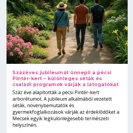
Százéves jubileumát ünnepli a pécsi
Pintér-kert – különleges séták és
családi programok várják a látogatókat
Száz éve alapították a pécsi Pintér-kert
arborétumot. A jubileum alkalmából vezetett
séták, növénybemutatók és
gyermekfoglalkozások várják az érdeklődőket a
Mecsek egyik legkülönlegesebb természeti
helyszínén.