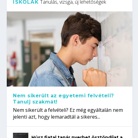
Tanulás, vizsga, új lehetőségek
ISKOLÁK
Nem sikerült az egyetemi felvételi?
Tanulj szakmát!
Nem sikerült a felvételi? Ez még egyáltalán nem
jelenti azt, hogy lemaradtál a sikeres...
Húsz fiatal tanár nyerhet ösztöndíjat a