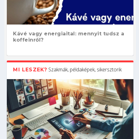
Kávé vagy energiaital: mennyit tudsz a
koffeinről?
Szakmák, példaképek, sikersztorik
MI LESZEK?
Hogyan készíts ATS-barát önéletrajzot?
Kitalálod, mire használják ezeket a
Nem sikerült az egyetemi felvételi?
Szoftverfejlesztő: verseny kódban –