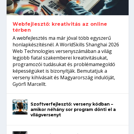
Így növelheted az esélyedet az
gépeket?
Tanulj szakmát!
amikor néhány sor program dönti el a
állásinterjúra...
világversenyt...
Webfejlesztő: kreativitás az online
térben
A webfejlesztés ma már jóval több egyszerű
honlapkészítésnél. A WorldSkills Shanghai 2026
Web Technologies versenyszámában a világ
legjobb fiatal szakemberei kreativitásukat,
programozói tudásukat és problémamegoldó
képességüket is bizonyítják. Bemutatjuk a
verseny kihívásait és Magyarország indulóját,
Györfi Marcellt.
Szoftverfejlesztő: verseny kódban –
amikor néhány sor program dönti el a
világversenyt