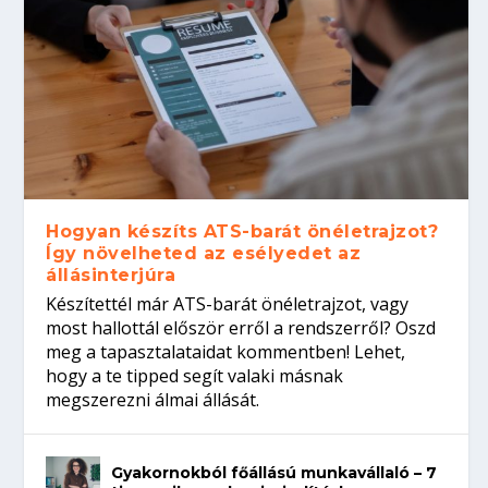
Hogyan készíts ATS-barát önéletrajzot?
Így növelheted az esélyedet az
állásinterjúra
Készítettél már ATS-barát önéletrajzot, vagy
most hallottál először erről a rendszerről? Oszd
meg a tapasztalataidat kommentben! Lehet,
hogy a te tipped segít valaki másnak
megszerezni álmai állását.
Gyakornokból főállású munkavállaló – 7