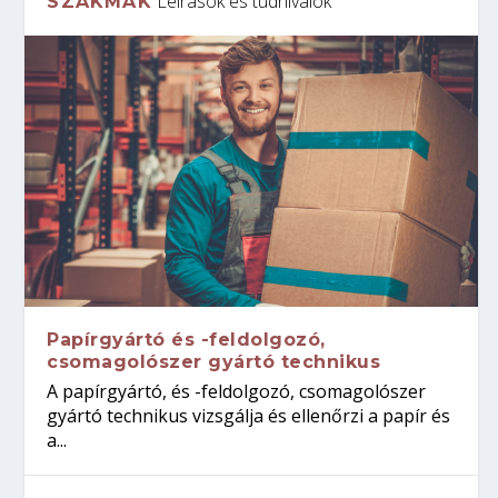
Leírások és tudnivalók
SZAKMÁK
Papírgyártó és -feldolgozó,
csomagolószer gyártó technikus
A papírgyártó, és -feldolgozó, csomagolószer
gyártó technikus vizsgálja és ellenőrzi a papír és
a...