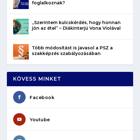
foglalkoznak?
„Szerintem kulcskérdés, hogy honnan
jön az étel” – Diákinterjú Vona Violával
Több módosítást is javasol a PSZ a
szakképzés szabályozásában
KÖVESS MINKET
Facebook
Youtube