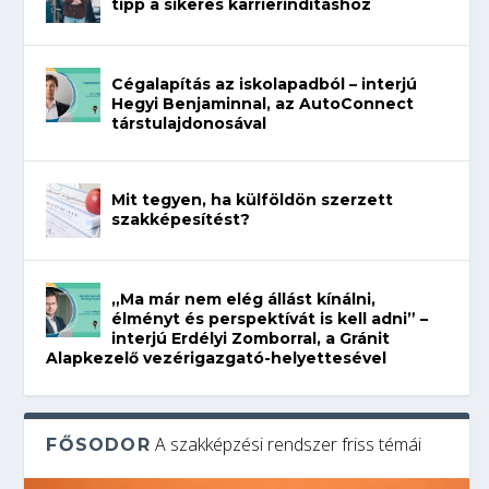
tipp a sikeres karrierindításhoz
Cégalapítás az iskolapadból – interjú
Hegyi Benjaminnal, az AutoConnect
társtulajdonosával
Mit tegyen, ha külföldön szerzett
szakképesítést?
„Ma már nem elég állást kínálni,
élményt és perspektívát is kell adni” –
interjú Erdélyi Zomborral, a Gránit
Alapkezelő vezérigazgató-helyettesével
A szakképzési rendszer friss témái
FŐSODOR