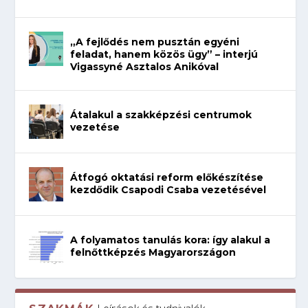
„A fejlődés nem pusztán egyéni
feladat, hanem közös ügy” – interjú
Vigassyné Asztalos Anikóval
Átalakul a szakképzési centrumok
vezetése
Átfogó oktatási reform előkészítése
kezdődik Csapodi Csaba vezetésével
A folyamatos tanulás kora: így alakul a
felnőttképzés Magyarországon