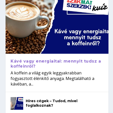
Kávé vagy energiaital: mennyit tudsz a
koffeinről?
A koffein a világ egyik leggyakrabban
fogyasztott élénkítő anyaga. Megtalálható a
kávéban, a...
Híres cégek – Tudod, mivel
foglalkoznak?