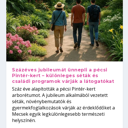
Százéves jubileumát ünnepli a pécsi
Pintér-kert – különleges séták és
családi programok várják a látogatókat
Száz éve alapították a pécsi Pintér-kert
arborétumot. A jubileum alkalmából vezetett
séták, növénybemutatók és
gyermekfoglalkozások várják az érdeklődőket a
Mecsek egyik legkülönlegesebb természeti
helyszínén.