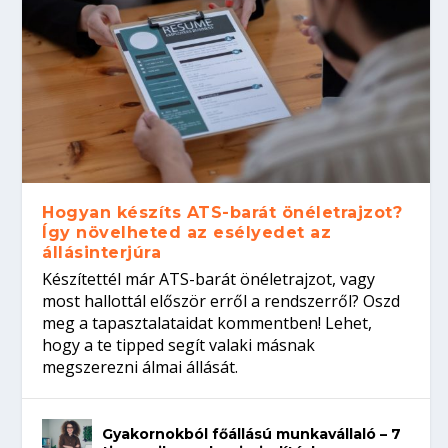
Hogyan készíts ATS-barát önéletrajzot?
Így növelheted az esélyedet az
állásinterjúra
Készítettél már ATS-barát önéletrajzot, vagy
most hallottál először erről a rendszerről? Oszd
meg a tapasztalataidat kommentben! Lehet,
hogy a te tipped segít valaki másnak
megszerezni álmai állását.
Gyakornokból főállású munkavállaló – 7