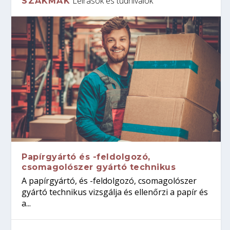
Leírások és tudnivalók
SZAKMÁK
Papírgyártó és -feldolgozó,
csomagolószer gyártó technikus
A papírgyártó, és -feldolgozó, csomagolószer
gyártó technikus vizsgálja és ellenőrzi a papír és
a...