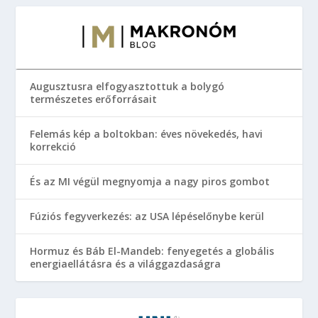
Augusztusra elfogyasztottuk a bolygó
természetes erőforrásait
Felemás kép a boltokban: éves növekedés, havi
korrekció
És az MI végül megnyomja a nagy piros gombot
Fúziós fegyverkezés: az USA lépéselőnybe kerül
Hormuz és Báb El-Mandeb: fenyegetés a globális
energiaellátásra és a világgazdaságra