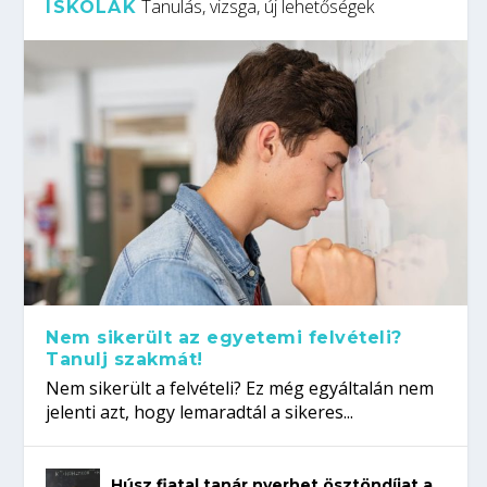
Tanulás, vizsga, új lehetőségek
ISKOLÁK
Nem sikerült az egyetemi felvételi?
Tanulj szakmát!
Nem sikerült a felvételi? Ez még egyáltalán nem
jelenti azt, hogy lemaradtál a sikeres...
Húsz fiatal tanár nyerhet ösztöndíjat a