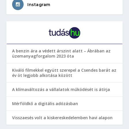
Instagram
A benzin ára a védett árszint alatt – Ábrában az
üzemanyagforgalom 2023 óta
Kiváló filmekkel együtt szerepel a Csendes barát az
év öt legjobb alkotása között
A klímaváltozás a vállalatok működését is átírja
Mérföldkő a digitális adózásban
Visszaesés volt a kiskereskedelemben havi alapon