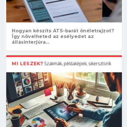
Hogyan készíts ATS-barát önéletrajzot?
Így növelheted az esélyedet az
állásinterjúra...
Szakmák, példaképek, sikersztorik
MI LESZEK?
Kitalálod, mire használják ezeket a
Nem sikerült az egyetemi felvételi?
Szoftverfejlesztő: verseny kódban –
Digitális detox – hogyan kapcsolódj ki