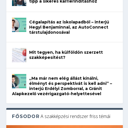
tipp a sikeres karrierindításhoz
Cégalapítás az iskolapadból – interjú
Hegyi Benjaminnal, az AutoConnect
társtulajdonosával
Mit tegyen, ha külföldön szerzett
szakképesítést?
„Ma már nem elég állást kínálni,
élményt és perspektívát is kell adni” –
interjú Erdélyi Zomborral, a Gránit
Alapkezelő vezérigazgató-helyettesével
A szakképzési rendszer friss témái
FŐSODOR