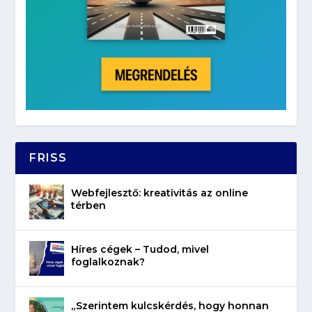
FRISS
Webfejlesztő: kreativitás az online
térben
Híres cégek – Tudod, mivel
foglalkoznak?
„Szerintem kulcskérdés, hogy honnan