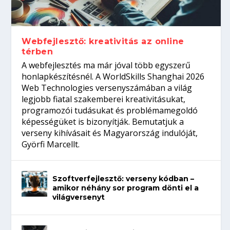
gépeket?
Tanulj szakmát!
amikor néhány sor program dönti el a
telefon nélkül?
világversenyt...
Webfejlesztő: kreativitás az online
térben
A webfejlesztés ma már jóval több egyszerű
honlapkészítésnél. A WorldSkills Shanghai 2026
Web Technologies versenyszámában a világ
legjobb fiatal szakemberei kreativitásukat,
programozói tudásukat és problémamegoldó
képességüket is bizonyítják. Bemutatjuk a
verseny kihívásait és Magyarország indulóját,
Györfi Marcellt.
Szoftverfejlesztő: verseny kódban –
amikor néhány sor program dönti el a
világversenyt