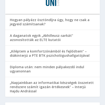
Hogyan pályázz ösztöndíjra úgy, hogy ne csak a
jegyeid számítsanak?
A daganatok egyik „Akhilleusz-sarkát”
azonosították az ELTE kutatói
„Kiléptem a komfortzónámból és fejlődtem” –
diákinterjú a PTE BTK pszichológushallgatójával
Diploma után: nem minden pályakezdő indul
ugyanonnan
„Napjainkban az informatikai készségek összetett
rendszere számít igazán értékesnek” – Interjú
Hajdu Andrással