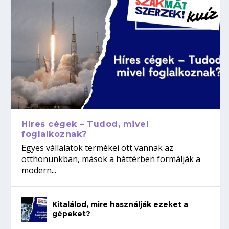
Híres cégek – Tudod, mivel
foglalkoznak?
Egyes vállalatok termékei ott vannak az
otthonunkban, mások a háttérben formálják a
modern...
Kitalálod, mire használják ezeket a
gépeket?