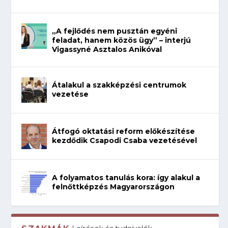
„A fejlődés nem pusztán egyéni
feladat, hanem közös ügy” – interjú
Vigassyné Asztalos Anikóval
Átalakul a szakképzési centrumok
vezetése
Átfogó oktatási reform előkészítése
kezdődik Csapodi Csaba vezetésével
A folyamatos tanulás kora: így alakul a
felnőttképzés Magyarországon