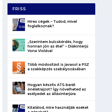
FRISS
Híres cégek – Tudod, mivel
foglalkoznak?
„Szerintem kulcskérdés, hogy
honnan jön az étel” – Diákinterjú
Vona Violával
Több módosítást is javasol a PSZ
a szakképzés szabályozásában
Hogyan készíts ATS-barát
önéletrajzot? Így növelheted az
esélyedet az állásinterjúra
Kitalálod, mire használják ezeket
a gépeket?