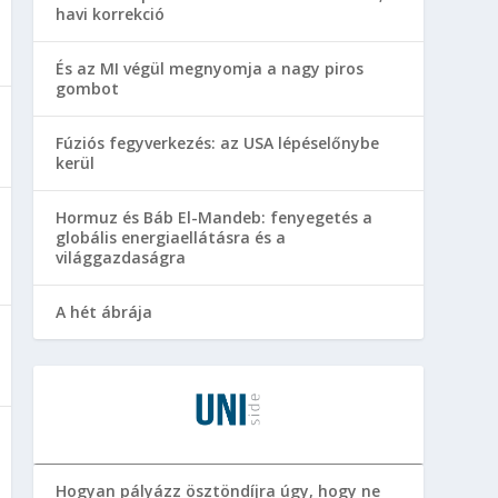
havi korrekció
És az MI végül megnyomja a nagy piros
gombot
Fúziós fegyverkezés: az USA lépéselőnybe
kerül
Hormuz és Báb El-Mandeb: fenyegetés a
globális energiaellátásra és a
világgazdaságra
A hét ábrája
Hogyan pályázz ösztöndíjra úgy, hogy ne