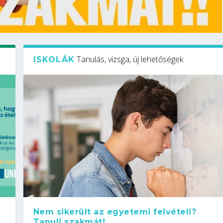
Tanulás, vizsga, új lehetőségek
ISKOLÁK
Nem sikerült az egyetemi felvételi?
Tanulj szakmát!