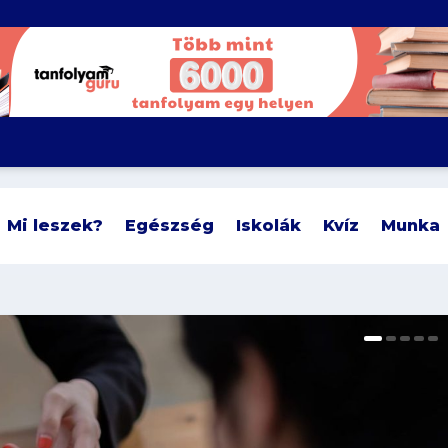
Mi leszek?
Egészség
Iskolák
Kvíz
Munka