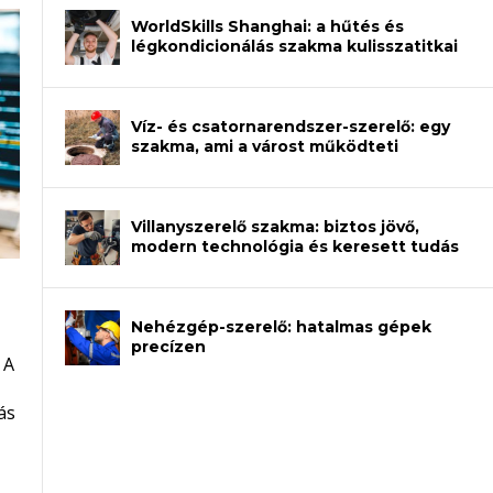
WorldSkills Shanghai: a hűtés és
légkondicionálás szakma kulisszatitkai
Víz- és csatornarendszer-szerelő: egy
szakma, ami a várost működteti
Villanyszerelő szakma: biztos jövő,
modern technológia és keresett tudás
Nehézgép-szerelő: hatalmas gépek
an – amikor néhány sor program dönti
precízen
 A
et a gépeket?
eli? Tanulj szakmát!
ódj ki telefon nélkül?
ás