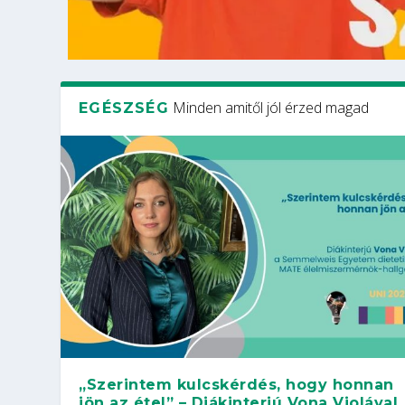
Minden amitől jól érzed magad
EGÉSZSÉG
„Szerintem kulcskérdés, hogy honnan
jön az étel” – Diákinterjú Vona Violával