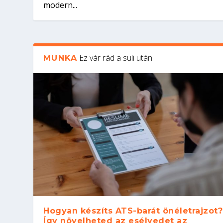
modern...
Ez vár rád a suli után
MUNKA
Hogyan készíts ATS-barát önéletrajzot?
Így növelheted az esélyedet az