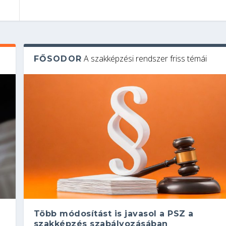
A szakképzési rendszer friss témái
FŐSODOR
Több módosítást is javasol a PSZ a
szakképzés szabályozásában