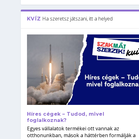
Ha szeretsz játszani, itt a helyed
KVÍZ
Híres cégek – Tudod, mivel
foglalkoznak?
Egyes vállalatok termékei ott vannak az
otthonunkban, mások a háttérben formálják a