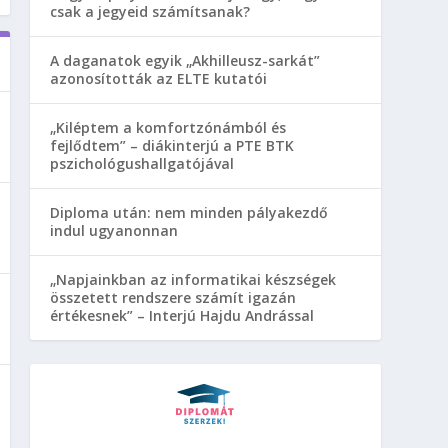
csak a jegyeid számítsanak?
A daganatok egyik „Akhilleusz-sarkát”
azonosították az ELTE kutatói
„Kiléptem a komfortzónámból és
fejlődtem” – diákinterjú a PTE BTK
pszichológushallgatójával
Diploma után: nem minden pályakezdő
indul ugyanonnan
„Napjainkban az informatikai készségek
összetett rendszere számít igazán
értékesnek” – Interjú Hajdu Andrással