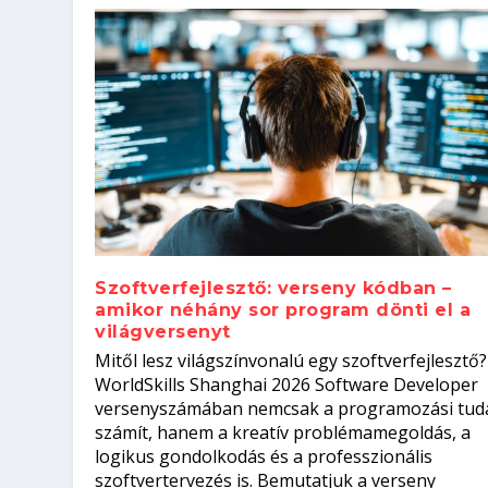
Szoftverfejlesztő: verseny kódban –
amikor néhány sor program dönti el a
világversenyt
Szoftverfejlesztő: verseny kódb
Mitől lesz világszínvonalú egy szoftverfejlesztő?
Kitalálod, mire használják ezek
Nem sikerült az egyetemi felvét
el a világversenyt...
Digitális detox – hogyan kapcsol
WorldSkills Shanghai 2026 Software Developer
Írta:
Írta:
Írta:
Írta:
Tóth Mónika
Oláh Erika
Szakmát Szerzek
Oláh Erika
|
|
|
2026. augusztus. 4.
2026. augusztus. 3.
2026. augusztus. 4.
|
2026. augusztus. 3.
|
|
|
Iskolák
Egészség
Kvíz
|
Mi leszek?
versenyszámában nemcsak a programozási tud
számít, hanem a kreatív problémamegoldás, a
logikus gondolkodás és a professzionális
szoftvertervezés is. Bemutatjuk a verseny