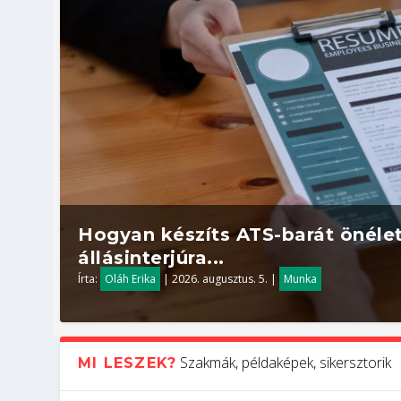
Hogyan készíts ATS-barát önélet
állásinterjúra...
Írta:
Oláh Erika
|
2026. augusztus. 5.
|
Munka
Szakmák, példaképek, sikersztorik
MI LESZEK?