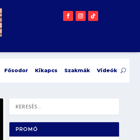
Fősodor
Kikapcs
Szakmák
Videók
PROMÓ