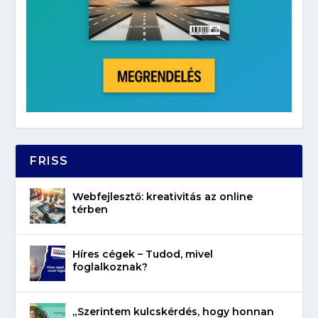
FRISS
Webfejlesztő: kreativitás az online
térben
Híres cégek – Tudod, mivel
foglalkoznak?
„Szerintem kulcskérdés, hogy honnan