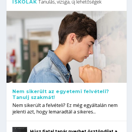
Tanulás, vizsga, új lehetőségek
ISKOLÁK
Nem sikerült az egyetemi felvételi?
Tanulj szakmát!
Nem sikerült a felvételi? Ez még egyáltalán nem
jelenti azt, hogy lemaradtál a sikeres...
Húsz fiatal tanár nyerhet ösztöndíjat a