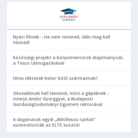
Nyári filmek – Ha nem ismered, idén meg kell
nézned!
Közösségi projekt a Könyvmentorok Alapítványnál,
a Tesco támogatásával
Híres idézetek kvíze: kitől származnak?
Okosabbnak kell lennünk, mint a gépeknek –
interjú Andor Györggyel, a Budapesti
Gazdaságtudományi Egyetem rektorával
A daganatok egyik „Akhilleusz-sarkát”
azonosították az ELTE kutatói