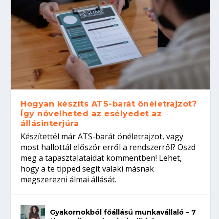
Hogyan készíts ATS-barát önéletrajzot?
Így növelheted az esélyedet az
állásinterjúra
Készítettél már ATS-barát önéletrajzot, vagy
most hallottál először erről a rendszerről? Oszd
meg a tapasztalataidat kommentben! Lehet,
hogy a te tipped segít valaki másnak
megszerezni álmai állását.
Gyakornokból főállású munkavállaló – 7