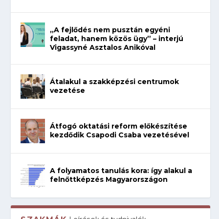
„A fejlődés nem pusztán egyéni
feladat, hanem közös ügy” – interjú
Vigassyné Asztalos Anikóval
Átalakul a szakképzési centrumok
vezetése
Átfogó oktatási reform előkészítése
kezdődik Csapodi Csaba vezetésével
A folyamatos tanulás kora: így alakul a
felnőttképzés Magyarországon