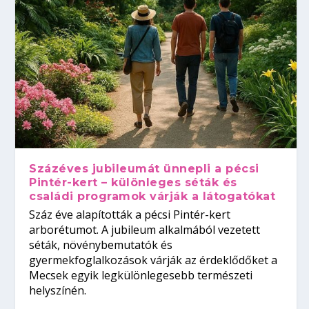
Százéves jubileumát ünnepli a pécsi
Pintér-kert – különleges séták és
családi programok várják a látogatókat
Száz éve alapították a pécsi Pintér-kert
arborétumot. A jubileum alkalmából vezetett
séták, növénybemutatók és
gyermekfoglalkozások várják az érdeklődőket a
Mecsek egyik legkülönlegesebb természeti
helyszínén.