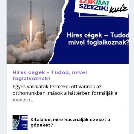
Híres cégek – Tudod, mivel
foglalkoznak?
Egyes vállalatok termékei ott vannak az
otthonunkban, mások a háttérben formálják a
modern...
Kitalálod, mire használják ezeket a
gépeket?