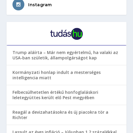
Instagram
Trump aláírta – Már nem egyértelmű, ha valaki az
USA-ban születik, állampolgárságot kap
Kormányzati honlap indult a mesterséges
intelligencia miatt
Felbecsülhetetlen értékű honfoglaláskori
leletegyüttes került elő Pest megyében
Reagál a devizahatásokra és új piacokra tör a
Richter
Lassult az éves infláció – Júliusban 1,2 százalékkal