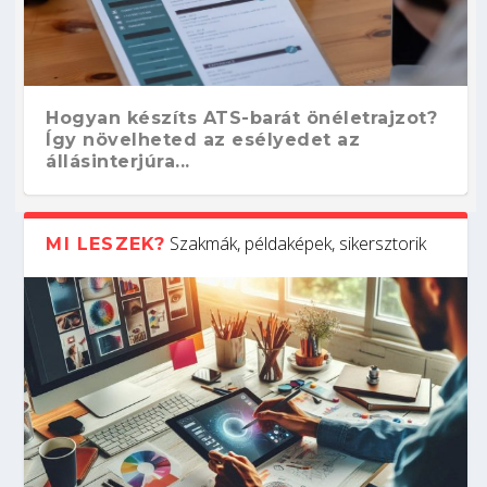
Hogyan készíts ATS-barát önéletrajzot?
Így növelheted az esélyedet az
állásinterjúra...
Szakmák, példaképek, sikersztorik
MI LESZEK?
Kitalálod, mire használják ezeket a
Nem sikerült az egyetemi felvételi?
Szoftverfejlesztő: verseny kódban –
Digitális detox – hogyan kapcsolódj ki