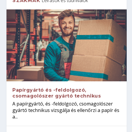
Leírások és tudnivalók
SZAKMÁK
Papírgyártó és -feldolgozó,
csomagolószer gyártó technikus
A papírgyártó, és -feldolgozó, csomagolószer
gyártó technikus vizsgálja és ellenőrzi a papír és
a...