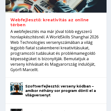
gépeket?
Tanulj szakmát!
amikor néhány sor program dönti el a
telefon nélkül?
világversenyt...
Webfejlesztő: kreativitás az online
térben
A webfejlesztés ma már jóval több egyszerű
honlapkészítésnél. A WorldSkills Shanghai 2026
Web Technologies versenyszámában a világ
legjobb fiatal szakemberei kreativitásukat,
programozói tudásukat és problémamegoldó
képességüket is bizonyítják. Bemutatjuk a
verseny kihívásait és Magyarország indulóját,
Györfi Marcellt.
Szoftverfejlesztő: verseny kódban –
amikor néhány sor program dönti el a
világversenyt