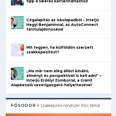
tipp a sikeres karrierindításhoz
Cégalapítás az iskolapadból – interjú
Hegyi Benjaminnal, az AutoConnect
társtulajdonosával
Mit tegyen, ha külföldön szerzett
szakképesítést?
„Ma már nem elég állást kínálni,
élményt és perspektívát is kell adni” –
interjú Erdélyi Zomborral, a Gránit
Alapkezelő vezérigazgató-helyettesével
A szakképzési rendszer friss témái
FŐSODOR