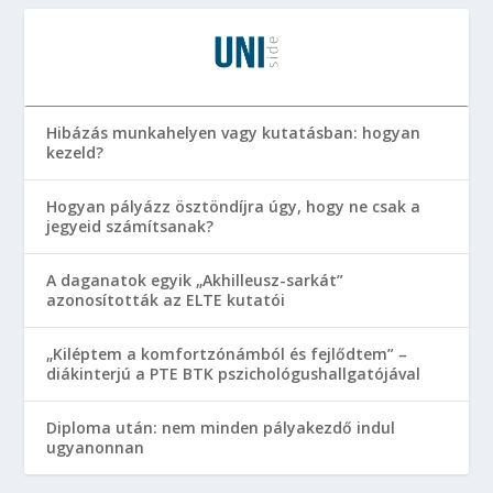
Hibázás munkahelyen vagy kutatásban: hogyan
kezeld?
Hogyan pályázz ösztöndíjra úgy, hogy ne csak a
jegyeid számítsanak?
A daganatok egyik „Akhilleusz-sarkát”
azonosították az ELTE kutatói
„Kiléptem a komfortzónámból és fejlődtem” –
diákinterjú a PTE BTK pszichológushallgatójával
Diploma után: nem minden pályakezdő indul
ugyanonnan