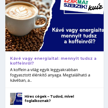
Kávé vagy energiaital: mennyit tudsz a
koffeinről?
A koffein a világ egyik leggyakrabban
fogyasztott élénkítő anyaga. Megtalálható a
kávéban, a...
Híres cégek – Tudod, mivel
foglalkoznak?