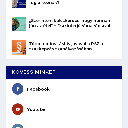
foglalkoznak?
„Szerintem kulcskérdés, hogy honnan
jön az étel” – Diákinterjú Vona Violával
Több módosítást is javasol a PSZ a
szakképzés szabályozásában
KÖVESS MINKET
Facebook
Youtube