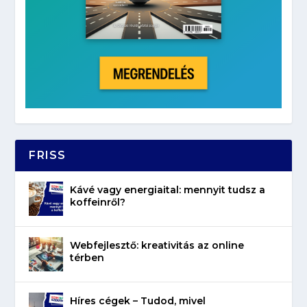
FRISS
Kávé vagy energiaital: mennyit tudsz a
koffeinről?
Webfejlesztő: kreativitás az online
térben
Híres cégek – Tudod, mivel