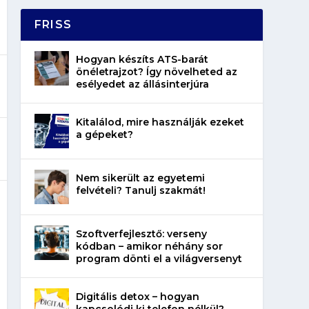
FRISS
Hogyan készíts ATS-barát
önéletrajzot? Így növelheted az
esélyedet az állásinterjúra
Kitalálod, mire használják ezeket
a gépeket?
Nem sikerült az egyetemi
felvételi? Tanulj szakmát!
Szoftverfejlesztő: verseny
kódban – amikor néhány sor
program dönti el a világversenyt
Digitális detox – hogyan
kapcsolódj ki telefon nélkül?