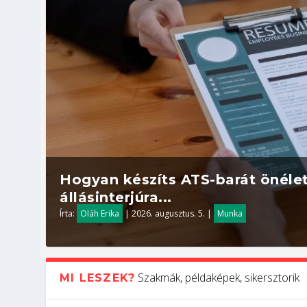
Hogyan készíts ATS-barát önélet
állásinterjúra...
Írta:
Oláh Erika
|
2026. augusztus. 5.
|
Munka
Szakmák, példaképek, sikersztorik
MI LESZEK?