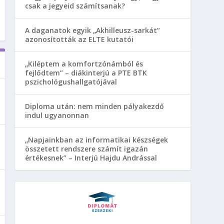
csak a jegyeid számítsanak?
A daganatok egyik „Akhilleusz-sarkát”
azonosították az ELTE kutatói
„Kiléptem a komfortzónámból és
fejlődtem” – diákinterjú a PTE BTK
pszichológushallgatójával
Diploma után: nem minden pályakezdő
indul ugyanonnan
„Napjainkban az informatikai készségek
összetett rendszere számít igazán
értékesnek” – Interjú Hajdu Andrással