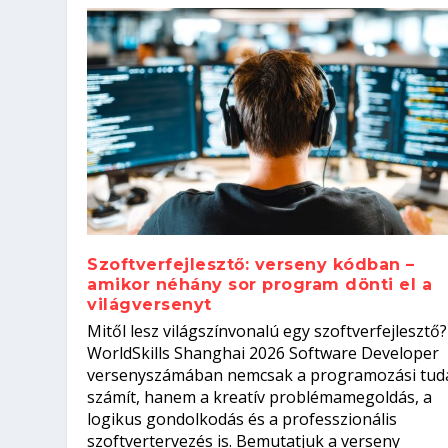
Szoftverfejlesztő: verseny kódban –
amikor néhány sor program dönti el a
világversenyt
Szoftverfejlesztő: verseny kódb
Mitől lesz világszínvonalú egy szoftverfejlesztő?
Kitalálod, mire használják ezek
Nem sikerült az egyetemi felvét
el a világversenyt...
Digitális detox – hogyan kapcsol
WorldSkills Shanghai 2026 Software Developer
Írta:
Írta:
Írta:
Írta:
Tóth Mónika
Oláh Erika
Szakmát Szerzek
Oláh Erika
|
|
|
2026. augusztus. 4.
2026. augusztus. 3.
2026. augusztus. 4.
|
2026. augusztus. 3.
|
|
|
Iskolák
Egészség
Kvíz
|
Mi leszek?
versenyszámában nemcsak a programozási tud
számít, hanem a kreatív problémamegoldás, a
logikus gondolkodás és a professzionális
szoftvertervezés is. Bemutatjuk a verseny