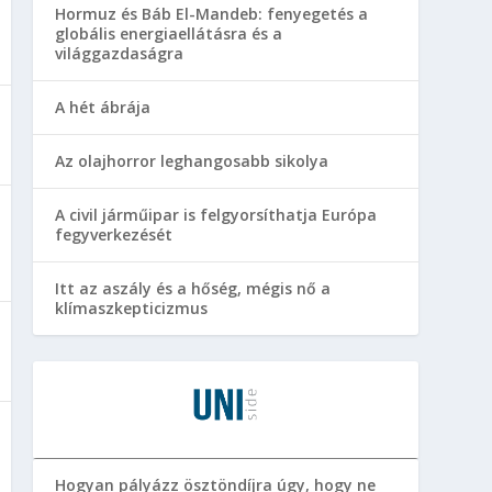
Hormuz és Báb El-Mandeb: fenyegetés a
globális energiaellátásra és a
világgazdaságra
A hét ábrája
Az olajhorror leghangosabb sikolya
A civil járműipar is felgyorsíthatja Európa
fegyverkezését
Itt az aszály és a hőség, mégis nő a
klímaszkepticizmus
Hogyan pályázz ösztöndíjra úgy, hogy ne