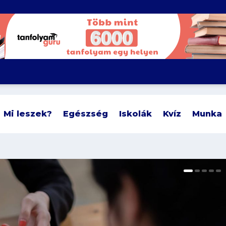
Mi leszek?
Egészség
Iskolák
Kvíz
Munka