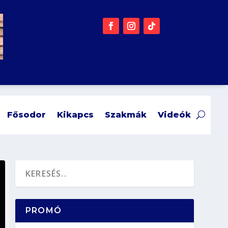
Fősodor
Kikapcs
Szakmák
Videók
PROMÓ