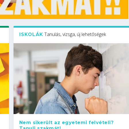
Tanulás, vizsga, új lehetőségek
ISKOLÁK
Nem sikerült az egyetemi felvételi?
Tanulj szakmát!