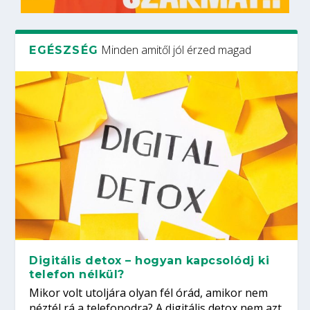
Minden amitől jól érzed magad
EGÉSZSÉG
Digitális detox – hogyan kapcsolódj ki
telefon nélkül?
Mikor volt utoljára olyan fél órád, amikor nem
néztél rá a telefonodra? A digitális detox nem azt