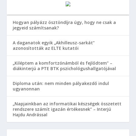
Hogyan pályázz ösztöndíjra úgy, hogy ne csak a
jegyeid számítsanak?
A daganatok egyik „Akhilleusz-sarkát”
azonosították az ELTE kutatói
„Kiléptem a komfortzónámból és fejlődtem” –
diákinterjú a PTE BTK pszichológushallgatójával
Diploma után: nem minden pályakezdő indul
ugyanonnan
„Napjainkban az informatikai készségek összetett
rendszere számít igazán értékesnek” – Interjú
Hajdu Andrással