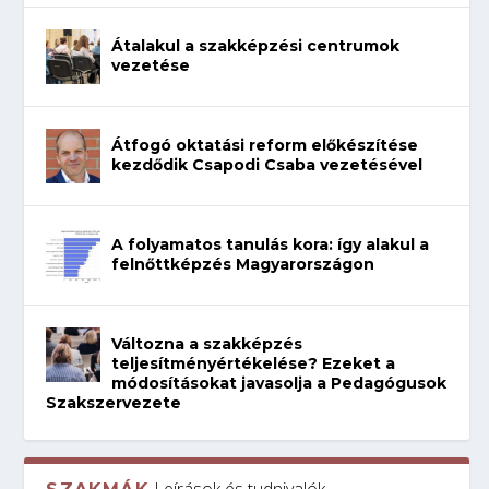
Átalakul a szakképzési centrumok
vezetése
Átfogó oktatási reform előkészítése
kezdődik Csapodi Csaba vezetésével
A folyamatos tanulás kora: így alakul a
felnőttképzés Magyarországon
Változna a szakképzés
teljesítményértékelése? Ezeket a
módosításokat javasolja a Pedagógusok
Szakszervezete
Leírások és tudnivalók