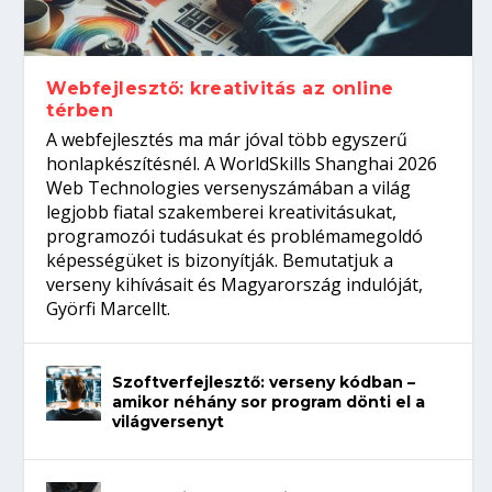
Így növelheted az esélyedet az
gépeket?
Tanulj szakmát!
amikor néhány sor program dönti el a
állásinterjúra...
világversenyt...
Webfejlesztő: kreativitás az online
térben
A webfejlesztés ma már jóval több egyszerű
honlapkészítésnél. A WorldSkills Shanghai 2026
Web Technologies versenyszámában a világ
legjobb fiatal szakemberei kreativitásukat,
programozói tudásukat és problémamegoldó
képességüket is bizonyítják. Bemutatjuk a
verseny kihívásait és Magyarország indulóját,
Györfi Marcellt.
Szoftverfejlesztő: verseny kódban –
amikor néhány sor program dönti el a
világversenyt