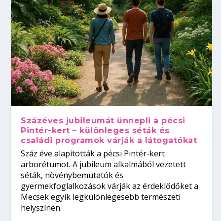
Százéves jubileumát ünnepli a pécsi
Pintér-kert – különleges séták és
családi programok várják a látogatókat
Száz éve alapították a pécsi Pintér-kert
arborétumot. A jubileum alkalmából vezetett
séták, növénybemutatók és
gyermekfoglalkozások várják az érdeklődőket a
Mecsek egyik legkülönlegesebb természeti
helyszínén.