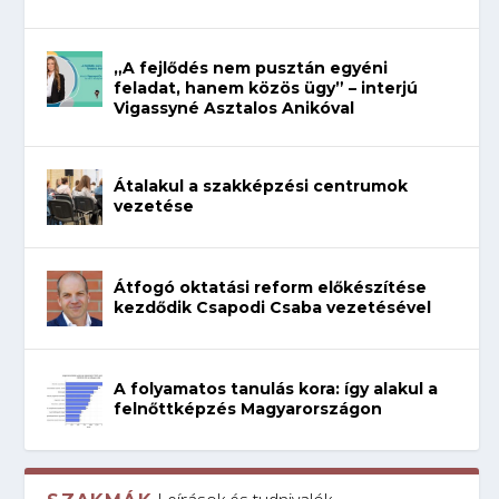
„A fejlődés nem pusztán egyéni
feladat, hanem közös ügy” – interjú
Vigassyné Asztalos Anikóval
Átalakul a szakképzési centrumok
vezetése
Átfogó oktatási reform előkészítése
kezdődik Csapodi Csaba vezetésével
A folyamatos tanulás kora: így alakul a
felnőttképzés Magyarországon