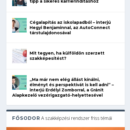
tipp a sikeres karrierindításhoz
Cégalapítás az iskolapadból – interjú
Hegyi Benjaminnal, az AutoConnect
társtulajdonosával
Mit tegyen, ha külföldön szerzett
szakképesítést?
„Ma már nem elég állást kínálni,
élményt és perspektívát is kell adni” –
interjú Erdélyi Zomborral, a Gránit
Alapkezelő vezérigazgató-helyettesével
A szakképzési rendszer friss témái
FŐSODOR