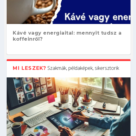
Kávé vagy energiaital: mennyit tudsz a
koffeinről?
Szakmák, példaképek, sikersztorik
MI LESZEK?
Hogyan készíts ATS-barát önéletrajzot?
Kitalálod, mire használják ezeket a
Nem sikerült az egyetemi felvételi?
Szoftverfejlesztő: verseny kódban –