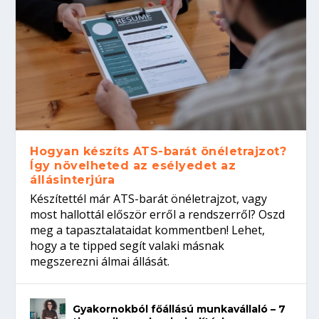
Hogyan készíts ATS-barát önéletrajzot?
Így növelheted az esélyedet az
állásinterjúra
Készítettél már ATS-barát önéletrajzot, vagy
most hallottál először erről a rendszerről? Oszd
meg a tapasztalataidat kommentben! Lehet,
hogy a te tipped segít valaki másnak
megszerezni álmai állását.
Gyakornokból főállású munkavállaló – 7