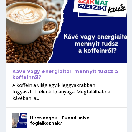
Kávé vagy energiaital: mennyit tudsz a
koffeinről?
A koffein a világ egyik leggyakrabban
fogyasztott élénkítő anyaga. Megtalálható a
kávéban, a...
Híres cégek – Tudod, mivel
foglalkoznak?