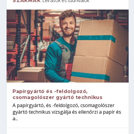
Leírások és tudnivalók
SZAKMÁK
Papírgyártó és -feldolgozó,
csomagolószer gyártó technikus
A papírgyártó, és -feldolgozó, csomagolószer
gyártó technikus vizsgálja és ellenőrzi a papír és
a...