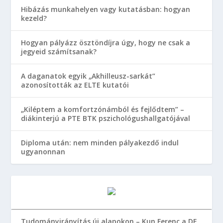
Hibázás munkahelyen vagy kutatásban: hogyan
kezeld?
Hogyan pályázz ösztöndíjra úgy, hogy ne csak a
jegyeid számítsanak?
A daganatok egyik „Akhilleusz-sarkát”
azonosították az ELTE kutatói
„Kiléptem a komfortzónámból és fejlődtem” –
diákinterjú a PTE BTK pszichológushallgatójával
Diploma után: nem minden pályakezdő indul
ugyanonnan
Tudományirányítás új alapokon – Kun Ferenc a DE