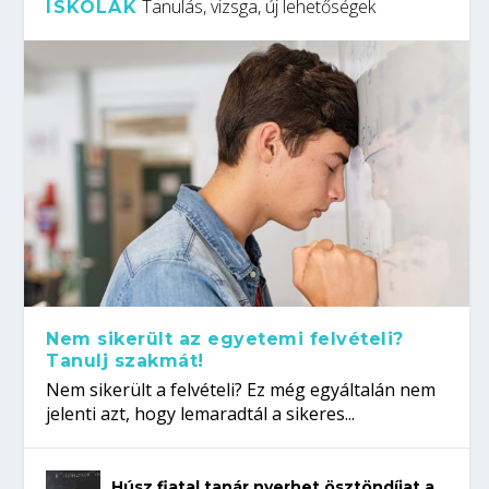
Tanulás, vizsga, új lehetőségek
ISKOLÁK
Nem sikerült az egyetemi felvételi?
Tanulj szakmát!
Nem sikerült a felvételi? Ez még egyáltalán nem
jelenti azt, hogy lemaradtál a sikeres...
Húsz fiatal tanár nyerhet ösztöndíjat a