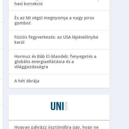
havi korrekció
És az MI végül megnyomja a nagy piros
gombot
Fúziós fegyverkezés: az USA lépéselőnybe
kerül
Hormuz és Báb El-Mandeb: fenyegetés a
globális energiaellátásra és a
világgazdaságra
A hét ábrája
Hogyan pályázz ösztöndíjra úgy, hogy ne