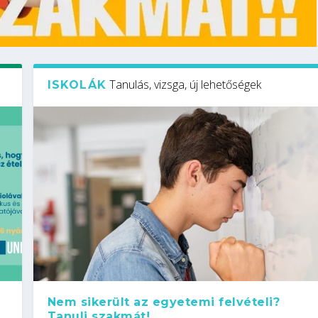
Tanulás, vizsga, új lehetőségek
ISKOLÁK
Nem sikerült az egyetemi felvételi?
Tanulj szakmát!