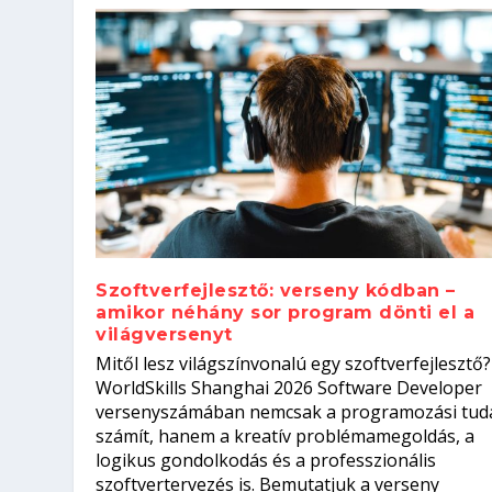
Szoftverfejlesztő: verseny kódban –
amikor néhány sor program dönti el a
világversenyt
Szoftverfejlesztő: verseny kódb
Mitől lesz világszínvonalú egy szoftverfejlesztő?
Kitalálod, mire használják ezek
Nem sikerült az egyetemi felvét
el a világversenyt...
Digitális detox – hogyan kapcsol
WorldSkills Shanghai 2026 Software Developer
Írta:
Írta:
Írta:
Írta:
Tóth Mónika
Oláh Erika
Szakmát Szerzek
Oláh Erika
|
|
|
2026. augusztus. 4.
2026. augusztus. 3.
2026. augusztus. 4.
|
2026. augusztus. 3.
|
|
|
Iskolák
Egészség
Kvíz
|
Mi leszek?
versenyszámában nemcsak a programozási tud
számít, hanem a kreatív problémamegoldás, a
logikus gondolkodás és a professzionális
szoftvertervezés is. Bemutatjuk a verseny