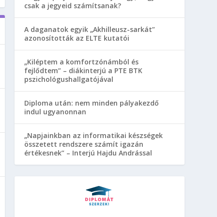
csak a jegyeid számítsanak?
A daganatok egyik „Akhilleusz-sarkát”
azonosították az ELTE kutatói
„Kiléptem a komfortzónámból és
fejlődtem” – diákinterjú a PTE BTK
pszichológushallgatójával
Diploma után: nem minden pályakezdő
indul ugyanonnan
„Napjainkban az informatikai készségek
összetett rendszere számít igazán
értékesnek” – Interjú Hajdu Andrással