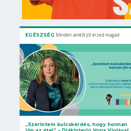
Minden amitől jól érzed magad
EGÉSZSÉG
„Szerintem kulcskérdés, hogy honnan
jön az étel” – Diákinterjú Vona Violával