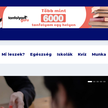
Mi leszek?
Egészség
Iskolák
Kvíz
Munka