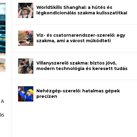
WorldSkills Shanghai: a hűtés és
légkondicionálás szakma kulisszatitkai
Víz- és csatornarendszer-szerelő: egy
szakma, ami a várost működteti
Villanyszerelő szakma: biztos jövő,
modern technológia és keresett tudás
Nehézgép-szerelő: hatalmas gépek
an – amikor néhány sor program dönti
precízen
 A
et a gépeket?
eli? Tanulj szakmát!
ódj ki telefon nélkül?
ás