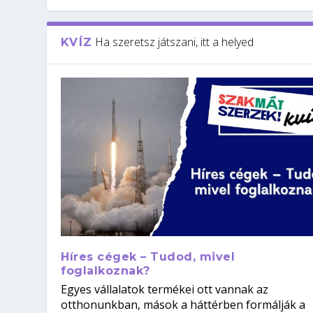
Ha szeretsz játszani, itt a helyed
KVÍZ
Híres cégek – Tudod, mivel
foglalkoznak?
Egyes vállalatok termékei ott vannak az
otthonunkban, mások a háttérben formálják a