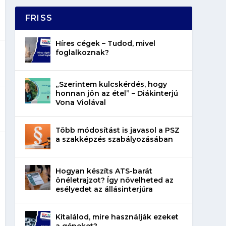
FRISS
Híres cégek – Tudod, mivel
foglalkoznak?
„Szerintem kulcskérdés, hogy
honnan jön az étel” – Diákinterjú
Vona Violával
Több módosítást is javasol a PSZ
a szakképzés szabályozásában
Hogyan készíts ATS-barát
önéletrajzot? Így növelheted az
esélyedet az állásinterjúra
Kitalálod, mire használják ezeket
a gépeket?