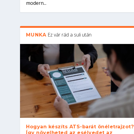
modern...
Ez vár rád a suli után
MUNKA
Hogyan készíts ATS-barát önéletrajzot?
Így növelheted az esélyedet az