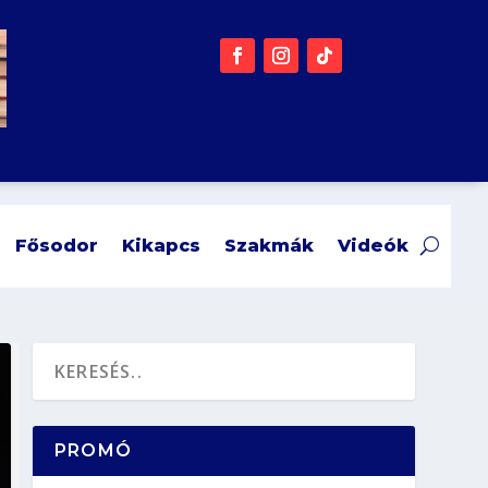
Fősodor
Kikapcs
Szakmák
Videók
PROMÓ