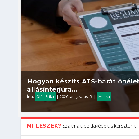
Hogyan készíts ATS-barát önélet
állásinterjúra...
Írta:
Oláh Erika
|
2026. augusztus. 5.
|
Munka
Szakmák, példaképek, sikersztorik
MI LESZEK?