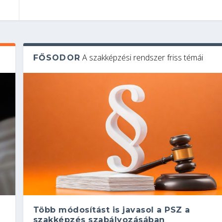
A szakképzési rendszer friss témái
FŐSODOR
Több módosítást is javasol a PSZ a
szakképzés szabályozásában