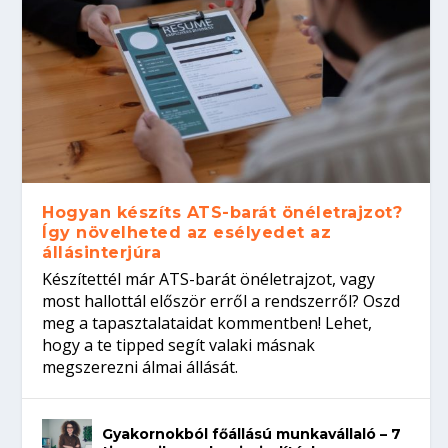
Hogyan készíts ATS-barát önéletrajzot?
Így növelheted az esélyedet az
állásinterjúra
Készítettél már ATS-barát önéletrajzot, vagy
most hallottál először erről a rendszerről? Oszd
meg a tapasztalataidat kommentben! Lehet,
hogy a te tipped segít valaki másnak
megszerezni álmai állását.
Gyakornokból főállású munkavállaló – 7