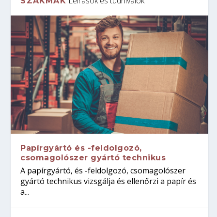
Leírások és tudnivalók
SZAKMÁK
Papírgyártó és -feldolgozó,
csomagolószer gyártó technikus
A papírgyártó, és -feldolgozó, csomagolószer
gyártó technikus vizsgálja és ellenőrzi a papír és
a...