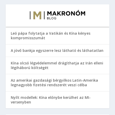
Leó pápa folytatja a Vatikán és Kína kényes
kompromisszumát
A jövő bankja egyszerre lesz látható és láthatatlan
Kína olcsó légvédelemmel drágíthatja az Irán elleni
légiháború költségét
Az amerikai gazdasági bérgyilkos Latin-Amerika
legnagyobb fizetési rendszerét veszi célba
Nyílt modellek: Kína előnybe kerülhet az MI-
versenyben