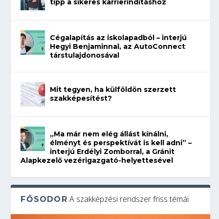
tipp a sikeres karrierindításhoz
Cégalapítás az iskolapadból – interjú
Hegyi Benjaminnal, az AutoConnect
társtulajdonosával
Mit tegyen, ha külföldön szerzett
szakképesítést?
„Ma már nem elég állást kínálni,
élményt és perspektívát is kell adni” –
interjú Erdélyi Zomborral, a Gránit
Alapkezelő vezérigazgató-helyettesével
A szakképzési rendszer friss témái
FŐSODOR