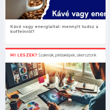
Kávé vagy energiaital: mennyit tudsz a
koffeinről?
Szakmák, példaképek, sikersztorik
MI LESZEK?
Hogyan készíts ATS-barát önéletrajzot?
Kitalálod, mire használják ezeket a
Nem sikerült az egyetemi felvételi?
Szoftverfejlesztő: verseny kódban –