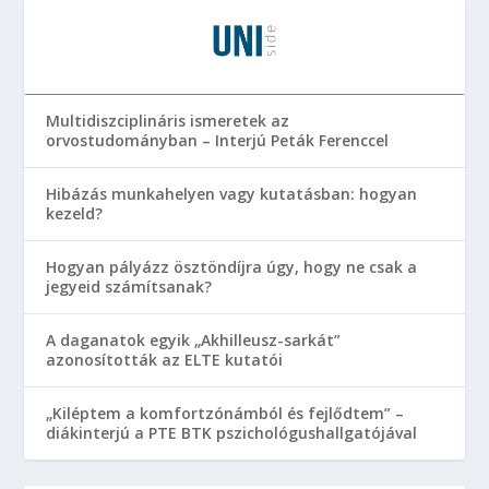
Multidiszciplináris ismeretek az
orvostudományban – Interjú Peták Ferenccel
Hibázás munkahelyen vagy kutatásban: hogyan
kezeld?
Hogyan pályázz ösztöndíjra úgy, hogy ne csak a
jegyeid számítsanak?
A daganatok egyik „Akhilleusz-sarkát”
azonosították az ELTE kutatói
„Kiléptem a komfortzónámból és fejlődtem” –
diákinterjú a PTE BTK pszichológushallgatójával