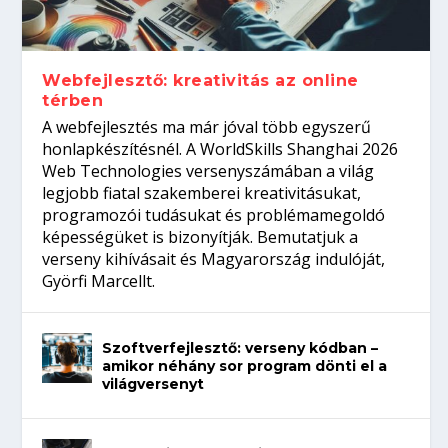
Így növelheted az esélyedet az
gépeket?
Tanulj szakmát!
amikor néhány sor program dönti el a
állásinterjúra...
világversenyt...
Webfejlesztő: kreativitás az online
térben
A webfejlesztés ma már jóval több egyszerű
honlapkészítésnél. A WorldSkills Shanghai 2026
Web Technologies versenyszámában a világ
legjobb fiatal szakemberei kreativitásukat,
programozói tudásukat és problémamegoldó
képességüket is bizonyítják. Bemutatjuk a
verseny kihívásait és Magyarország indulóját,
Györfi Marcellt.
Szoftverfejlesztő: verseny kódban –
amikor néhány sor program dönti el a
világversenyt