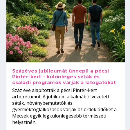
Százéves jubileumát ünnepli a pécsi
Pintér-kert – különleges séták és
családi programok várják a látogatókat
Száz éve alapították a pécsi Pintér-kert
arborétumot. A jubileum alkalmából vezetett
séták, növénybemutatók és
gyermekfoglalkozások várják az érdeklődőket a
Mecsek egyik legkülönlegesebb természeti
helyszínén.