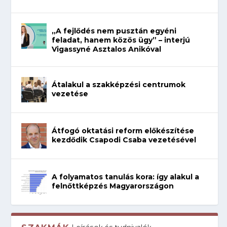
„A fejlődés nem pusztán egyéni
feladat, hanem közös ügy” – interjú
Vigassyné Asztalos Anikóval
Átalakul a szakképzési centrumok
vezetése
Átfogó oktatási reform előkészítése
kezdődik Csapodi Csaba vezetésével
A folyamatos tanulás kora: így alakul a
felnőttképzés Magyarországon