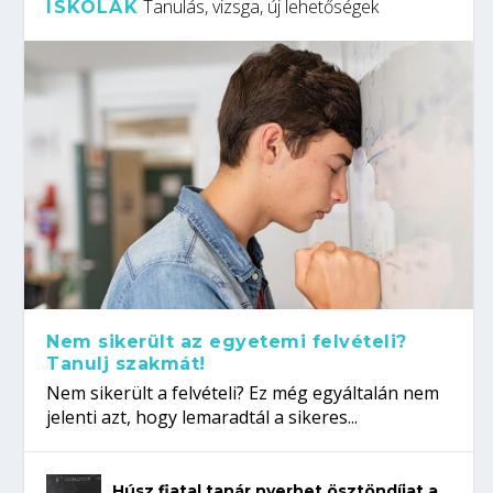
Tanulás, vizsga, új lehetőségek
ISKOLÁK
Nem sikerült az egyetemi felvételi?
Tanulj szakmát!
Nem sikerült a felvételi? Ez még egyáltalán nem
jelenti azt, hogy lemaradtál a sikeres...
Húsz fiatal tanár nyerhet ösztöndíjat a