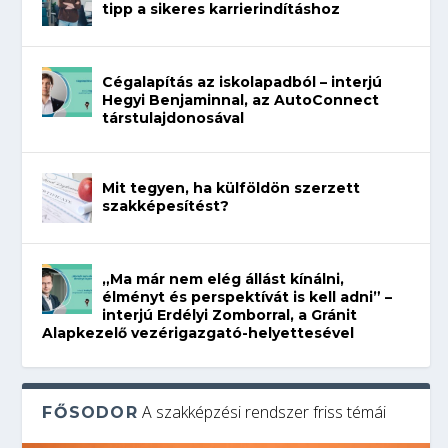
tipp a sikeres karrierindításhoz
Cégalapítás az iskolapadból – interjú
Hegyi Benjaminnal, az AutoConnect
társtulajdonosával
Mit tegyen, ha külföldön szerzett
szakképesítést?
„Ma már nem elég állást kínálni,
élményt és perspektívát is kell adni” –
interjú Erdélyi Zomborral, a Gránit
Alapkezelő vezérigazgató-helyettesével
A szakképzési rendszer friss témái
FŐSODOR