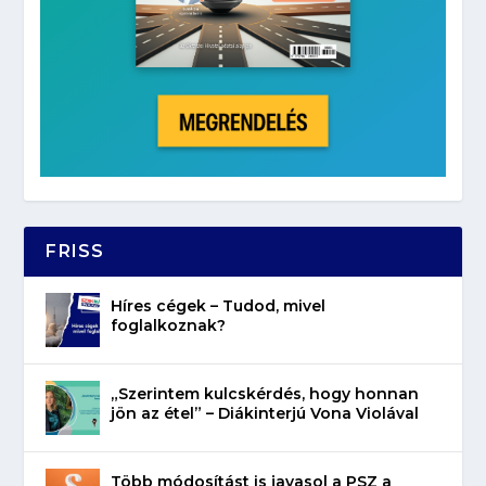
FRISS
Híres cégek – Tudod, mivel
foglalkoznak?
„Szerintem kulcskérdés, hogy honnan
jön az étel” – Diákinterjú Vona Violával
Több módosítást is javasol a PSZ a