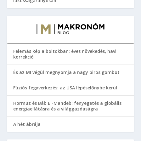
lakosságarányosan
Felemás kép a boltokban: éves növekedés, havi
korrekció
És az MI végül megnyomja a nagy piros gombot
Fúziós fegyverkezés: az USA lépéselőnybe kerül
Hormuz és Báb El-Mandeb: fenyegetés a globális
energiaellátásra és a világgazdaságra
A hét ábrája