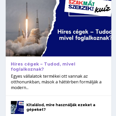
Híres cégek – Tudod, mivel
foglalkoznak?
Egyes vállalatok termékei ott vannak az
otthonunkban, mások a háttérben formálják a
modern...
Kitalálod, mire használják ezeket a
gépeket?