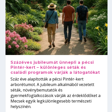
Százéves jubileumát ünnepli a pécsi
Pintér-kert – különleges séták és
családi programok várják a látogatókat
Száz éve alapították a pécsi Pintér-kert
arborétumot. A jubileum alkalmából vezetett
séták, növénybemutatók és
gyermekfoglalkozások várják az érdeklődőket a
Mecsek egyik legkülönlegesebb természeti
helyszínén.