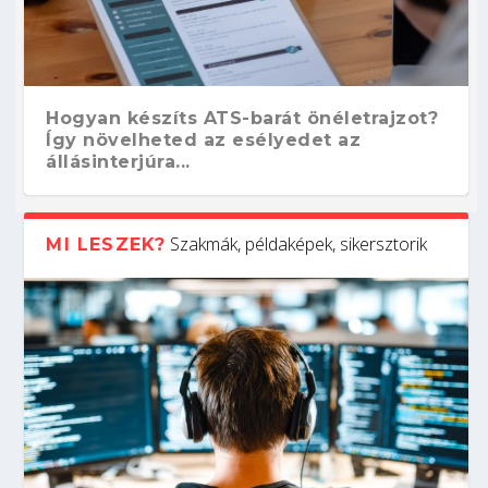
Hogyan készíts ATS-barát önéletrajzot?
Így növelheted az esélyedet az
állásinterjúra...
Szakmák, példaképek, sikersztorik
MI LESZEK?
Kitalálod, mire használják ezeket a
Nem sikerült az egyetemi felvételi?
Szoftverfejlesztő: verseny kódban –
Digitális detox – hogyan kapcsolódj ki