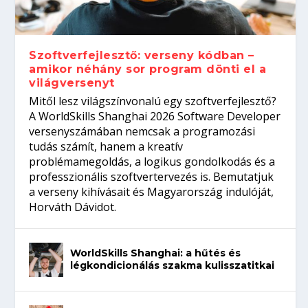
gépeket?
Tanulj szakmát!
amikor néhány sor program dönti el a
telefon nélkül?
világversenyt...
Szoftverfejlesztő: verseny kódban –
amikor néhány sor program dönti el a
világversenyt
Mitől lesz világszínvonalú egy szoftverfejlesztő?
A WorldSkills Shanghai 2026 Software Developer
versenyszámában nemcsak a programozási
tudás számít, hanem a kreatív
problémamegoldás, a logikus gondolkodás és a
professzionális szoftvertervezés is. Bemutatjuk
a verseny kihívásait és Magyarország indulóját,
Horváth Dávidot.
WorldSkills Shanghai: a hűtés és
légkondicionálás szakma kulisszatitkai