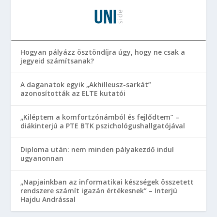
Hogyan pályázz ösztöndíjra úgy, hogy ne csak a
jegyeid számítsanak?
A daganatok egyik „Akhilleusz-sarkát”
azonosították az ELTE kutatói
„Kiléptem a komfortzónámból és fejlődtem” –
diákinterjú a PTE BTK pszichológushallgatójával
Diploma után: nem minden pályakezdő indul
ugyanonnan
„Napjainkban az informatikai készségek összetett
rendszere számít igazán értékesnek” – Interjú
Hajdu Andrással