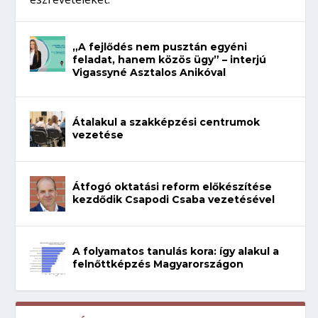
„A fejlődés nem pusztán egyéni
feladat, hanem közös ügy” – interjú
Vigassyné Asztalos Anikóval
Átalakul a szakképzési centrumok
vezetése
Átfogó oktatási reform előkészítése
kezdődik Csapodi Csaba vezetésével
A folyamatos tanulás kora: így alakul a
felnőttképzés Magyarországon