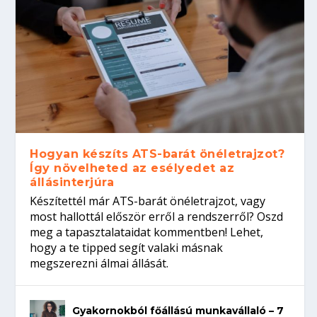
Hogyan készíts ATS-barát önéletrajzot?
Így növelheted az esélyedet az
állásinterjúra
Készítettél már ATS-barát önéletrajzot, vagy
most hallottál először erről a rendszerről? Oszd
meg a tapasztalataidat kommentben! Lehet,
hogy a te tipped segít valaki másnak
megszerezni álmai állását.
Gyakornokból főállású munkavállaló – 7