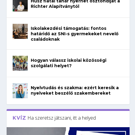
Húsz fiatal tanár nyerhet ösztöndíjat a
Richter Alapítványtól
Iskolakezdési támogatás: fontos
határidő az SNI-s gyermekeket nevelő
családoknak
Hogyan válassz iskolai közösségi
szolgálati helyet?
Nyelvtudás és szakma: ezért keresik a
nyelveket beszélő szakembereket
Ha szeretsz játszani, itt a helyed
KVÍZ