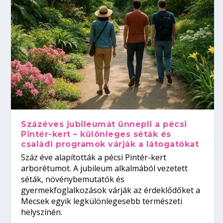
Százéves jubileumát ünnepli a pécsi
Pintér-kert – különleges séták és
családi programok várják a látogatókat
Száz éve alapították a pécsi Pintér-kert
arborétumot. A jubileum alkalmából vezetett
séták, növénybemutatók és
gyermekfoglalkozások várják az érdeklődőket a
Mecsek egyik legkülönlegesebb természeti
helyszínén.