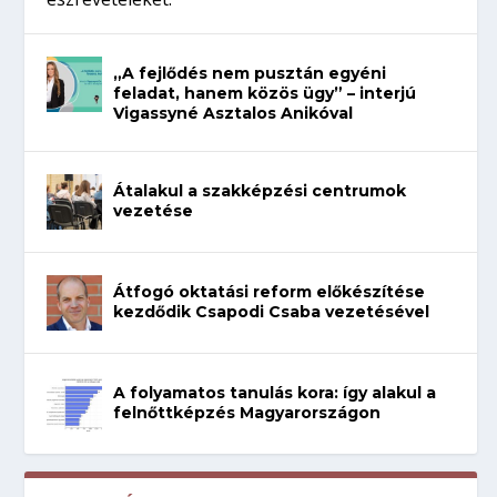
„A fejlődés nem pusztán egyéni
feladat, hanem közös ügy” – interjú
Vigassyné Asztalos Anikóval
Átalakul a szakképzési centrumok
vezetése
Átfogó oktatási reform előkészítése
kezdődik Csapodi Csaba vezetésével
A folyamatos tanulás kora: így alakul a
felnőttképzés Magyarországon