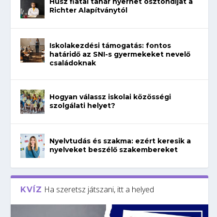
Húsz fiatal tanár nyerhet ösztöndíjat a
Richter Alapítványtól
Iskolakezdési támogatás: fontos
határidő az SNI-s gyermekeket nevelő
családoknak
Hogyan válassz iskolai közösségi
szolgálati helyet?
Nyelvtudás és szakma: ezért keresik a
nyelveket beszélő szakembereket
Ha szeretsz játszani, itt a helyed
KVÍZ