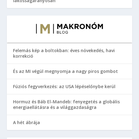
lakosságarányosan
Felemás kép a boltokban: éves növekedés, havi
korrekció
És az MI végül megnyomja a nagy piros gombot
Fúziós fegyverkezés: az USA lépéselőnybe kerül
Hormuz és Báb El-Mandeb: fenyegetés a globális
energiaellátásra és a világgazdaságra
A hét ábrája