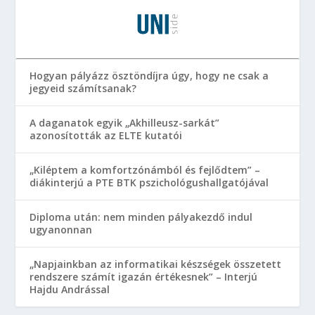
Hogyan pályázz ösztöndíjra úgy, hogy ne csak a
jegyeid számítsanak?
A daganatok egyik „Akhilleusz-sarkát”
azonosították az ELTE kutatói
„Kiléptem a komfortzónámból és fejlődtem” –
diákinterjú a PTE BTK pszichológushallgatójával
Diploma után: nem minden pályakezdő indul
ugyanonnan
„Napjainkban az informatikai készségek összetett
rendszere számít igazán értékesnek” – Interjú
Hajdu Andrással