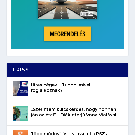
FRISS
Híres cégek – Tudod, mivel
foglalkoznak?
„Szerintem kulcskérdés, hogy honnan
jön az étel” – Diákinterjú Vona Violával
Több módosítást is javasol a PSZ a