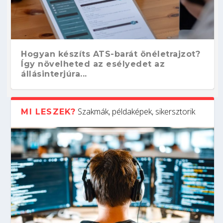
Hogyan készíts ATS-barát önéletrajzot?
Így növelheted az esélyedet az
állásinterjúra...
Szakmák, példaképek, sikersztorik
MI LESZEK?
Kitalálod, mire használják ezeket a
Nem sikerült az egyetemi felvételi?
Szoftverfejlesztő: verseny kódban –
Digitális detox – hogyan kapcsolódj ki