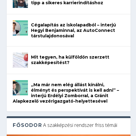
tipp a sikeres karrierindításhoz
Cégalapítás az iskolapadból – interjú
Hegyi Benjaminnal, az AutoConnect
társtulajdonosával
Mit tegyen, ha külföldön szerzett
szakképesítést?
„Ma már nem elég állást kínálni,
élményt és perspektívát is kell adni” –
interjú Erdélyi Zomborral, a Gránit
Alapkezelő vezérigazgató-helyettesével
A szakképzési rendszer friss témái
FŐSODOR