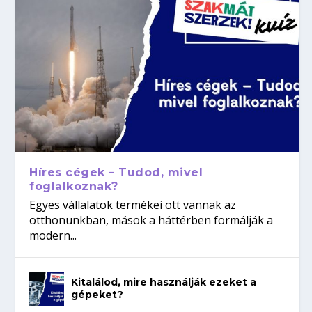
Híres cégek – Tudod, mivel
foglalkoznak?
Egyes vállalatok termékei ott vannak az
otthonunkban, mások a háttérben formálják a
modern...
Kitalálod, mire használják ezeket a
gépeket?