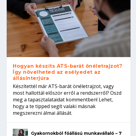
Hogyan készíts ATS-barát önéletrajzot?
Így növelheted az esélyedet az
állásinterjúra
Készítettél már ATS-barát önéletrajzot, vagy
most hallottál először erről a rendszerről? Oszd
meg a tapasztalataidat kommentben! Lehet,
hogy a te tipped segít valaki másnak
megszerezni álmai állását.
Gyakornokból főállású munkavállaló – 7