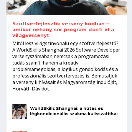
gépeket?
Tanulj szakmát!
amikor néhány sor program dönti el a
telefon nélkül?
világversenyt...
Szoftverfejlesztő: verseny kódban –
amikor néhány sor program dönti el a
világversenyt
Mitől lesz világszínvonalú egy szoftverfejlesztő?
A WorldSkills Shanghai 2026 Software Developer
versenyszámában nemcsak a programozási
tudás számít, hanem a kreatív
problémamegoldás, a logikus gondolkodás és a
professzionális szoftvertervezés is. Bemutatjuk
a verseny kihívásait és Magyarország indulóját,
Horváth Dávidot.
WorldSkills Shanghai: a hűtés és
légkondicionálás szakma kulisszatitkai