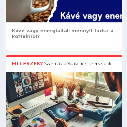
Kávé vagy energiaital: mennyit tudsz a
koffeinről?
Szakmák, példaképek, sikersztorik
MI LESZEK?
Hogyan készíts ATS-barát önéletrajzot?
Kitalálod, mire használják ezeket a
Nem sikerült az egyetemi felvételi?
Szoftverfejlesztő: verseny kódban –