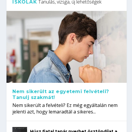
Tanulás, vizsga, új lehetőségek
ISKOLÁK
Nem sikerült az egyetemi felvételi?
Tanulj szakmát!
Nem sikerült a felvételi? Ez még egyáltalán nem
jelenti azt, hogy lemaradtál a sikeres...
Húsz fiatal tanár nyerhet ösztöndíjat a