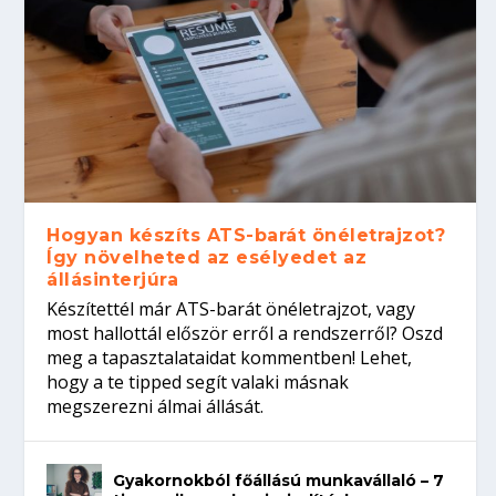
Hogyan készíts ATS-barát önéletrajzot?
Így növelheted az esélyedet az
állásinterjúra
Készítettél már ATS-barát önéletrajzot, vagy
most hallottál először erről a rendszerről? Oszd
meg a tapasztalataidat kommentben! Lehet,
hogy a te tipped segít valaki másnak
megszerezni álmai állását.
Gyakornokból főállású munkavállaló – 7