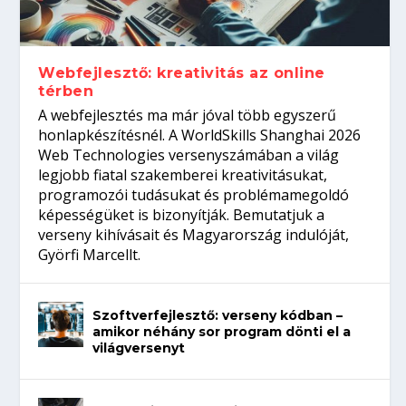
Így növelheted az esélyedet az
gépeket?
Tanulj szakmát!
amikor néhány sor program dönti el a
állásinterjúra...
világversenyt...
Webfejlesztő: kreativitás az online
térben
A webfejlesztés ma már jóval több egyszerű
honlapkészítésnél. A WorldSkills Shanghai 2026
Web Technologies versenyszámában a világ
legjobb fiatal szakemberei kreativitásukat,
programozói tudásukat és problémamegoldó
képességüket is bizonyítják. Bemutatjuk a
verseny kihívásait és Magyarország indulóját,
Györfi Marcellt.
Szoftverfejlesztő: verseny kódban –
amikor néhány sor program dönti el a
világversenyt