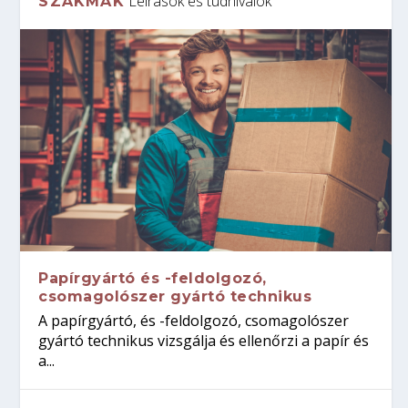
Leírások és tudnivalók
SZAKMÁK
Papírgyártó és -feldolgozó,
csomagolószer gyártó technikus
A papírgyártó, és -feldolgozó, csomagolószer
gyártó technikus vizsgálja és ellenőrzi a papír és
a...