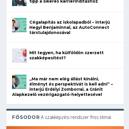
tipp a sikeres karrierindításhoz
Cégalapítás az iskolapadból – interjú
Hegyi Benjaminnal, az AutoConnect
társtulajdonosával
Mit tegyen, ha külföldön szerzett
szakképesítést?
„Ma már nem elég állást kínálni,
élményt és perspektívát is kell adni” –
interjú Erdélyi Zomborral, a Gránit
Alapkezelő vezérigazgató-helyettesével
A szakképzési rendszer friss témái
FŐSODOR