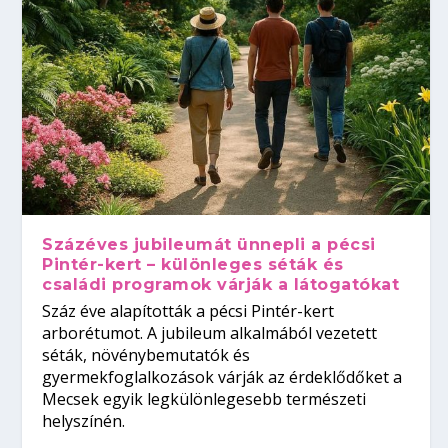
Százéves jubileumát ünnepli a pécsi
Pintér-kert – különleges séták és
családi programok várják a látogatókat
Száz éve alapították a pécsi Pintér-kert
arborétumot. A jubileum alkalmából vezetett
séták, növénybemutatók és
gyermekfoglalkozások várják az érdeklődőket a
Mecsek egyik legkülönlegesebb természeti
helyszínén.