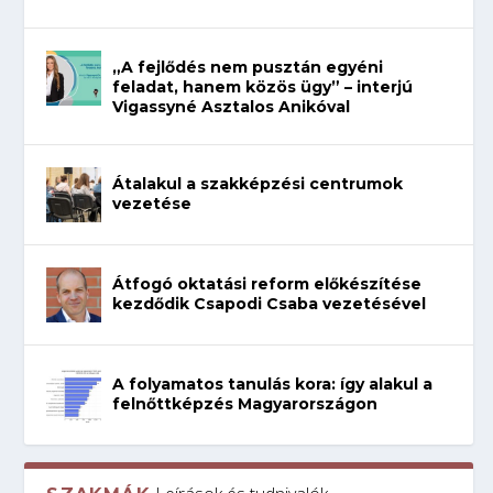
„A fejlődés nem pusztán egyéni
feladat, hanem közös ügy” – interjú
Vigassyné Asztalos Anikóval
Átalakul a szakképzési centrumok
vezetése
Átfogó oktatási reform előkészítése
kezdődik Csapodi Csaba vezetésével
A folyamatos tanulás kora: így alakul a
felnőttképzés Magyarországon