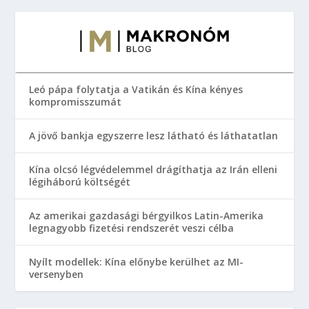
Leó pápa folytatja a Vatikán és Kína kényes
kompromisszumát
A jövő bankja egyszerre lesz látható és láthatatlan
Kína olcsó légvédelemmel drágíthatja az Irán elleni
légiháború költségét
Az amerikai gazdasági bérgyilkos Latin-Amerika
legnagyobb fizetési rendszerét veszi célba
Nyílt modellek: Kína előnybe kerülhet az MI-
versenyben