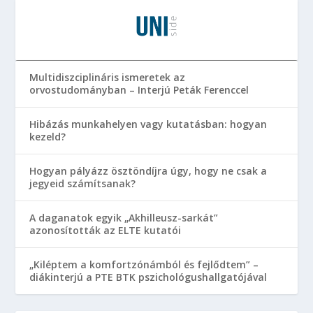
Multidiszciplináris ismeretek az
orvostudományban – Interjú Peták Ferenccel
Hibázás munkahelyen vagy kutatásban: hogyan
kezeld?
Hogyan pályázz ösztöndíjra úgy, hogy ne csak a
jegyeid számítsanak?
A daganatok egyik „Akhilleusz-sarkát”
azonosították az ELTE kutatói
„Kiléptem a komfortzónámból és fejlődtem” –
diákinterjú a PTE BTK pszichológushallgatójával