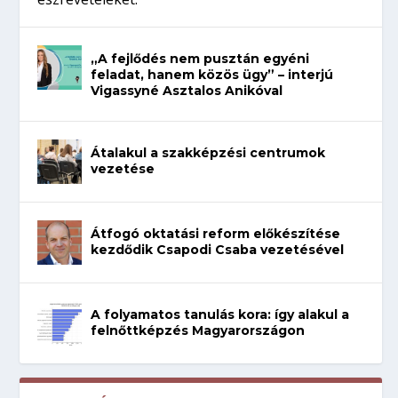
„A fejlődés nem pusztán egyéni
feladat, hanem közös ügy” – interjú
Vigassyné Asztalos Anikóval
Átalakul a szakképzési centrumok
vezetése
Átfogó oktatási reform előkészítése
kezdődik Csapodi Csaba vezetésével
A folyamatos tanulás kora: így alakul a
felnőttképzés Magyarországon