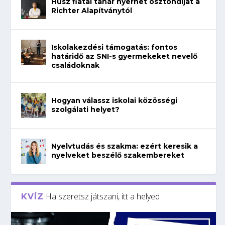
Húsz fiatal tanár nyerhet ösztöndíjat a
Richter Alapítványtól
Iskolakezdési támogatás: fontos
határidő az SNI-s gyermekeket nevelő
családoknak
Hogyan válassz iskolai közösségi
szolgálati helyet?
Nyelvtudás és szakma: ezért keresik a
nyelveket beszélő szakembereket
Ha szeretsz játszani, itt a helyed
KVÍZ