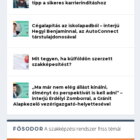
tipp a sikeres karrierindításhoz
Cégalapítás az iskolapadból – interjú
Hegyi Benjaminnal, az AutoConnect
társtulajdonosával
Mit tegyen, ha külföldön szerzett
szakképesítést?
„Ma már nem elég állást kínálni,
élményt és perspektívát is kell adni” –
interjú Erdélyi Zomborral, a Gránit
Alapkezelő vezérigazgató-helyettesével
A szakképzési rendszer friss témái
FŐSODOR