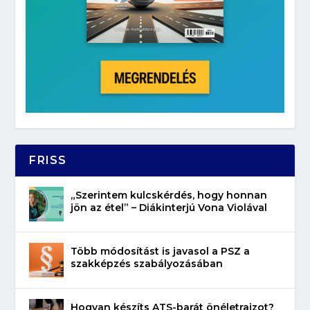
FRISS
„Szerintem kulcskérdés, hogy honnan
jön az étel” – Diákinterjú Vona Violával
Több módosítást is javasol a PSZ a
szakképzés szabályozásában
Hogyan készíts ATS-barát önéletrajzot?