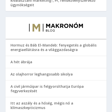
kiválasztani marketing-, Pr, rendezvényszervező
ügynökségeit
Hormuz és Báb El-Mandeb: fenyegetés a globális
energiaellátásra és a világgazdaságra
A hét ábrája
Az olajhorror leghangosabb sikolya
A civil járműipar is felgyorsíthatja Európa
fegyverkezését
Itt az aszály és a hőség, mégis nő a
klímaszkepticizmus