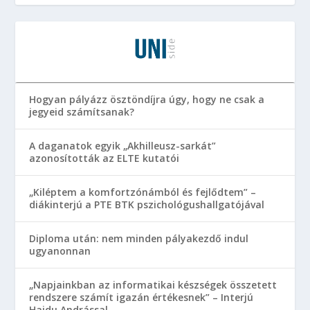
Hogyan pályázz ösztöndíjra úgy, hogy ne csak a
jegyeid számítsanak?
A daganatok egyik „Akhilleusz-sarkát”
azonosították az ELTE kutatói
„Kiléptem a komfortzónámból és fejlődtem” –
diákinterjú a PTE BTK pszichológushallgatójával
Diploma után: nem minden pályakezdő indul
ugyanonnan
„Napjainkban az informatikai készségek összetett
rendszere számít igazán értékesnek” – Interjú
Hajdu Andrással