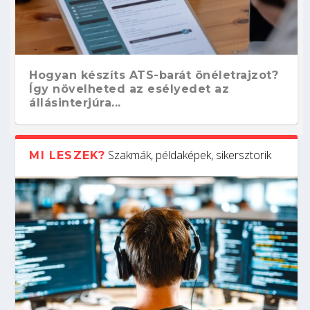
Hogyan készíts ATS-barát önéletrajzot?
Így növelheted az esélyedet az
állásinterjúra...
Szakmák, példaképek, sikersztorik
MI LESZEK?
Kitalálod, mire használják ezeket a
Nem sikerült az egyetemi felvételi?
Szoftverfejlesztő: verseny kódban –
Digitális detox – hogyan kapcsolódj ki