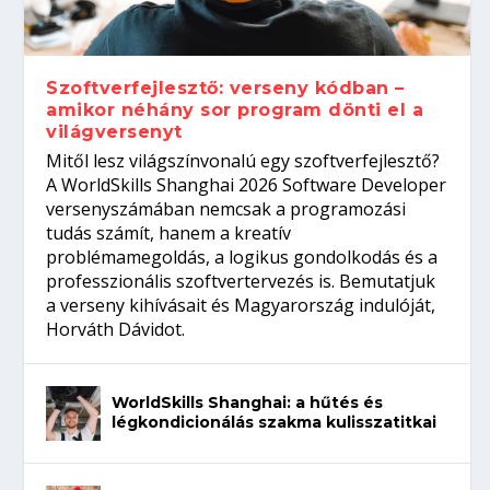
gépeket?
Tanulj szakmát!
amikor néhány sor program dönti el a
telefon nélkül?
világversenyt...
Szoftverfejlesztő: verseny kódban –
amikor néhány sor program dönti el a
világversenyt
Mitől lesz világszínvonalú egy szoftverfejlesztő?
A WorldSkills Shanghai 2026 Software Developer
versenyszámában nemcsak a programozási
tudás számít, hanem a kreatív
problémamegoldás, a logikus gondolkodás és a
professzionális szoftvertervezés is. Bemutatjuk
a verseny kihívásait és Magyarország indulóját,
Horváth Dávidot.
WorldSkills Shanghai: a hűtés és
légkondicionálás szakma kulisszatitkai