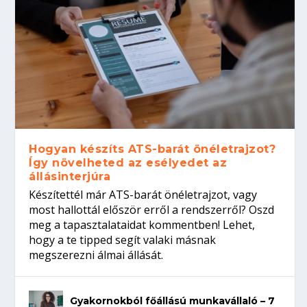
Hogyan készíts ATS-barát önéletrajzot?
Így növelheted az esélyedet az
állásinterjúra
Készítettél már ATS-barát önéletrajzot, vagy
most hallottál először erről a rendszerről? Oszd
meg a tapasztalataidat kommentben! Lehet,
hogy a te tipped segít valaki másnak
megszerezni álmai állását.
Gyakornokból főállású munkavállaló – 7