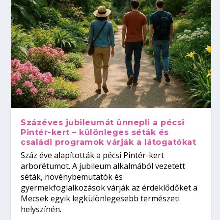
Százéves jubileumát ünnepli a pécsi
Pintér-kert – különleges séták és
családi programok várják a látogatókat
Száz éve alapították a pécsi Pintér-kert
arborétumot. A jubileum alkalmából vezetett
séták, növénybemutatók és
gyermekfoglalkozások várják az érdeklődőket a
Mecsek egyik legkülönlegesebb természeti
helyszínén.