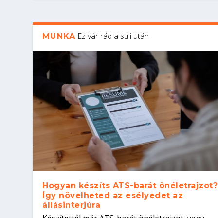
Ez vár rád a suli után
MUNKA
Hogyan készíts ATS-barát önéletrajzot?
Így növelheted az esélyedet az
állásinterjúra
Készítettél már ATS-barát önéletrajzot, vagy