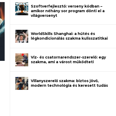
Szoftverfejlesztő: verseny kódban –
amikor néhány sor program dönti el a
világversenyt
WorldSkills Shanghai: a hűtés és
légkondicionálás szakma kulisszatitkai
Víz- és csatornarendszer-szerelő: egy
szakma, ami a várost működteti
rajzot? Így növelheted az esélyedet az
an – amikor néhány sor program dönti
Villanyszerelő szakma: biztos jövő,
modern technológia és keresett tudás
et a gépeket?
eli? Tanulj szakmát!