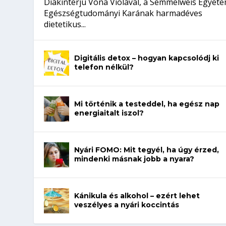
Diákinterjú Vona Violával, a Semmelweis Egyet
Egészségtudományi Karának harmadéves
dietetikus...
Digitális detox – hogyan kapcsolódj ki
telefon nélkül?
Mi történik a testeddel, ha egész nap
energiaitalt iszol?
Nyári FOMO: Mit tegyél, ha úgy érzed,
mindenki másnak jobb a nyara?
Kánikula és alkohol – ezért lehet
veszélyes a nyári koccintás