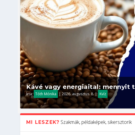
Kávé vagy energiaital: mennyit t
Írta:
Tóth Mónika
|
2026. augusztus. 8.
|
Kvíz
Szakmák, példaképek, sikersztorik
MI LESZEK?