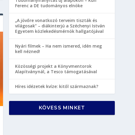
Tudományirányítás új alapokon – Kun
Ferenc a DE tudományos elnöke
„A jövőre vonatkozó terveim tiszták és
világosak” – diákinterjú a Széchenyi István
Egyetem közlekedésmérnök hallgatójával
Nyári filmek – Ha nem ismered, idén meg
kell nézned!
Közösségi projekt a Könyvmentorok
Alapítványnál, a Tesco támogatásával
Híres idézetek kvíze: kitől származnak?
KÖVESS MINKET