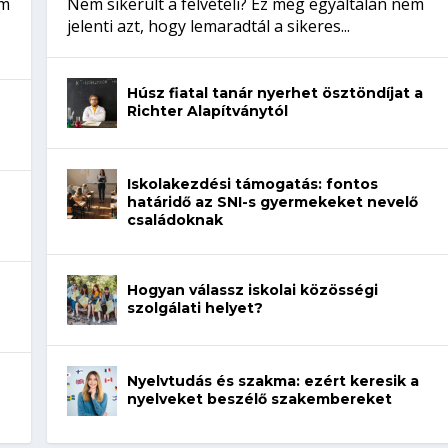
em
Nem sikerült a felvételi? Ez még egyáltalán nem
jelenti azt, hogy lemaradtál a sikeres...
Húsz fiatal tanár nyerhet ösztöndíjat a
Richter Alapítványtól
Iskolakezdési támogatás: fontos
határidő az SNI-s gyermekeket nevelő
családoknak
Hogyan válassz iskolai közösségi
szolgálati helyet?
Nyelvtudás és szakma: ezért keresik a
nyelveket beszélő szakembereket