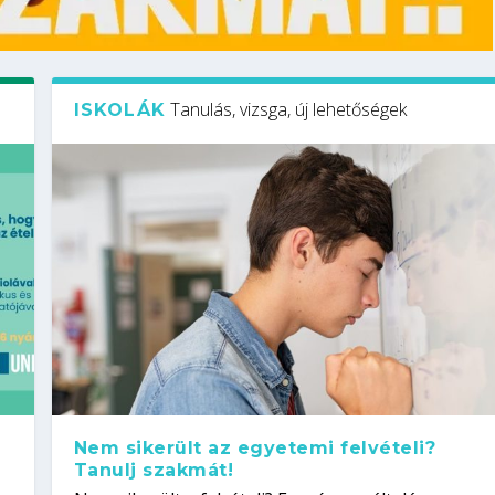
Tanulás, vizsga, új lehetőségek
ISKOLÁK
Nem sikerült az egyetemi felvételi?
Tanulj szakmát!