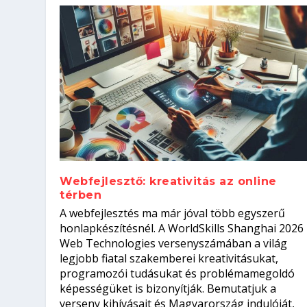
Webfejlesztő: kreativitás az online
térben
Hogyan készíts ATS-barát önélet
Szoftverfejlesztő: verseny kódb
A webfejlesztés ma már jóval több egyszerű
állásinterjúra...
Kitalálod, mire használják ezek
Nem sikerült az egyetemi felvét
el a világversenyt...
honlapkészítésnél. A WorldSkills Shanghai 2026
Web Technologies versenyszámában a világ
Írta:
Írta:
Írta:
Írta:
Oláh Erika
Tóth Mónika
Oláh Erika
Szakmát Szerzek
|
|
2026. augusztus. 5.
|
2026. augusztus. 4.
2026. augusztus. 4.
|
2026. augusztus. 3.
|
|
|
Munka
Iskolák
Kvíz
|
Mi leszek?
legjobb fiatal szakemberei kreativitásukat,
programozói tudásukat és problémamegoldó
képességüket is bizonyítják. Bemutatjuk a
verseny kihívásait és Magyarország indulóját,