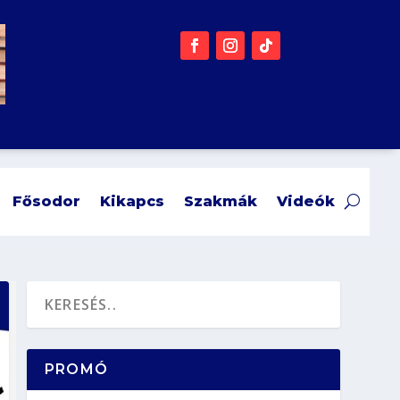
Fősodor
Kikapcs
Szakmák
Videók
PROMÓ