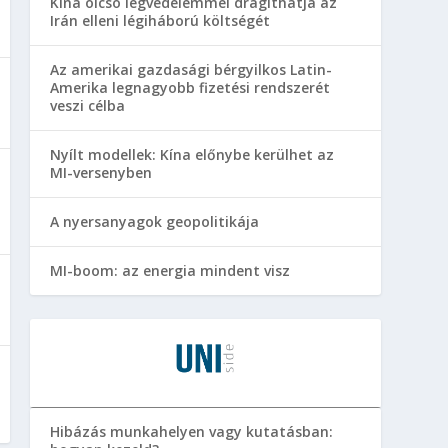
Kína olcsó légvédelemmel drágíthatja az
Irán elleni légiháború költségét
Az amerikai gazdasági bérgyilkos Latin-
Amerika legnagyobb fizetési rendszerét
veszi célba
Nyílt modellek: Kína előnybe kerülhet az
MI-versenyben
A nyersanyagok geopolitikája
MI-boom: az energia mindent visz
Hibázás munkahelyen vagy kutatásban: