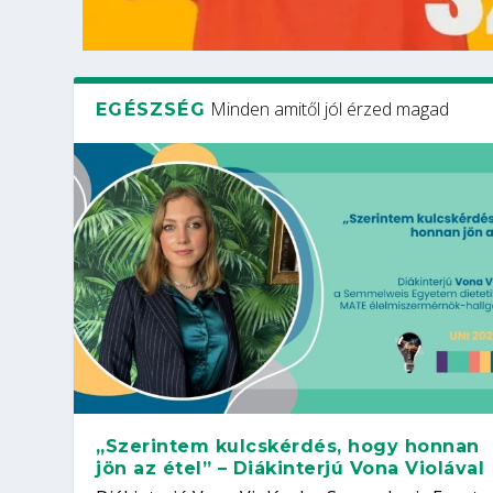
Minden amitől jól érzed magad
EGÉSZSÉG
„Szerintem kulcskérdés, hogy honnan
jön az étel” – Diákinterjú Vona Violával