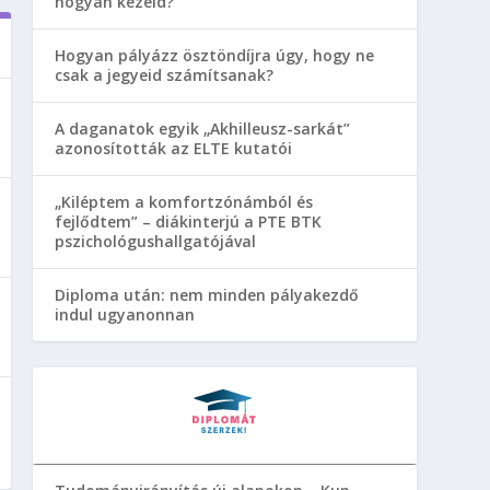
hogyan kezeld?
Hogyan pályázz ösztöndíjra úgy, hogy ne
csak a jegyeid számítsanak?
A daganatok egyik „Akhilleusz-sarkát”
azonosították az ELTE kutatói
„Kiléptem a komfortzónámból és
fejlődtem” – diákinterjú a PTE BTK
pszichológushallgatójával
Diploma után: nem minden pályakezdő
indul ugyanonnan