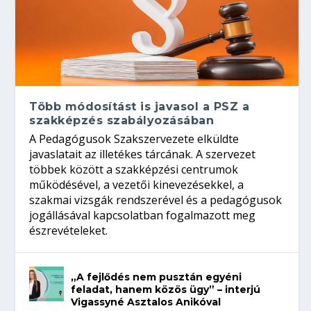
Több módosítást is javasol a PSZ a
szakképzés szabályozásában
A Pedagógusok Szakszervezete elküldte
javaslatait az illetékes tárcának. A szervezet
többek között a szakképzési centrumok
működésével, a vezetői kinevezésekkel, a
szakmai vizsgák rendszerével és a pedagógusok
jogállásával kapcsolatban fogalmazott meg
észrevételeket.
„A fejlődés nem pusztán egyéni
feladat, hanem közös ügy” – interjú
Vigassyné Asztalos Anikóval