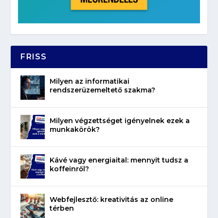
FRISS
Milyen az informatikai
rendszerüzemeltető szakma?
Milyen végzettséget igényelnek ezek a
munkakörök?
Kávé vagy energiaital: mennyit tudsz a
koffeinről?
Webfejlesztő: kreativitás az online
térben