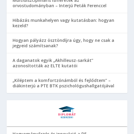
Multidiszciplináris ismeretek az
orvostudományban – Interjú Peták Ferenccel
Hibázás munkahelyen vagy kutatásban: hogyan
kezeld?
Hogyan pályázz ösztöndíjra úgy, hogy ne csak a
jegyeid számítsanak?
A daganatok egyik „Akhilleusz-sarkát”
azonosították az ELTE kutatói
„Kiléptem a komfortzónámból és fejlődtem” –
diákinterjú a PTE BTK pszichológushallgatójával
Hagyományőrzés és innováció a DE