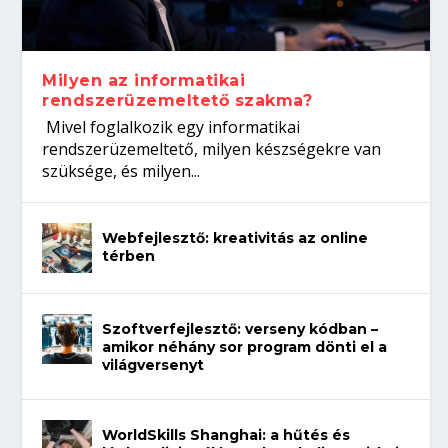
koffeinről?
Így növelheted az esélyedet az
gépeket?
Tanulj szakmát!
állásinterjúra...
Milyen az informatikai
rendszerüzemeltető szakma?
Mivel foglalkozik egy informatikai
rendszerüzemeltető, milyen készségekre van
szüksége, és milyen...
Webfejlesztő: kreativitás az online
térben
Szoftverfejlesztő: verseny kódban –
amikor néhány sor program dönti el a
világversenyt
WorldSkills Shanghai: a hűtés és