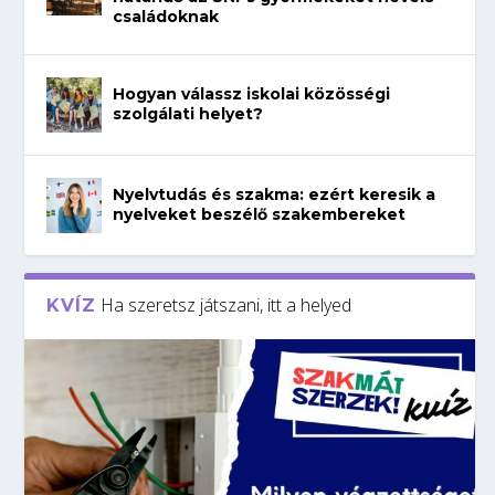
családoknak
Hogyan válassz iskolai közösségi
szolgálati helyet?
Nyelvtudás és szakma: ezért keresik a
nyelveket beszélő szakembereket
Ha szeretsz játszani, itt a helyed
KVÍZ