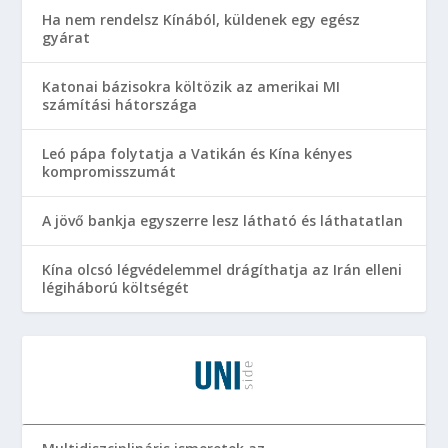
Ha nem rendelsz Kínából, küldenek egy egész
gyárat
Katonai bázisokra költözik az amerikai MI
számítási hátországa
Leó pápa folytatja a Vatikán és Kína kényes
kompromisszumát
A jövő bankja egyszerre lesz látható és láthatatlan
Kína olcsó légvédelemmel drágíthatja az Irán elleni
légiháború költségét