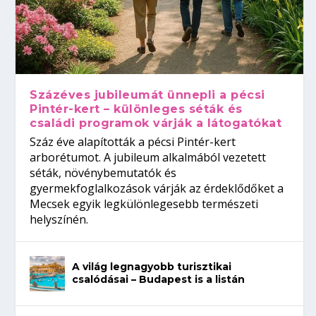
Százéves jubileumát ünnepli a pécsi
Pintér-kert – különleges séták és
családi programok várják a látogatókat
Száz éve alapították a pécsi Pintér-kert
arborétumot. A jubileum alkalmából vezetett
séták, növénybemutatók és
gyermekfoglalkozások várják az érdeklődőket a
Mecsek egyik legkülönlegesebb természeti
helyszínén.
A világ legnagyobb turisztikai
csalódásai – Budapest is a listán