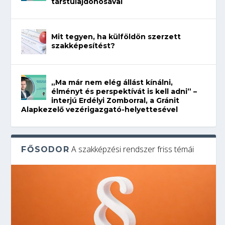
társtulajdonosával
Mit tegyen, ha külföldön szerzett
szakképesítést?
„Ma már nem elég állást kínálni,
élményt és perspektívát is kell adni” –
interjú Erdélyi Zomborral, a Gránit
Alapkezelő vezérigazgató-helyettesével
A szakképzési rendszer friss témái
FŐSODOR