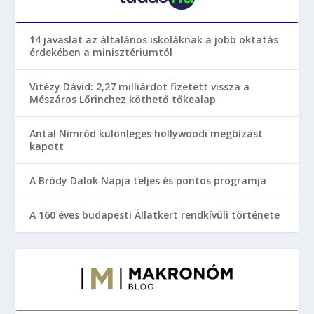
14 javaslat az általános iskoláknak a jobb oktatás
érdekében a minisztériumtól
Vitézy Dávid: 2,27 milliárdot fizetett vissza a
Mészáros Lőrinchez köthető tőkealap
Antal Nimród különleges hollywoodi megbízást
kapott
A Bródy Dalok Napja teljes és pontos programja
A 160 éves budapesti Állatkert rendkívüli története