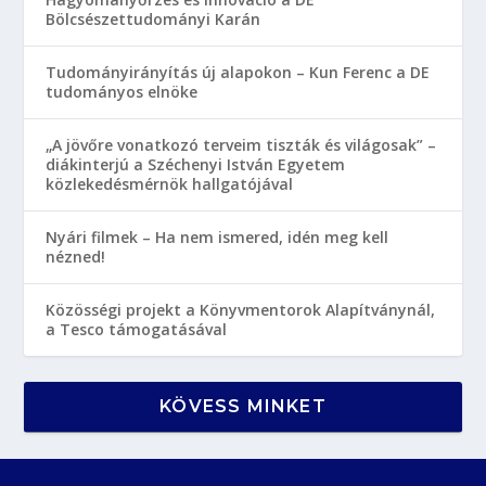
Bölcsészettudományi Karán
Tudományirányítás új alapokon – Kun Ferenc a DE
tudományos elnöke
„A jövőre vonatkozó terveim tiszták és világosak” –
diákinterjú a Széchenyi István Egyetem
közlekedésmérnök hallgatójával
Nyári filmek – Ha nem ismered, idén meg kell
nézned!
Közösségi projekt a Könyvmentorok Alapítványnál,
a Tesco támogatásával
KÖVESS MINKET