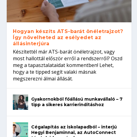
Hogyan készíts ATS-barát önéletrajzot?
Így növelheted az esélyedet az
állásinterjúra
Készítettél már ATS-barát önéletrajzot, vagy
most hallottál először erről a rendszerről? Oszd
meg a tapasztalataidat kommentben! Lehet,
hogy a te tipped segít valaki másnak
megszerezni álmai állását.
Gyakornokból főállású munkavállaló – 7
tipp a sikeres karrierindításhoz
Cégalapítás az iskolapadból – interjú
Hegyi Benjaminnal, az AutoConnect