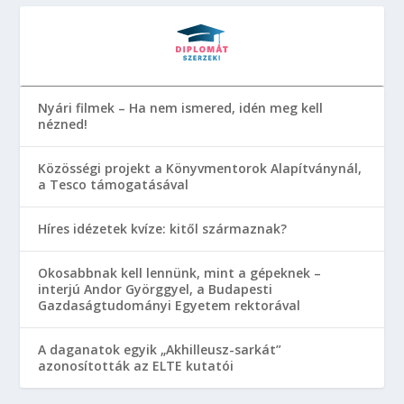
Nyári filmek – Ha nem ismered, idén meg kell
nézned!
Közösségi projekt a Könyvmentorok Alapítványnál,
a Tesco támogatásával
Híres idézetek kvíze: kitől származnak?
Okosabbnak kell lennünk, mint a gépeknek –
interjú Andor Györggyel, a Budapesti
Gazdaságtudományi Egyetem rektorával
A daganatok egyik „Akhilleusz-sarkát”
azonosították az ELTE kutatói