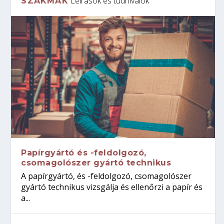
Leírások és tudnivalók
SZAKMÁK
Papírgyártó és -feldolgozó,
csomagolószer gyártó technikus
A papírgyártó, és -feldolgozó, csomagolószer
gyártó technikus vizsgálja és ellenőrzi a papír és
a...