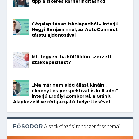
tipp a sikeres karrierindításhoz
Cégalapítás az iskolapadból – interjú
Hegyi Benjaminnal, az AutoConnect
társtulajdonosával
Mit tegyen, ha külföldön szerzett
szakképesítést?
„Ma már nem elég állást kínálni,
élményt és perspektívát is kell adni” –
interjú Erdélyi Zomborral, a Gránit
Alapkezelő vezérigazgató-helyettesével
A szakképzési rendszer friss témái
FŐSODOR