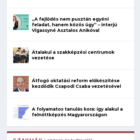
„A fejlődés nem pusztán egyéni
feladat, hanem közös ügy” – interjú
Vigassyné Asztalos Anikóval
Átalakul a szakképzési centrumok
vezetése
Átfogó oktatási reform előkészítése
kezdődik Csapodi Csaba vezetésével
A folyamatos tanulás kora: így alakul a
felnőttképzés Magyarországon