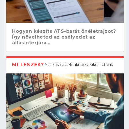
Hogyan készíts ATS-barát önéletrajzot?
Így növelheted az esélyedet az
állásinterjúra...
Szakmák, példaképek, sikersztorik
MI LESZEK?
Kitalálod, mire használják ezeket a
Nem sikerült az egyetemi felvételi?
Szoftverfejlesztő: verseny kódban –
Digitális detox – hogyan kapcsolódj ki