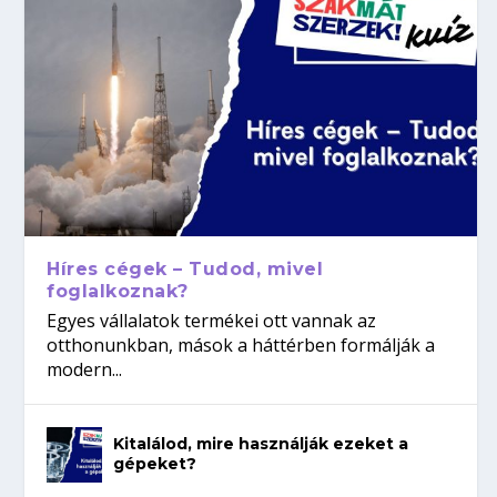
Híres cégek – Tudod, mivel
foglalkoznak?
Egyes vállalatok termékei ott vannak az
otthonunkban, mások a háttérben formálják a
modern...
Kitalálod, mire használják ezeket a
gépeket?