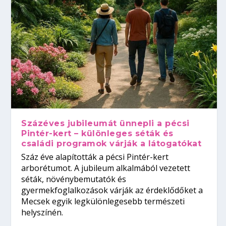
Százéves jubileumát ünnepli a pécsi
Pintér-kert – különleges séták és
családi programok várják a látogatókat
Száz éve alapították a pécsi Pintér-kert
arborétumot. A jubileum alkalmából vezetett
séták, növénybemutatók és
gyermekfoglalkozások várják az érdeklődőket a
Mecsek egyik legkülönlegesebb természeti
helyszínén.