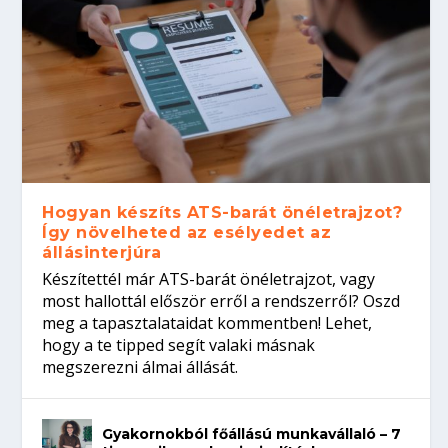
Hogyan készíts ATS-barát önéletrajzot?
Így növelheted az esélyedet az
állásinterjúra
Készítettél már ATS-barát önéletrajzot, vagy
most hallottál először erről a rendszerről? Oszd
meg a tapasztalataidat kommentben! Lehet,
hogy a te tipped segít valaki másnak
megszerezni álmai állását.
Gyakornokból főállású munkavállaló – 7