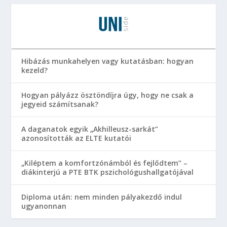
Hibázás munkahelyen vagy kutatásban: hogyan
kezeld?
Hogyan pályázz ösztöndíjra úgy, hogy ne csak a
jegyeid számítsanak?
A daganatok egyik „Akhilleusz-sarkát”
azonosították az ELTE kutatói
„Kiléptem a komfortzónámból és fejlődtem” –
diákinterjú a PTE BTK pszichológushallgatójával
Diploma után: nem minden pályakezdő indul
ugyanonnan