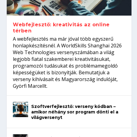
gépeket?
Tanulj szakmát!
amikor néhány sor program dönti el a
telefon nélkül?
világversenyt...
Webfejlesztő: kreativitás az online
térben
A webfejlesztés ma már jóval több egyszerű
honlapkészítésnél. A WorldSkills Shanghai 2026
Web Technologies versenyszámában a világ
legjobb fiatal szakemberei kreativitásukat,
programozói tudásukat és problémamegoldó
képességüket is bizonyítják. Bemutatjuk a
verseny kihívásait és Magyarország indulóját,
Györfi Marcellt.
Szoftverfejlesztő: verseny kódban –
amikor néhány sor program dönti el a
világversenyt