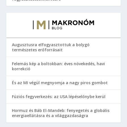
Augusztusra elfogyasztottuk a bolygó
természetes erőforrásait
Felemás kép a boltokban: éves növekedés, havi
korrekció
És az MI végül megnyomja a nagy piros gombot
Fúziós fegyverkezés: az USA lépéselőnybe kerül
Hormuz és Báb El-Mandeb: fenyegetés a globális
energiaellátásra és a világgazdaságra