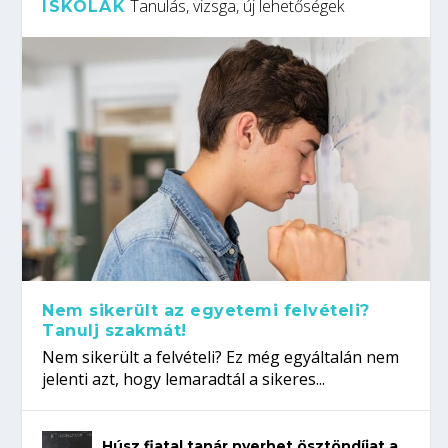
Tanulás, vizsga, új lehetőségek
ISKOLÁK
Nem sikerült az egyetemi felvételi?
Tanulj szakmát!
Nem sikerült a felvételi? Ez még egyáltalán nem
jelenti azt, hogy lemaradtál a sikeres...
Húsz fiatal tanár nyerhet ösztöndíjat a