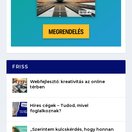
FRISS
Webfejlesztő: kreativitás az online
térben
Híres cégek – Tudod, mivel
foglalkoznak?
„Szerintem kulcskérdés, hogy honnan