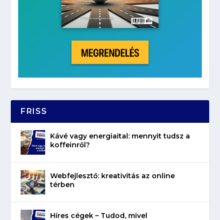
FRISS
Kávé vagy energiaital: mennyit tudsz a
koffeinről?
Webfejlesztő: kreativitás az online
térben
Híres cégek – Tudod, mivel