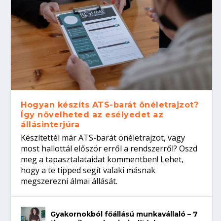
Hogyan készíts ATS-barát önéletrajzot?
Így növelheted az esélyedet az
állásinterjúra
Készítettél már ATS-barát önéletrajzot, vagy
most hallottál először erről a rendszerről? Oszd
meg a tapasztalataidat kommentben! Lehet,
hogy a te tipped segít valaki másnak
megszerezni álmai állását.
Gyakornokból főállású munkavállaló – 7