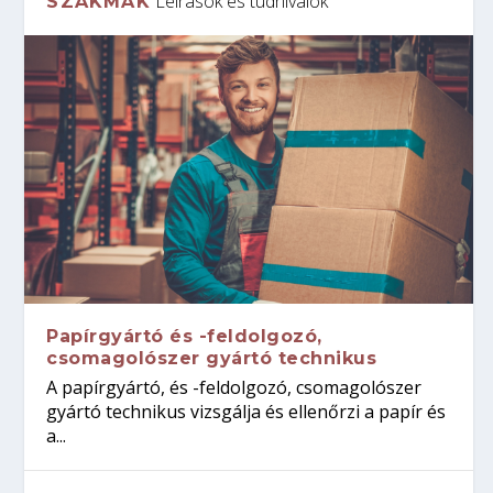
Leírások és tudnivalók
SZAKMÁK
Papírgyártó és -feldolgozó,
csomagolószer gyártó technikus
A papírgyártó, és -feldolgozó, csomagolószer
gyártó technikus vizsgálja és ellenőrzi a papír és
a...