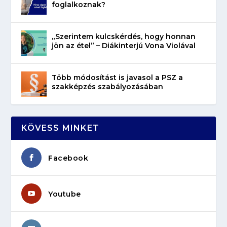
foglalkoznak?
„Szerintem kulcskérdés, hogy honnan
jön az étel” – Diákinterjú Vona Violával
Több módosítást is javasol a PSZ a
szakképzés szabályozásában
KÖVESS MINKET
Facebook
Youtube