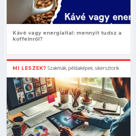
Kávé vagy energiaital: mennyit tudsz a
koffeinről?
Szakmák, példaképek, sikersztorik
MI LESZEK?
Hogyan készíts ATS-barát önéletrajzot?
Kitalálod, mire használják ezeket a
Nem sikerült az egyetemi felvételi?
Szoftverfejlesztő: verseny kódban –