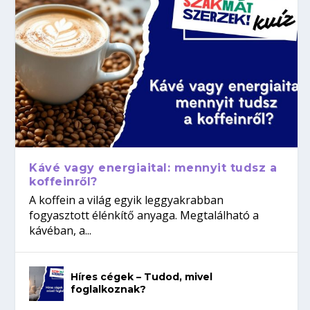
Kávé vagy energiaital: mennyit tudsz a
koffeinről?
A koffein a világ egyik leggyakrabban
fogyasztott élénkítő anyaga. Megtalálható a
kávéban, a...
Híres cégek – Tudod, mivel
foglalkoznak?