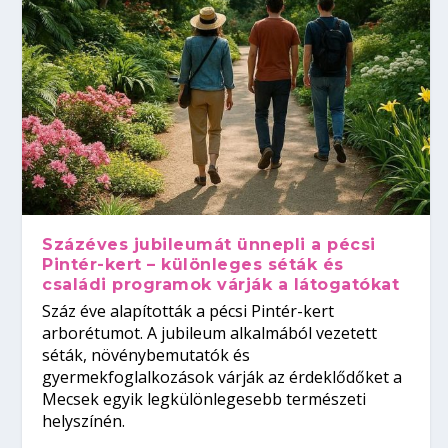
Százéves jubileumát ünnepli a pécsi
Pintér-kert – különleges séták és
családi programok várják a látogatókat
Száz éve alapították a pécsi Pintér-kert
arborétumot. A jubileum alkalmából vezetett
séták, növénybemutatók és
gyermekfoglalkozások várják az érdeklődőket a
Mecsek egyik legkülönlegesebb természeti
helyszínén.