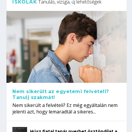
Tanulás, vizsga, új lehetőségek
ISKOLÁK
Nem sikerült az egyetemi felvételi?
Tanulj szakmát!
Nem sikerült a felvételi? Ez még egyáltalán nem
jelenti azt, hogy lemaradtál a sikeres...
Húsz fiatal tanár nyerhet ösztöndíjat a