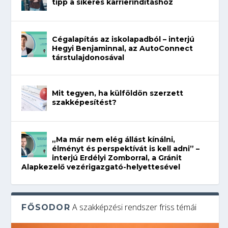
tipp a sikeres karrierindításhoz
Cégalapítás az iskolapadból – interjú
Hegyi Benjaminnal, az AutoConnect
társtulajdonosával
Mit tegyen, ha külföldön szerzett
szakképesítést?
„Ma már nem elég állást kínálni,
élményt és perspektívát is kell adni” –
interjú Erdélyi Zomborral, a Gránit
Alapkezelő vezérigazgató-helyettesével
A szakképzési rendszer friss témái
FŐSODOR