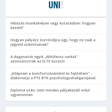
Hibázás munkahelyen vagy kutatásban: hogyan
kezeld?
Hogyan pályázz ösztöndíjra úgy, hogy ne csak a
jegyeid számítsanak?
A daganatok egyik „Akhilleusz-sarkát”
azonosították az ELTE kutatói
„Kiléptem a komfortzónámból és fejlődtem” –
diákinterjú a PTE BTK pszichológushallgatójával
Diploma után: nem minden pályakezdő indul
ugyanonnan