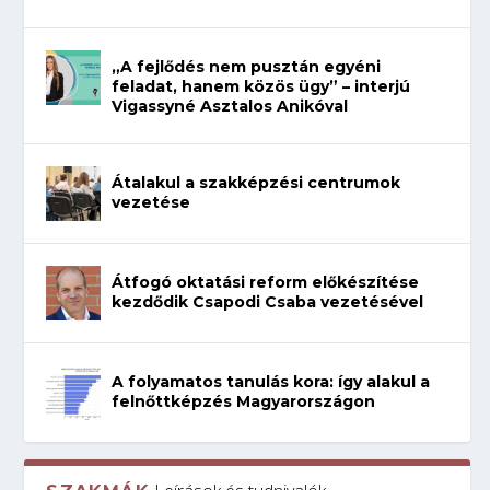
„A fejlődés nem pusztán egyéni
feladat, hanem közös ügy” – interjú
Vigassyné Asztalos Anikóval
Átalakul a szakképzési centrumok
vezetése
Átfogó oktatási reform előkészítése
kezdődik Csapodi Csaba vezetésével
A folyamatos tanulás kora: így alakul a
felnőttképzés Magyarországon