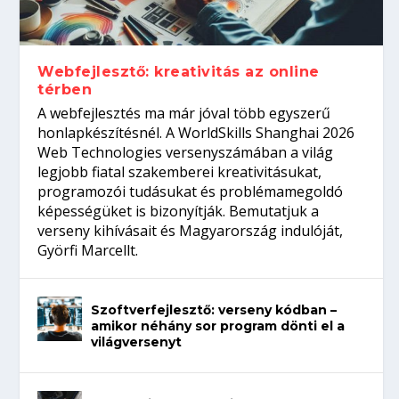
Így növelheted az esélyedet az
gépeket?
Tanulj szakmát!
amikor néhány sor program dönti el a
állásinterjúra...
világversenyt...
Webfejlesztő: kreativitás az online
térben
A webfejlesztés ma már jóval több egyszerű
honlapkészítésnél. A WorldSkills Shanghai 2026
Web Technologies versenyszámában a világ
legjobb fiatal szakemberei kreativitásukat,
programozói tudásukat és problémamegoldó
képességüket is bizonyítják. Bemutatjuk a
verseny kihívásait és Magyarország indulóját,
Györfi Marcellt.
Szoftverfejlesztő: verseny kódban –
amikor néhány sor program dönti el a
világversenyt