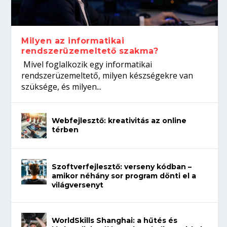
koffeinről?
Így növelheted az esélyedet az
gépeket?
Tanulj szakmát!
állásinterjúra...
Milyen az informatikai
rendszerüzemeltető szakma?
Mivel foglalkozik egy informatikai
rendszerüzemeltető, milyen készségekre van
szüksége, és milyen...
Webfejlesztő: kreativitás az online
térben
Szoftverfejlesztő: verseny kódban –
amikor néhány sor program dönti el a
világversenyt
WorldSkills Shanghai: a hűtés és