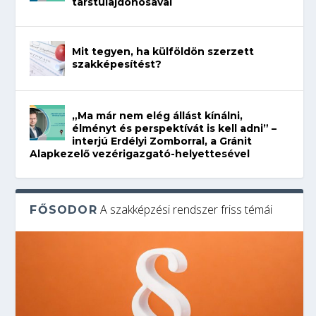
társtulajdonosával
Mit tegyen, ha külföldön szerzett
szakképesítést?
„Ma már nem elég állást kínálni,
élményt és perspektívát is kell adni” –
interjú Erdélyi Zomborral, a Gránit
Alapkezelő vezérigazgató-helyettesével
A szakképzési rendszer friss témái
FŐSODOR