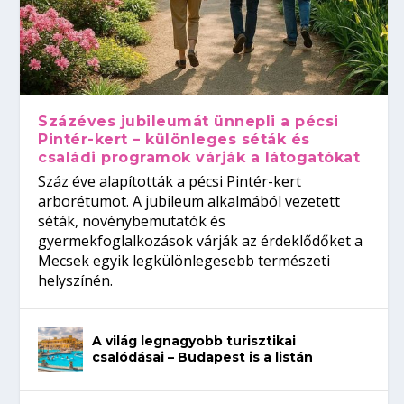
Százéves jubileumát ünnepli a pécsi
Pintér-kert – különleges séták és
családi programok várják a látogatókat
Száz éve alapították a pécsi Pintér-kert
arborétumot. A jubileum alkalmából vezetett
séták, növénybemutatók és
gyermekfoglalkozások várják az érdeklődőket a
Mecsek egyik legkülönlegesebb természeti
helyszínén.
A világ legnagyobb turisztikai
csalódásai – Budapest is a listán