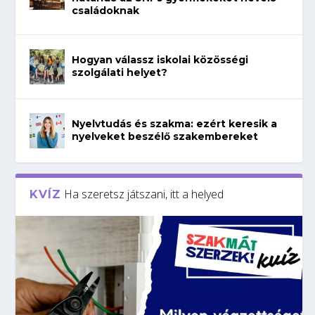
családoknak
Hogyan válassz iskolai közösségi
szolgálati helyet?
Nyelvtudás és szakma: ezért keresik a
nyelveket beszélő szakembereket
Ha szeretsz játszani, itt a helyed
KVÍZ