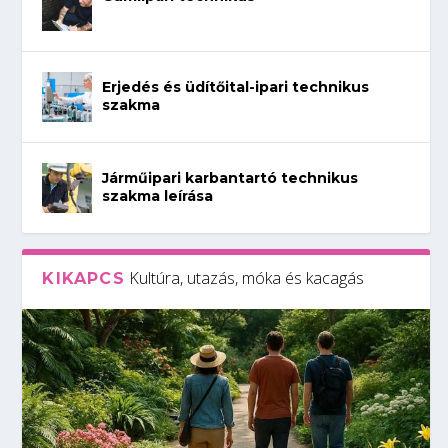
Erjedés és üdítőital-ipari technikus
szakma
Járműipari karbantartó technikus
szakma leírása
Kultúra, utazás, móka és kacagás
KIKAPCS