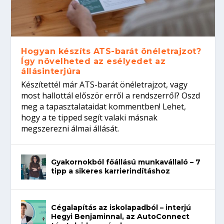
Hogyan készíts ATS-barát önéletrajzot?
Így növelheted az esélyedet az
állásinterjúra
Készítettél már ATS-barát önéletrajzot, vagy
most hallottál először erről a rendszerről? Oszd
meg a tapasztalataidat kommentben! Lehet,
hogy a te tipped segít valaki másnak
megszerezni álmai állását.
Gyakornokból főállású munkavállaló – 7
tipp a sikeres karrierindításhoz
Cégalapítás az iskolapadból – interjú
Hegyi Benjaminnal, az AutoConnect