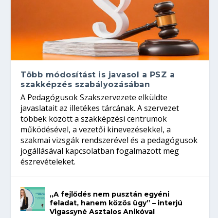
Több módosítást is javasol a PSZ a
szakképzés szabályozásában
A Pedagógusok Szakszervezete elküldte
javaslatait az illetékes tárcának. A szervezet
többek között a szakképzési centrumok
működésével, a vezetői kinevezésekkel, a
szakmai vizsgák rendszerével és a pedagógusok
jogállásával kapcsolatban fogalmazott meg
észrevételeket.
„A fejlődés nem pusztán egyéni
feladat, hanem közös ügy” – interjú
Vigassyné Asztalos Anikóval