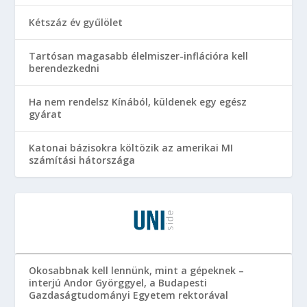
Kétszáz év gyűlölet
Tartósan magasabb élelmiszer-inflációra kell
berendezkedni
Ha nem rendelsz Kínából, küldenek egy egész
gyárat
Katonai bázisokra költözik az amerikai MI
számítási hátországa
Okosabbnak kell lennünk, mint a gépeknek –
interjú Andor Györggyel, a Budapesti
Gazdaságtudományi Egyetem rektorával