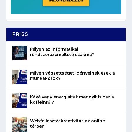
FRISS
Milyen az informatikai
rendszerüzemeltető szakma?
Milyen végzettséget igényelnek ezek a
munkakörök?
Kávé vagy energiaital: mennyit tudsz a
koffeinről?
Webfejlesztő: kreativitás az online
térben