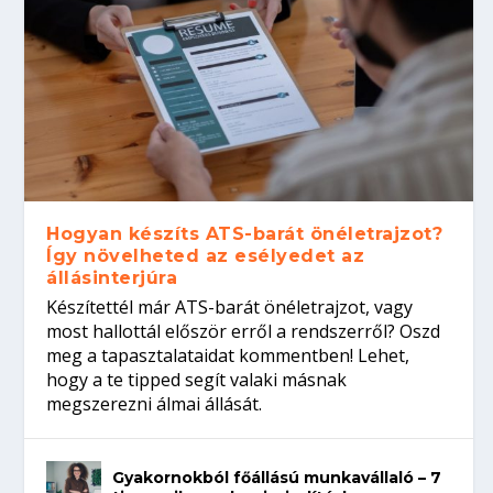
Hogyan készíts ATS-barát önéletrajzot?
Így növelheted az esélyedet az
állásinterjúra
Készítettél már ATS-barát önéletrajzot, vagy
most hallottál először erről a rendszerről? Oszd
meg a tapasztalataidat kommentben! Lehet,
hogy a te tipped segít valaki másnak
megszerezni álmai állását.
Gyakornokból főállású munkavállaló – 7