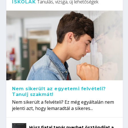
Tanulás, vizsga, új lehetőségek
ISKOLÁK
Nem sikerült az egyetemi felvételi?
Tanulj szakmát!
Nem sikerült a felvételi? Ez még egyáltalán nem
jelenti azt, hogy lemaradtál a sikeres...
Húsz fiatal tanár nyerhet ösztöndíjat a