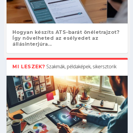
Hogyan készíts ATS-barát önéletrajzot?
Így növelheted az esélyedet az
állásinterjúra...
Szakmák, példaképek, sikersztorik
MI LESZEK?
Kitalálod, mire használják ezeket a
Nem sikerült az egyetemi felvételi?
Szoftverfejlesztő: verseny kódban –
Digitális detox – hogyan kapcsolódj ki