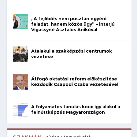
„A fejlődés nem pusztán egyéni
feladat, hanem közös ügy” – interjú
Vigassyné Asztalos Anikóval
Átalakul a szakképzési centrumok
vezetése
Átfogó oktatási reform előkészítése
kezdődik Csapodi Csaba vezetésével
A folyamatos tanulás kora: így alakul a
felnőttképzés Magyarországon