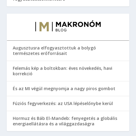
Augusztusra elfogyasztottuk a bolygó
természetes erőforrásait
Felemás kép a boltokban: éves növekedés, havi
korrekció
És az MI végül megnyomja a nagy piros gombot
Fúziós fegyverkezés: az USA lépéselőnybe kerül
Hormuz és Báb El-Mandeb: fenyegetés a globális
energiaellátásra és a világgazdaságra