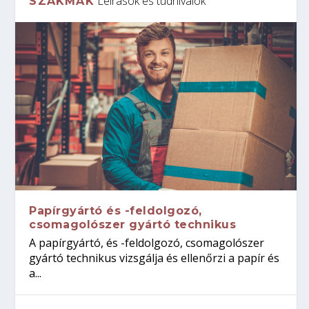
Leírások és tudnivalók
SZAKMÁK
Papírgyártó és -feldolgozó,
csomagolószer gyártó technikus
A papírgyártó, és -feldolgozó, csomagolószer
gyártó technikus vizsgálja és ellenőrzi a papír és
a...