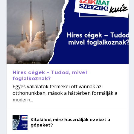
Híres cégek – Tudod, mivel
foglalkoznak?
Egyes vállalatok termékei ott vannak az
otthonunkban, mások a háttérben formálják a
modern...
Kitalálod, mire használják ezeket a
gépeket?