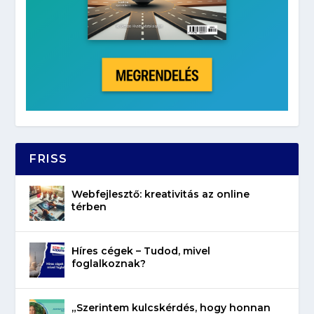
FRISS
Webfejlesztő: kreativitás az online
térben
Híres cégek – Tudod, mivel
foglalkoznak?
„Szerintem kulcskérdés, hogy honnan