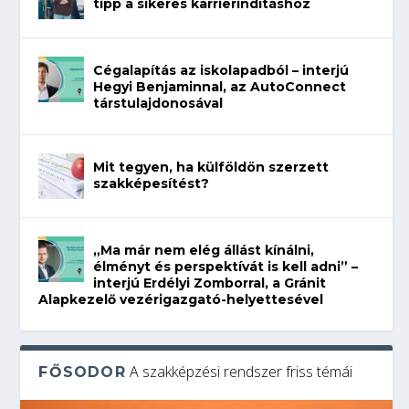
tipp a sikeres karrierindításhoz
Cégalapítás az iskolapadból – interjú
Hegyi Benjaminnal, az AutoConnect
társtulajdonosával
Mit tegyen, ha külföldön szerzett
szakképesítést?
„Ma már nem elég állást kínálni,
élményt és perspektívát is kell adni” –
interjú Erdélyi Zomborral, a Gránit
Alapkezelő vezérigazgató-helyettesével
A szakképzési rendszer friss témái
FŐSODOR