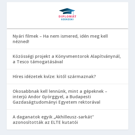
Nyári filmek – Ha nem ismered, idén meg kell
nézned!
Közösségi projekt a Könyvmentorok Alapítványnál,
a Tesco támogatásával
Híres idézetek kvíze: kitől származnak?
Okosabbnak kell lennünk, mint a gépeknek –
interjú Andor Györggyel, a Budapesti
Gazdaságtudományi Egyetem rektorával
A daganatok egyik „Akhilleusz-sarkát”
azonosították az ELTE kutatói