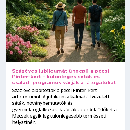
Százéves jubileumát ünnepli a pécsi
Pintér-kert – különleges séták és
családi programok várják a látogatókat
Száz éve alapították a pécsi Pintér-kert
arborétumot. A jubileum alkalmából vezetett
séták, növénybemutatók és
gyermekfoglalkozások várják az érdeklődőket a
Mecsek egyik legkülönlegesebb természeti
helyszínén.