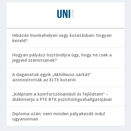
Hibázás munkahelyen vagy kutatásban: hogyan
kezeld?
Hogyan pályázz ösztöndíjra úgy, hogy ne csak a
jegyeid számítsanak?
A daganatok egyik „Akhilleusz-sarkát”
azonosították az ELTE kutatói
„Kiléptem a komfortzónámból és fejlődtem” –
diákinterjú a PTE BTK pszichológushallgatójával
Diploma után: nem minden pályakezdő indul
ugyanonnan