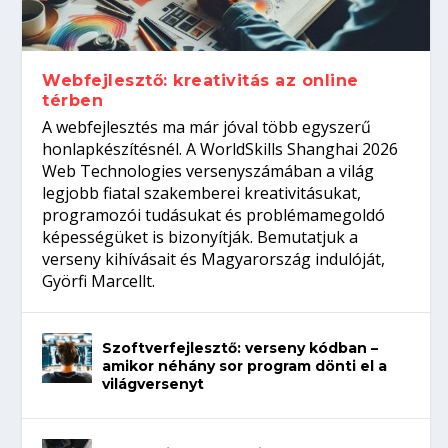
gépeket?
Tanulj szakmát!
amikor néhány sor program dönti el a
telefon nélkül?
világversenyt...
Webfejlesztő: kreativitás az online
térben
A webfejlesztés ma már jóval több egyszerű
honlapkészítésnél. A WorldSkills Shanghai 2026
Web Technologies versenyszámában a világ
legjobb fiatal szakemberei kreativitásukat,
programozói tudásukat és problémamegoldó
képességüket is bizonyítják. Bemutatjuk a
verseny kihívásait és Magyarország indulóját,
Györfi Marcellt.
Szoftverfejlesztő: verseny kódban –
amikor néhány sor program dönti el a
világversenyt