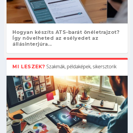
Hogyan készíts ATS-barát önéletrajzot?
Így növelheted az esélyedet az
állásinterjúra...
Szakmák, példaképek, sikersztorik
MI LESZEK?
Kitalálod, mire használják ezeket a
Nem sikerült az egyetemi felvételi?
Szoftverfejlesztő: verseny kódban –
Digitális detox – hogyan kapcsolódj ki