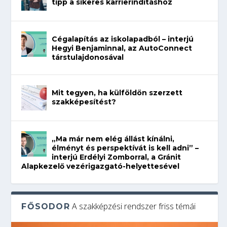
tipp a sikeres karrierindításhoz
Cégalapítás az iskolapadból – interjú
Hegyi Benjaminnal, az AutoConnect
társtulajdonosával
Mit tegyen, ha külföldön szerzett
szakképesítést?
„Ma már nem elég állást kínálni,
élményt és perspektívát is kell adni” –
interjú Erdélyi Zomborral, a Gránit
Alapkezelő vezérigazgató-helyettesével
A szakképzési rendszer friss témái
FŐSODOR