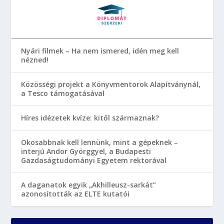
Nyári filmek – Ha nem ismered, idén meg kell
nézned!
Közösségi projekt a Könyvmentorok Alapítványnál,
a Tesco támogatásával
Híres idézetek kvíze: kitől származnak?
Okosabbnak kell lennünk, mint a gépeknek –
interjú Andor Györggyel, a Budapesti
Gazdaságtudományi Egyetem rektorával
A daganatok egyik „Akhilleusz-sarkát”
azonosították az ELTE kutatói