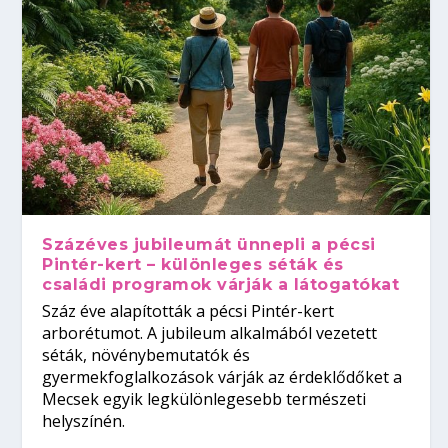
Százéves jubileumát ünnepli a pécsi
Pintér-kert – különleges séták és
családi programok várják a látogatókat
Száz éve alapították a pécsi Pintér-kert
arborétumot. A jubileum alkalmából vezetett
séták, növénybemutatók és
gyermekfoglalkozások várják az érdeklődőket a
Mecsek egyik legkülönlegesebb természeti
helyszínén.