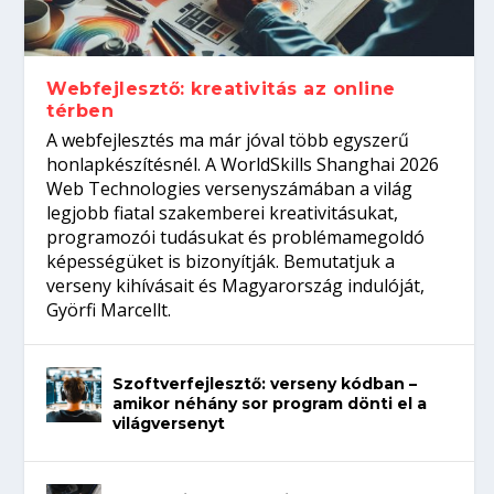
gépeket?
Tanulj szakmát!
amikor néhány sor program dönti el a
telefon nélkül?
világversenyt...
Webfejlesztő: kreativitás az online
térben
A webfejlesztés ma már jóval több egyszerű
honlapkészítésnél. A WorldSkills Shanghai 2026
Web Technologies versenyszámában a világ
legjobb fiatal szakemberei kreativitásukat,
programozói tudásukat és problémamegoldó
képességüket is bizonyítják. Bemutatjuk a
verseny kihívásait és Magyarország indulóját,
Györfi Marcellt.
Szoftverfejlesztő: verseny kódban –
amikor néhány sor program dönti el a
világversenyt