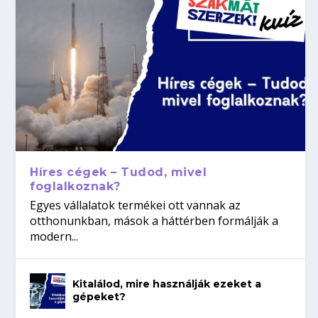
Híres cégek – Tudod, mivel
foglalkoznak?
Egyes vállalatok termékei ott vannak az
otthonunkban, mások a háttérben formálják a
modern...
Kitalálod, mire használják ezeket a
gépeket?