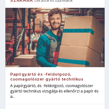
Leírások és tudnivalók
SZAKMÁK
Papírgyártó és -feldolgozó,
csomagolószer gyártó technikus
A papírgyártó, és -feldolgozó, csomagolószer
gyártó technikus vizsgálja és ellenőrzi a papír és
a...