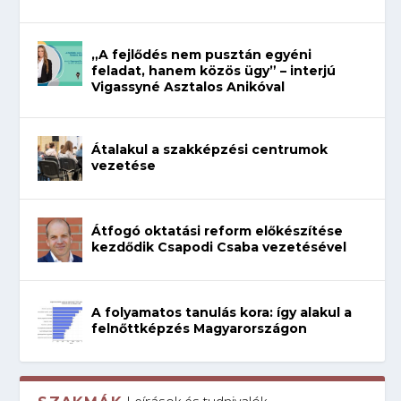
„A fejlődés nem pusztán egyéni
feladat, hanem közös ügy” – interjú
Vigassyné Asztalos Anikóval
Átalakul a szakképzési centrumok
vezetése
Átfogó oktatási reform előkészítése
kezdődik Csapodi Csaba vezetésével
A folyamatos tanulás kora: így alakul a
felnőttképzés Magyarországon