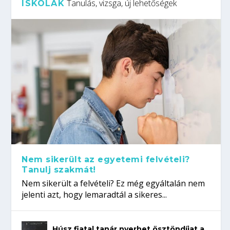
Tanulás, vizsga, új lehetőségek
ISKOLÁK
Nem sikerült az egyetemi felvételi?
Tanulj szakmát!
Nem sikerült a felvételi? Ez még egyáltalán nem
jelenti azt, hogy lemaradtál a sikeres...
Húsz fiatal tanár nyerhet ösztöndíjat a