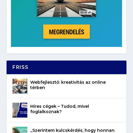
FRISS
Webfejlesztő: kreativitás az online
térben
Híres cégek – Tudod, mivel
foglalkoznak?
„Szerintem kulcskérdés, hogy honnan