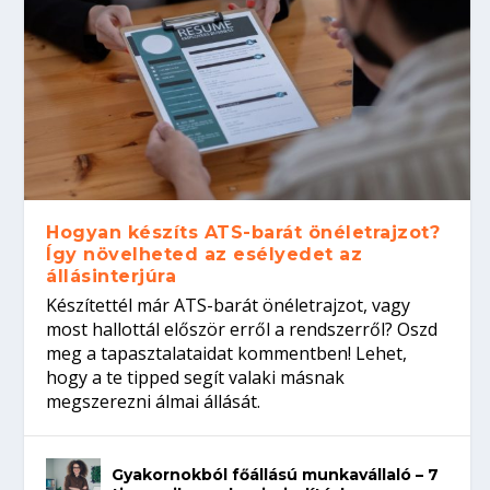
Hogyan készíts ATS-barát önéletrajzot?
Így növelheted az esélyedet az
állásinterjúra
Készítettél már ATS-barát önéletrajzot, vagy
most hallottál először erről a rendszerről? Oszd
meg a tapasztalataidat kommentben! Lehet,
hogy a te tipped segít valaki másnak
megszerezni álmai állását.
Gyakornokból főállású munkavállaló – 7