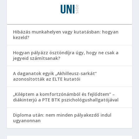
Hibázás munkahelyen vagy kutatásban: hogyan
kezeld?
Hogyan pályázz ösztöndíjra úgy, hogy ne csak a
jegyeid számítsanak?
A daganatok egyik „Akhilleusz-sarkát”
azonosították az ELTE kutatói
„Kiléptem a komfortzónámból és fejlődtem” –
diákinterjú a PTE BTK pszichológushallgatójával
Diploma után: nem minden pályakezdő indul
ugyanonnan