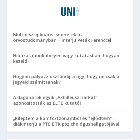
Multidiszciplináris ismeretek az
orvostudományban – Interjú Peták Ferenccel
Hibázás munkahelyen vagy kutatásban: hogyan
kezeld?
Hogyan pályázz ösztöndíjra úgy, hogy ne csak a
jegyeid számítsanak?
A daganatok egyik „Akhilleusz-sarkát”
azonosították az ELTE kutatói
„Kiléptem a komfortzónámból és fejlődtem” –
diákinterjú a PTE BTK pszichológushallgatójával