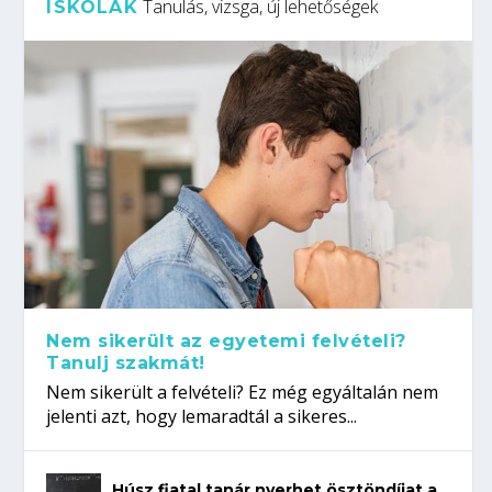
Tanulás, vizsga, új lehetőségek
ISKOLÁK
Nem sikerült az egyetemi felvételi?
Tanulj szakmát!
Nem sikerült a felvételi? Ez még egyáltalán nem
jelenti azt, hogy lemaradtál a sikeres...
Húsz fiatal tanár nyerhet ösztöndíjat a