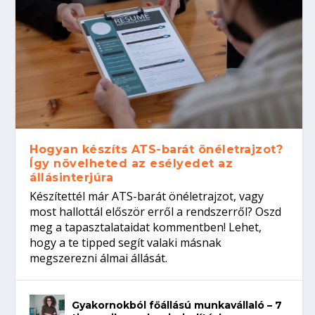
Hogyan készíts ATS-barát önéletrajzot?
Így növelheted az esélyedet az
állásinterjúra
Készítettél már ATS-barát önéletrajzot, vagy
most hallottál először erről a rendszerről? Oszd
meg a tapasztalataidat kommentben! Lehet,
hogy a te tipped segít valaki másnak
megszerezni álmai állását.
Gyakornokból főállású munkavállaló – 7