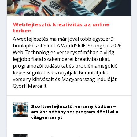
Így növelheted az esélyedet az
gépeket?
Tanulj szakmát!
amikor néhány sor program dönti el a
állásinterjúra...
világversenyt...
Webfejlesztő: kreativitás az online
térben
A webfejlesztés ma már jóval több egyszerű
honlapkészítésnél. A WorldSkills Shanghai 2026
Web Technologies versenyszámában a világ
legjobb fiatal szakemberei kreativitásukat,
programozói tudásukat és problémamegoldó
képességüket is bizonyítják. Bemutatjuk a
verseny kihívásait és Magyarország indulóját,
Györfi Marcellt.
Szoftverfejlesztő: verseny kódban –
amikor néhány sor program dönti el a
világversenyt