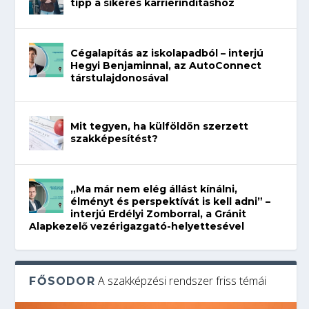
tipp a sikeres karrierindításhoz
Cégalapítás az iskolapadból – interjú
Hegyi Benjaminnal, az AutoConnect
társtulajdonosával
Mit tegyen, ha külföldön szerzett
szakképesítést?
„Ma már nem elég állást kínálni,
élményt és perspektívát is kell adni” –
interjú Erdélyi Zomborral, a Gránit
Alapkezelő vezérigazgató-helyettesével
A szakképzési rendszer friss témái
FŐSODOR