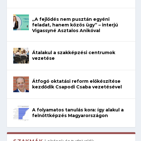
„A fejlődés nem pusztán egyéni
feladat, hanem közös ügy” – interjú
Vigassyné Asztalos Anikóval
Átalakul a szakképzési centrumok
vezetése
Átfogó oktatási reform előkészítése
kezdődik Csapodi Csaba vezetésével
A folyamatos tanulás kora: így alakul a
felnőttképzés Magyarországon