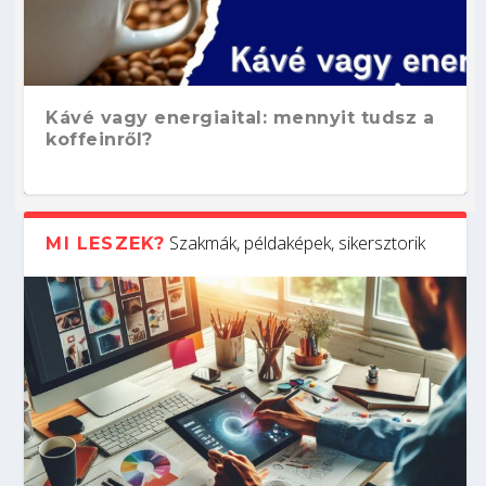
Kávé vagy energiaital: mennyit tudsz a
koffeinről?
Szakmák, példaképek, sikersztorik
MI LESZEK?
Hogyan készíts ATS-barát önéletrajzot?
Kitalálod, mire használják ezeket a
Nem sikerült az egyetemi felvételi?
Szoftverfejlesztő: verseny kódban –