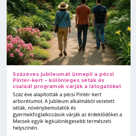
Százéves jubileumát ünnepli a pécsi
Pintér-kert – különleges séták és
családi programok várják a látogatókat
Száz éve alapították a pécsi Pintér-kert
arborétumot. A jubileum alkalmából vezetett
séták, növénybemutatók és
gyermekfoglalkozások várják az érdeklődőket a
Mecsek egyik legkülönlegesebb természeti
helyszínén.