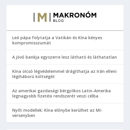
Leó pápa folytatja a Vatikán és Kína kényes
kompromisszumát
A jövő bankja egyszerre lesz látható és láthatatlan
Kína olcsó légvédelemmel drágíthatja az Irán elleni
légiháború költségét
Az amerikai gazdasági bérgyilkos Latin-Amerika
legnagyobb fizetési rendszerét veszi célba
Nyílt modellek: Kína előnybe kerülhet az MI-
versenyben