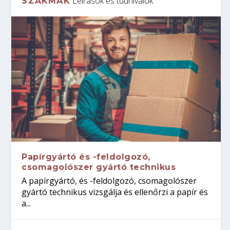
Leírások és tudnivalók
SZAKMÁK
Papírgyártó és -feldolgozó,
csomagolószer gyártó technikus
A papírgyártó, és -feldolgozó, csomagolószer
gyártó technikus vizsgálja és ellenőrzi a papír és
a...