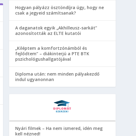
Hogyan pályázz ösztöndíjra úgy, hogy ne
csak a jegyeid számítsanak?
A daganatok egyik „Akhilleusz-sarkát”
azonosították az ELTE kutatói
„Kiléptem a komfortzónámból és
fejlődtem” – diákinterjú a PTE BTK
pszichológushallgatójával
Diploma után: nem minden pályakezdő
indul ugyanonnan
Nyári filmek – Ha nem ismered, idén meg
kell nézned!