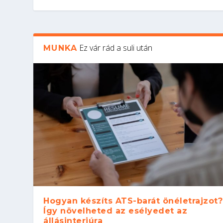
Ez vár rád a suli után
MUNKA
Hogyan készíts ATS-barát önéletrajzot?
Így növelheted az esélyedet az
állásinterjúra