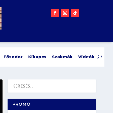
Fősodor
Kikapcs
Szakmák
Videók
PROMÓ