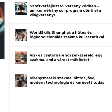
Szoftverfejlesztő: verseny kódban –
amikor néhány sor program dönti el a
világversenyt
WorldSkills Shanghai: a hűtés és
légkondicionálás szakma kulisszatitkai
Víz- és csatornarendszer-szerelő: egy
szakma, ami a várost működteti
an – amikor néhány sor program dönti
Villanyszerelő szakma: biztos jövő,
modern technológia és keresett tudás
et a gépeket?
eli? Tanulj szakmát!
ódj ki telefon nélkül?