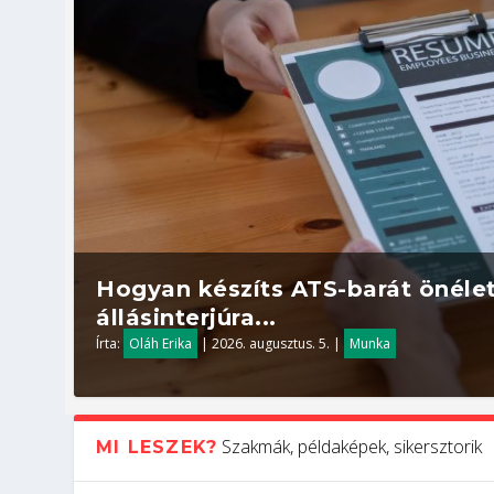
Hogyan készíts ATS-barát önélet
állásinterjúra...
Írta:
Oláh Erika
|
2026. augusztus. 5.
|
Munka
Szakmák, példaképek, sikersztorik
MI LESZEK?