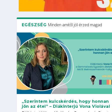
Minden amitől jól érzed magad
EGÉSZSÉG
„Szerintem kulcskérdés, hogy honnan
jön az étel” – Diákinterjú Vona Violával