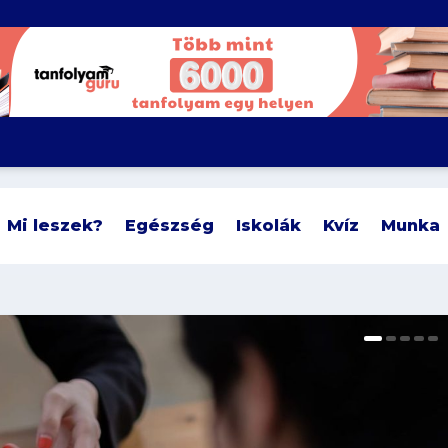
Mi leszek?
Egészség
Iskolák
Kvíz
Munka