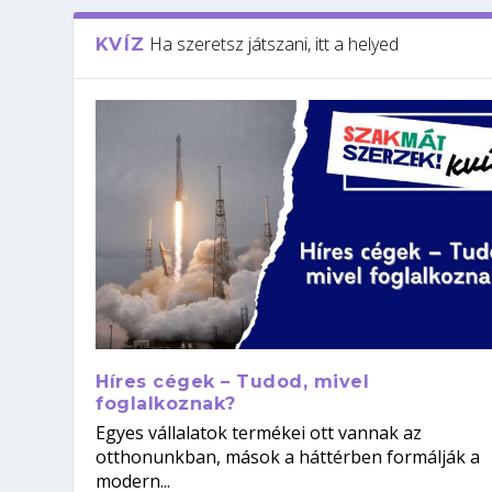
Ha szeretsz játszani, itt a helyed
KVÍZ
Híres cégek – Tudod, mivel
foglalkoznak?
Egyes vállalatok termékei ott vannak az
otthonunkban, mások a háttérben formálják a
modern...