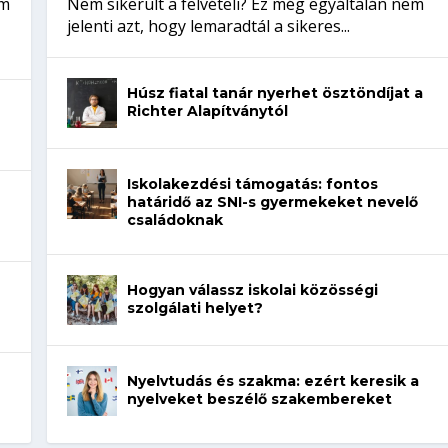
em
Nem sikerült a felvételi? Ez még egyáltalán nem
jelenti azt, hogy lemaradtál a sikeres...
Húsz fiatal tanár nyerhet ösztöndíjat a
Richter Alapítványtól
Iskolakezdési támogatás: fontos
határidő az SNI-s gyermekeket nevelő
családoknak
Hogyan válassz iskolai közösségi
szolgálati helyet?
Nyelvtudás és szakma: ezért keresik a
nyelveket beszélő szakembereket