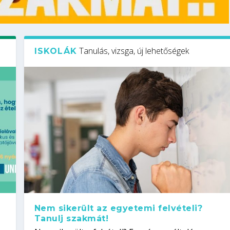
Tanulás, vizsga, új lehetőségek
ISKOLÁK
Nem sikerült az egyetemi felvételi?
Tanulj szakmát!