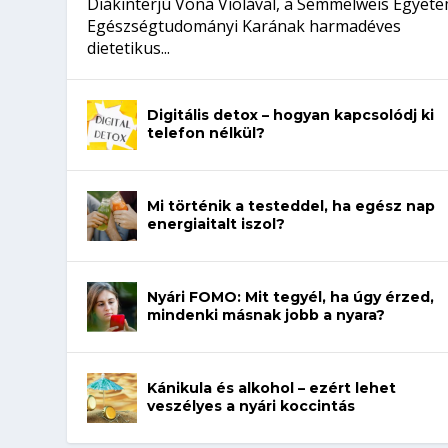
Diákinterjú Vona Violával, a Semmelweis Egyet
Egészségtudományi Karának harmadéves
dietetikus...
Digitális detox – hogyan kapcsolódj ki
telefon nélkül?
Mi történik a testeddel, ha egész nap
energiaitalt iszol?
Nyári FOMO: Mit tegyél, ha úgy érzed,
mindenki másnak jobb a nyara?
Kánikula és alkohol – ezért lehet
veszélyes a nyári koccintás