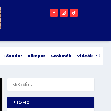
Fősodor
Kikapcs
Szakmák
Videók
PROMÓ