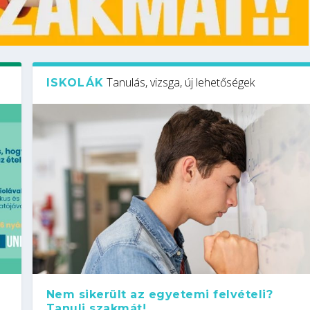
Tanulás, vizsga, új lehetőségek
ISKOLÁK
Nem sikerült az egyetemi felvételi?
Tanulj szakmát!