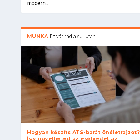
modern...
Ez vár rád a suli után
MUNKA
Hogyan készíts ATS-barát önéletrajzot?
Így növelheted az esélyedet az