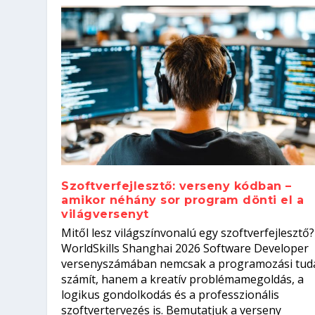
Szoftverfejlesztő: verseny kódban –
amikor néhány sor program dönti el a
világversenyt
Szoftverfejlesztő: verseny kódb
Mitől lesz világszínvonalú egy szoftverfejlesztő?
Kitalálod, mire használják ezek
Nem sikerült az egyetemi felvét
el a világversenyt...
Digitális detox – hogyan kapcsol
WorldSkills Shanghai 2026 Software Developer
Írta:
Írta:
Írta:
Írta:
Tóth Mónika
Oláh Erika
Szakmát Szerzek
Oláh Erika
|
|
|
2026. augusztus. 4.
2026. augusztus. 3.
2026. augusztus. 4.
|
2026. augusztus. 3.
|
|
|
Iskolák
Egészség
Kvíz
|
Mi leszek?
versenyszámában nemcsak a programozási tud
számít, hanem a kreatív problémamegoldás, a
logikus gondolkodás és a professzionális
szoftvertervezés is. Bemutatjuk a verseny