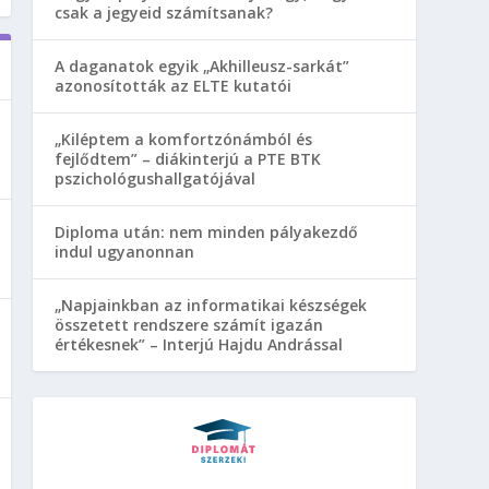
csak a jegyeid számítsanak?
A daganatok egyik „Akhilleusz-sarkát”
azonosították az ELTE kutatói
„Kiléptem a komfortzónámból és
fejlődtem” – diákinterjú a PTE BTK
pszichológushallgatójával
Diploma után: nem minden pályakezdő
indul ugyanonnan
„Napjainkban az informatikai készségek
összetett rendszere számít igazán
értékesnek” – Interjú Hajdu Andrással