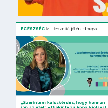
Minden amitől jól érzed magad
EGÉSZSÉG
„Szerintem kulcskérdés, hogy honnan
jön az étel” – Diákinterjú Vona Violával