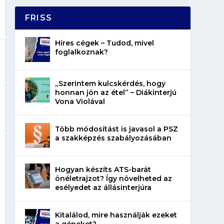
FRISS
Híres cégek – Tudod, mivel
foglalkoznak?
„Szerintem kulcskérdés, hogy
honnan jön az étel” – Diákinterjú
Vona Violával
Több módosítást is javasol a PSZ
a szakképzés szabályozásában
Hogyan készíts ATS-barát
önéletrajzot? Így növelheted az
esélyedet az állásinterjúra
Kitalálod, mire használják ezeket
a gépeket?