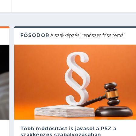
A szakképzési rendszer friss témái
FŐSODOR
Több módosítást is javasol a PSZ a
szakképzés szabályozásában