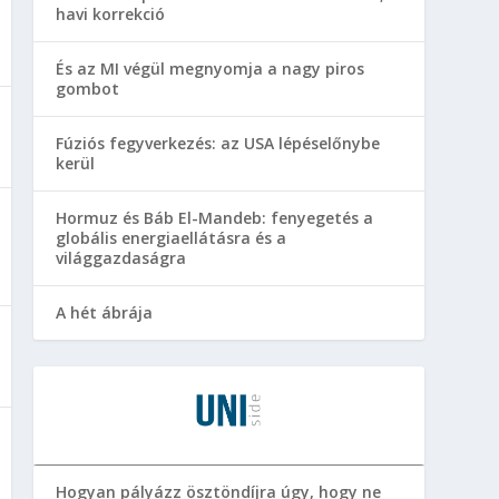
havi korrekció
És az MI végül megnyomja a nagy piros
gombot
Fúziós fegyverkezés: az USA lépéselőnybe
kerül
Hormuz és Báb El-Mandeb: fenyegetés a
globális energiaellátásra és a
világgazdaságra
A hét ábrája
Hogyan pályázz ösztöndíjra úgy, hogy ne