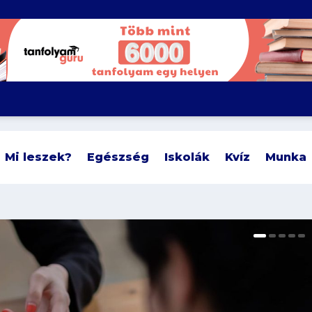
Mi leszek?
Egészség
Iskolák
Kvíz
Munka