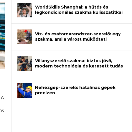
WorldSkills Shanghai: a hűtés és
légkondicionálás szakma kulisszatitkai
Víz- és csatornarendszer-szerelő: egy
szakma, ami a várost működteti
Villanyszerelő szakma: biztos jövő,
modern technológia és keresett tudás
Nehézgép-szerelő: hatalmas gépek
an – amikor néhány sor program dönti
precízen
 A
et a gépeket?
eli? Tanulj szakmát!
ódj ki telefon nélkül?
ás