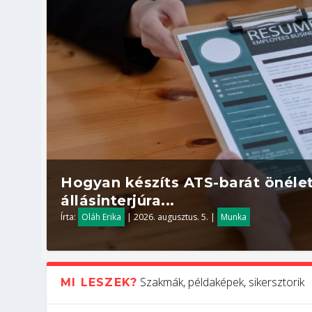
Hogyan készíts ATS-barát önélet
állásinterjúra...
Írta:
Oláh Erika
|
2026. augusztus. 5.
|
Munka
Szakmák, példaképek, sikersztorik
MI LESZEK?