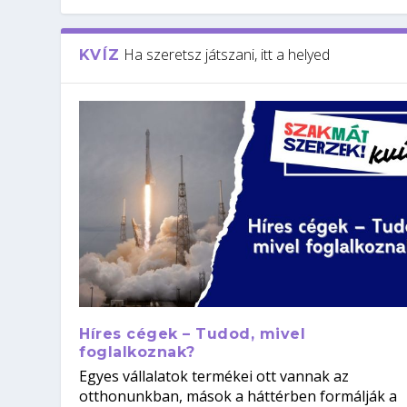
Ha szeretsz játszani, itt a helyed
KVÍZ
Híres cégek – Tudod, mivel
foglalkoznak?
Egyes vállalatok termékei ott vannak az
otthonunkban, mások a háttérben formálják a