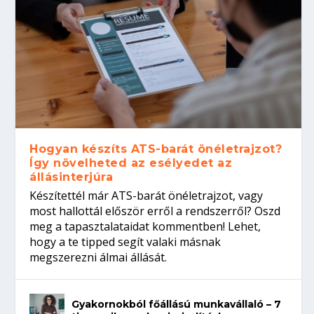
Hogyan készíts ATS-barát önéletrajzot?
Így növelheted az esélyedet az
állásinterjúra
Készítettél már ATS-barát önéletrajzot, vagy
most hallottál először erről a rendszerről? Oszd
meg a tapasztalataidat kommentben! Lehet,
hogy a te tipped segít valaki másnak
megszerezni álmai állását.
Gyakornokból főállású munkavállaló – 7