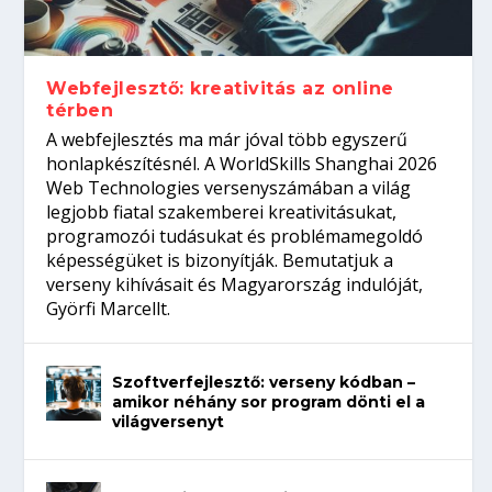
gépeket?
Tanulj szakmát!
amikor néhány sor program dönti el a
telefon nélkül?
világversenyt...
Webfejlesztő: kreativitás az online
térben
A webfejlesztés ma már jóval több egyszerű
honlapkészítésnél. A WorldSkills Shanghai 2026
Web Technologies versenyszámában a világ
legjobb fiatal szakemberei kreativitásukat,
programozói tudásukat és problémamegoldó
képességüket is bizonyítják. Bemutatjuk a
verseny kihívásait és Magyarország indulóját,
Györfi Marcellt.
Szoftverfejlesztő: verseny kódban –
amikor néhány sor program dönti el a
világversenyt