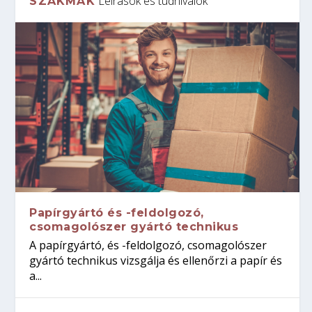
Leírások és tudnivalók
SZAKMÁK
Papírgyártó és -feldolgozó,
csomagolószer gyártó technikus
A papírgyártó, és -feldolgozó, csomagolószer
gyártó technikus vizsgálja és ellenőrzi a papír és
a...