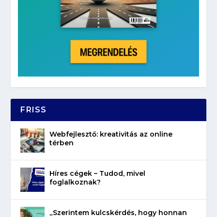
FRISS
Webfejlesztő: kreativitás az online
térben
Híres cégek – Tudod, mivel
foglalkoznak?
„Szerintem kulcskérdés, hogy honnan