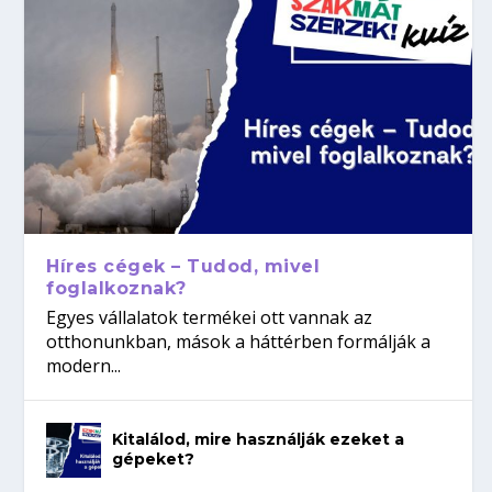
Híres cégek – Tudod, mivel
foglalkoznak?
Egyes vállalatok termékei ott vannak az
otthonunkban, mások a háttérben formálják a
modern...
Kitalálod, mire használják ezeket a
gépeket?