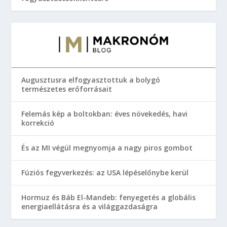
Augusztusra elfogyasztottuk a bolygó
természetes erőforrásait
Felemás kép a boltokban: éves növekedés, havi
korrekció
És az MI végül megnyomja a nagy piros gombot
Fúziós fegyverkezés: az USA lépéselőnybe kerül
Hormuz és Báb El-Mandeb: fenyegetés a globális
energiaellátásra és a világgazdaságra