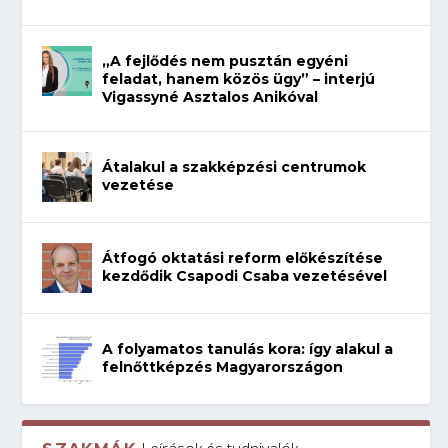
„A fejlődés nem pusztán egyéni
feladat, hanem közös ügy” – interjú
Vigassyné Asztalos Anikóval
Átalakul a szakképzési centrumok
vezetése
Átfogó oktatási reform előkészítése
kezdődik Csapodi Csaba vezetésével
A folyamatos tanulás kora: így alakul a
felnőttképzés Magyarországon