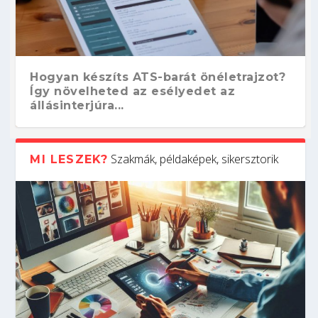
Hogyan készíts ATS-barát önéletrajzot?
Így növelheted az esélyedet az
állásinterjúra...
Szakmák, példaképek, sikersztorik
MI LESZEK?
Kitalálod, mire használják ezeket a
Nem sikerült az egyetemi felvételi?
Szoftverfejlesztő: verseny kódban –
Digitális detox – hogyan kapcsolódj ki