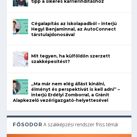
tipp a sikeres karrierindításhoz
Cégalapítás az iskolapadból – interjú
Hegyi Benjaminnal, az AutoConnect
társtulajdonosával
Mit tegyen, ha külföldön szerzett
szakképesítést?
„Ma már nem elég állást kínálni,
élményt és perspektívát is kell adni” –
interjú Erdélyi Zomborral, a Gránit
Alapkezelő vezérigazgató-helyettesével
A szakképzési rendszer friss témái
FŐSODOR