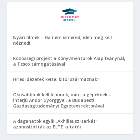
Nyári filmek – Ha nem ismered, idén meg kell
nézned!
Közösségi projekt a Könyvmentorok Alapítványnál,
a Tesco támogatásával
Híres idézetek kvíze: kitől származnak?
Okosabbnak kell lennünk, mint a gépeknek –
interjú Andor Györggyel, a Budapesti
Gazdaságtudományi Egyetem rektorával
A daganatok egyik „Akhilleusz-sarkát”
azonosították az ELTE kutatói