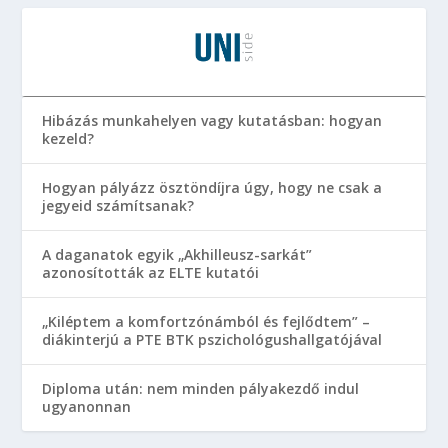
Hibázás munkahelyen vagy kutatásban: hogyan
kezeld?
Hogyan pályázz ösztöndíjra úgy, hogy ne csak a
jegyeid számítsanak?
A daganatok egyik „Akhilleusz-sarkát”
azonosították az ELTE kutatói
„Kiléptem a komfortzónámból és fejlődtem” –
diákinterjú a PTE BTK pszichológushallgatójával
Diploma után: nem minden pályakezdő indul
ugyanonnan