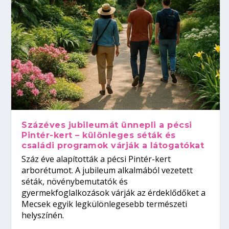
Százéves jubileumát ünnepli a pécsi
Pintér-kert – különleges séták és
családi programok várják a látogatókat
Száz éve alapították a pécsi Pintér-kert
arborétumot. A jubileum alkalmából vezetett
séták, növénybemutatók és
gyermekfoglalkozások várják az érdeklődőket a
Mecsek egyik legkülönlegesebb természeti
helyszínén.