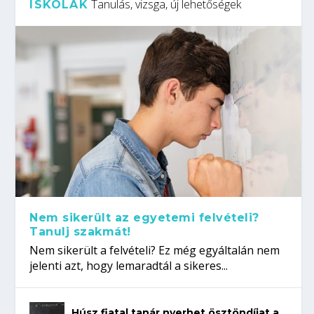
Tanulás, vizsga, új lehetőségek
ISKOLÁK
Nem sikerült az egyetemi felvételi?
Tanulj szakmát!
Nem sikerült a felvételi? Ez még egyáltalán nem
jelenti azt, hogy lemaradtál a sikeres...
Húsz fiatal tanár nyerhet ösztöndíjat a