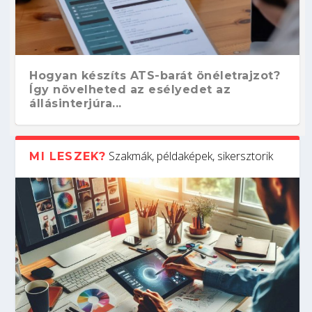
Hogyan készíts ATS-barát önéletrajzot?
Így növelheted az esélyedet az
állásinterjúra...
Szakmák, példaképek, sikersztorik
MI LESZEK?
Kitalálod, mire használják ezeket a
Nem sikerült az egyetemi felvételi?
Szoftverfejlesztő: verseny kódban –
Digitális detox – hogyan kapcsolódj ki