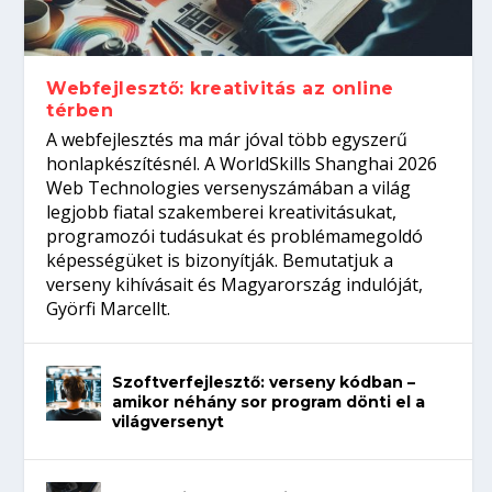
gépeket?
Tanulj szakmát!
amikor néhány sor program dönti el a
telefon nélkül?
világversenyt...
Webfejlesztő: kreativitás az online
térben
A webfejlesztés ma már jóval több egyszerű
honlapkészítésnél. A WorldSkills Shanghai 2026
Web Technologies versenyszámában a világ
legjobb fiatal szakemberei kreativitásukat,
programozói tudásukat és problémamegoldó
képességüket is bizonyítják. Bemutatjuk a
verseny kihívásait és Magyarország indulóját,
Györfi Marcellt.
Szoftverfejlesztő: verseny kódban –
amikor néhány sor program dönti el a
világversenyt