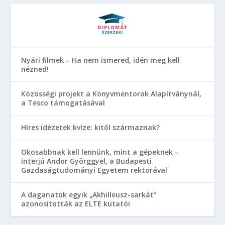
Nyári filmek – Ha nem ismered, idén meg kell
nézned!
Közösségi projekt a Könyvmentorok Alapítványnál,
a Tesco támogatásával
Híres idézetek kvíze: kitől származnak?
Okosabbnak kell lennünk, mint a gépeknek –
interjú Andor Györggyel, a Budapesti
Gazdaságtudományi Egyetem rektorával
A daganatok egyik „Akhilleusz-sarkát”
azonosították az ELTE kutatói