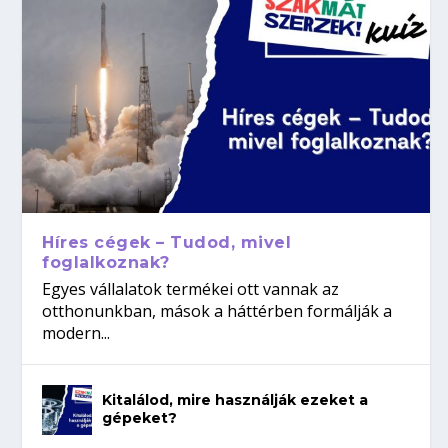
Híres cégek – Tudod, mivel
foglalkoznak?
Egyes vállalatok termékei ott vannak az
otthonunkban, mások a háttérben formálják a
modern...
Kitalálod, mire használják ezeket a
gépeket?