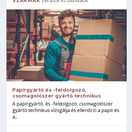
Leírások és tudnivalók
SZAKMÁK
Papírgyártó és -feldolgozó,
csomagolószer gyártó technikus
A papírgyártó, és -feldolgozó, csomagolószer
gyártó technikus vizsgálja és ellenőrzi a papír és
a...