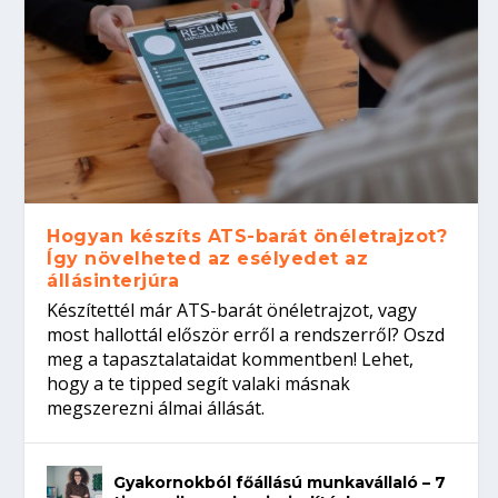
Hogyan készíts ATS-barát önéletrajzot?
Így növelheted az esélyedet az
állásinterjúra
Készítettél már ATS-barát önéletrajzot, vagy
most hallottál először erről a rendszerről? Oszd
meg a tapasztalataidat kommentben! Lehet,
hogy a te tipped segít valaki másnak
megszerezni álmai állását.
Gyakornokból főállású munkavállaló – 7