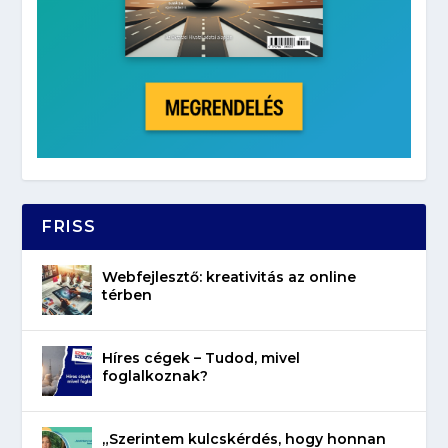
FRISS
Webfejlesztő: kreativitás az online
térben
Híres cégek – Tudod, mivel
foglalkoznak?
„Szerintem kulcskérdés, hogy honnan