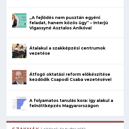
„A fejlődés nem pusztán egyéni
feladat, hanem közös ügy” – interjú
Vigassyné Asztalos Anikóval
Átalakul a szakképzési centrumok
vezetése
Átfogó oktatási reform előkészítése
kezdődik Csapodi Csaba vezetésével
A folyamatos tanulás kora: így alakul a
felnőttképzés Magyarországon