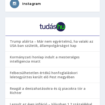
Instagram
Trump aláírta – Már nem egyértelmű, ha valaki az
USA-ban születik, állampolgárságot kap
Kormányzati honlap indult a mesterséges
intelligencia miatt
Felbecsülhetetlen értékű honfoglaláskori
leletegyüttes került elő Pest megyében
Reagál a devizahatásokra és új piacokra tör a
Richter
Lassult az éves infláció – Júliusban 1,2 százalékkal