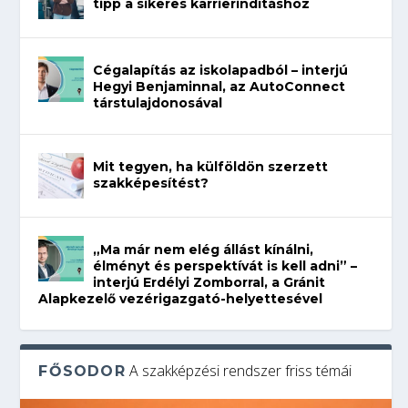
tipp a sikeres karrierindításhoz
Cégalapítás az iskolapadból – interjú
Hegyi Benjaminnal, az AutoConnect
társtulajdonosával
Mit tegyen, ha külföldön szerzett
szakképesítést?
„Ma már nem elég állást kínálni,
élményt és perspektívát is kell adni” –
interjú Erdélyi Zomborral, a Gránit
Alapkezelő vezérigazgató-helyettesével
A szakképzési rendszer friss témái
FŐSODOR