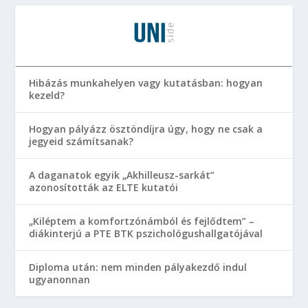
Hibázás munkahelyen vagy kutatásban: hogyan
kezeld?
Hogyan pályázz ösztöndíjra úgy, hogy ne csak a
jegyeid számítsanak?
A daganatok egyik „Akhilleusz-sarkát”
azonosították az ELTE kutatói
„Kiléptem a komfortzónámból és fejlődtem” –
diákinterjú a PTE BTK pszichológushallgatójával
Diploma után: nem minden pályakezdő indul
ugyanonnan