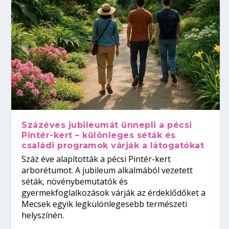
Százéves jubileumát ünnepli a pécsi
Pintér-kert – különleges séták és
családi programok várják a látogatókat
Száz éve alapították a pécsi Pintér-kert
arborétumot. A jubileum alkalmából vezetett
séták, növénybemutatók és
gyermekfoglalkozások várják az érdeklődőket a
Mecsek egyik legkülönlegesebb természeti
helyszínén.