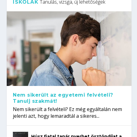
Tanulás, vizsga, új lehetőségek
ISKOLÁK
Nem sikerült az egyetemi felvételi?
Tanulj szakmát!
Nem sikerült a felvételi? Ez még egyáltalán nem
jelenti azt, hogy lemaradtál a sikeres...
Húsz fiatal tanár nyerhet ösztöndíjat a