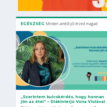
Minden amitől jól érzed magad
EGÉSZSÉG
„Szerintem kulcskérdés, hogy honnan
jön az étel” – Diákinterjú Vona Violával