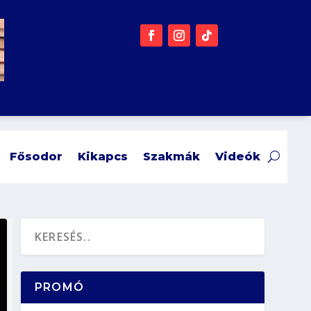
Fősodor
Kikapcs
Szakmák
Videók
PROMÓ