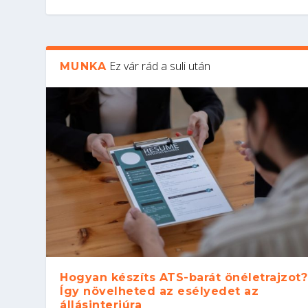
Ez vár rád a suli után
MUNKA
Hogyan készíts ATS-barát önéletrajzot?
Így növelheted az esélyedet az
állásinterjúra