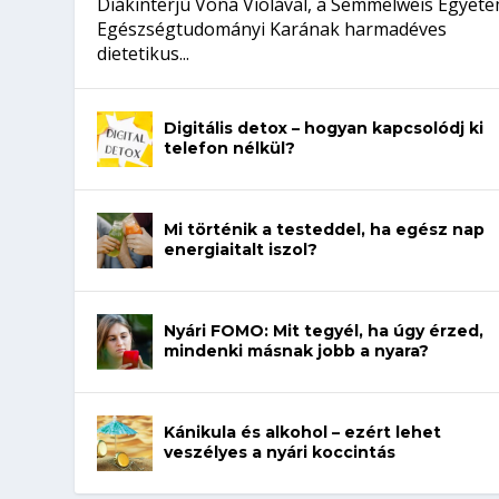
Diákinterjú Vona Violával, a Semmelweis Egyet
Egészségtudományi Karának harmadéves
dietetikus...
Digitális detox – hogyan kapcsolódj ki
telefon nélkül?
Mi történik a testeddel, ha egész nap
energiaitalt iszol?
Nyári FOMO: Mit tegyél, ha úgy érzed,
mindenki másnak jobb a nyara?
Kánikula és alkohol – ezért lehet
veszélyes a nyári koccintás