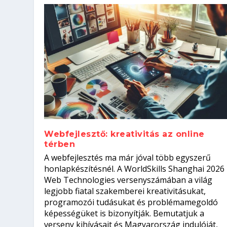
Webfejlesztő: kreativitás az online
térben
Szoftverfejlesztő: verseny kódb
A webfejlesztés ma már jóval több egyszerű
Kitalálod, mire használják ezek
Nem sikerült az egyetemi felvét
el a világversenyt...
Digitális detox – hogyan kapcsol
honlapkészítésnél. A WorldSkills Shanghai 2026
Web Technologies versenyszámában a világ
Írta:
Írta:
Írta:
Írta:
Tóth Mónika
Oláh Erika
Szakmát Szerzek
Oláh Erika
|
|
|
2026. augusztus. 4.
2026. augusztus. 3.
2026. augusztus. 4.
|
2026. augusztus. 3.
|
|
|
Iskolák
Egészség
Kvíz
|
Mi leszek?
legjobb fiatal szakemberei kreativitásukat,
programozói tudásukat és problémamegoldó
képességüket is bizonyítják. Bemutatjuk a
verseny kihívásait és Magyarország indulóját,