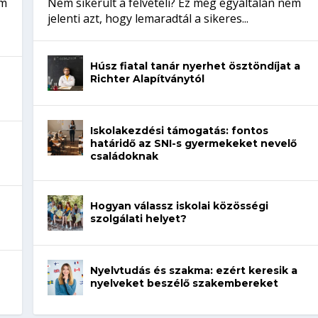
em
Nem sikerült a felvételi? Ez még egyáltalán nem
jelenti azt, hogy lemaradtál a sikeres...
Húsz fiatal tanár nyerhet ösztöndíjat a
Richter Alapítványtól
Iskolakezdési támogatás: fontos
határidő az SNI-s gyermekeket nevelő
családoknak
Hogyan válassz iskolai közösségi
szolgálati helyet?
Nyelvtudás és szakma: ezért keresik a
nyelveket beszélő szakembereket