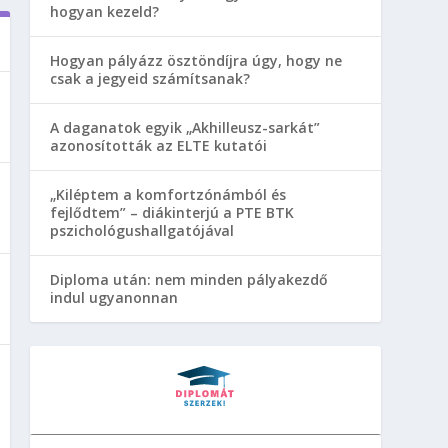
hogyan kezeld?
Hogyan pályázz ösztöndíjra úgy, hogy ne
csak a jegyeid számítsanak?
A daganatok egyik „Akhilleusz-sarkát”
azonosították az ELTE kutatói
„Kiléptem a komfortzónámból és
fejlődtem” – diákinterjú a PTE BTK
pszichológushallgatójával
Diploma után: nem minden pályakezdő
indul ugyanonnan