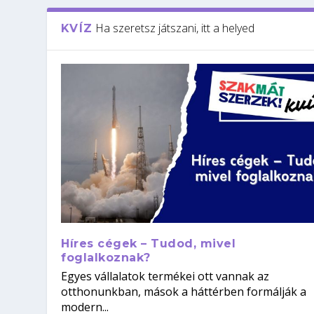
Ha szeretsz játszani, itt a helyed
KVÍZ
Híres cégek – Tudod, mivel
foglalkoznak?
Egyes vállalatok termékei ott vannak az
otthonunkban, mások a háttérben formálják a
modern...