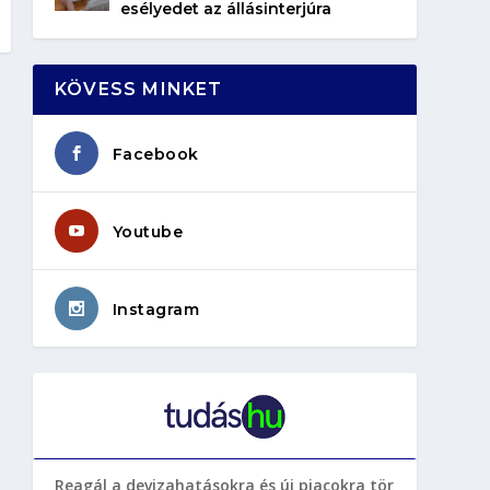
esélyedet az állásinterjúra
KÖVESS MINKET
Facebook
Youtube
Instagram
Reagál a devizahatásokra és új piacokra tör