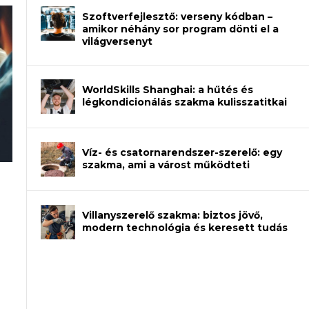
Szoftverfejlesztő: verseny kódban –
amikor néhány sor program dönti el a
világversenyt
WorldSkills Shanghai: a hűtés és
légkondicionálás szakma kulisszatitkai
Víz- és csatornarendszer-szerelő: egy
szakma, ami a várost működteti
an – amikor néhány sor program dönti
Villanyszerelő szakma: biztos jövő,
modern technológia és keresett tudás
et a gépeket?
eli? Tanulj szakmát!
ódj ki telefon nélkül?