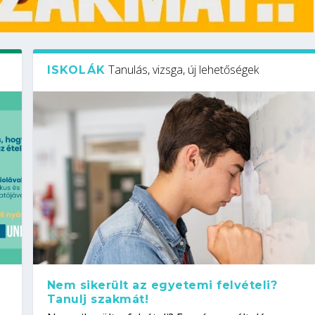
Tanulás, vizsga, új lehetőségek
ISKOLÁK
Nem sikerült az egyetemi felvételi?
Tanulj szakmát!