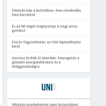
Felemás kép a boltokban: éves növekedés,
havi korrekció
És az MI végül megnyomja a nagy piros
gombot
Fúziós fegyverkezés: az USA lépéselőnybe
kerül
Hormuz és Báb El-Mandeb: fenyegetés a
globális energiaellátásra és a
világgazdaságra
Hibázás munkahelyen vagy kutatásban: