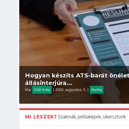
Hogyan készíts ATS-barát önélet
állásinterjúra...
Írta:
Oláh Erika
|
2026. augusztus. 5.
|
Munka
Szakmák, példaképek, sikersztorik
MI LESZEK?