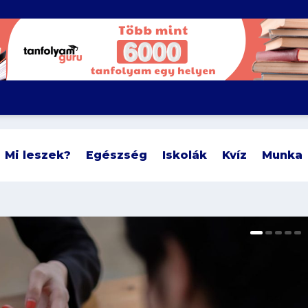
Mi leszek?
Egészség
Iskolák
Kvíz
Munka