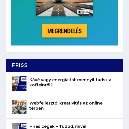
FRISS
Kávé vagy energiaital: mennyit tudsz a
koffeinről?
Webfejlesztő: kreativitás az online
térben
Híres cégek – Tudod, mivel