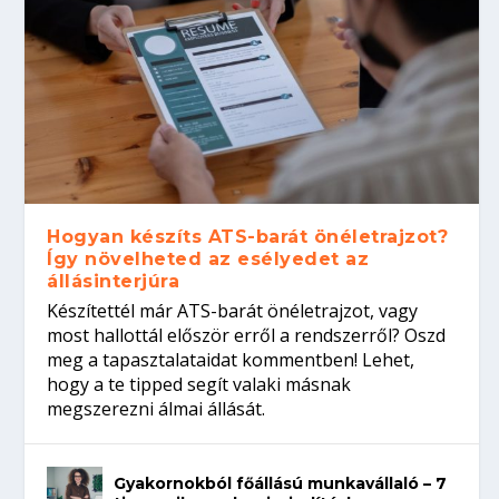
Hogyan készíts ATS-barát önéletrajzot?
Így növelheted az esélyedet az
állásinterjúra
Készítettél már ATS-barát önéletrajzot, vagy
most hallottál először erről a rendszerről? Oszd
meg a tapasztalataidat kommentben! Lehet,
hogy a te tipped segít valaki másnak
megszerezni álmai állását.
Gyakornokból főállású munkavállaló – 7