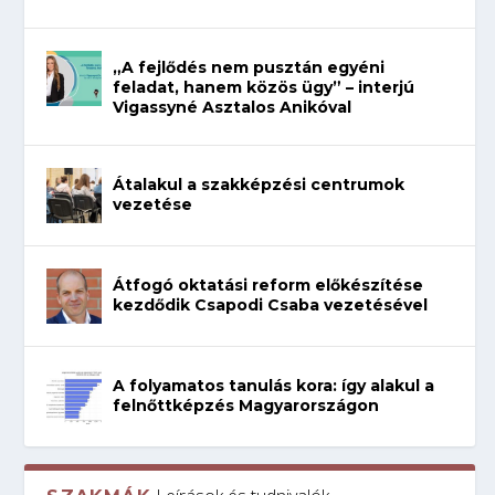
„A fejlődés nem pusztán egyéni
feladat, hanem közös ügy” – interjú
Vigassyné Asztalos Anikóval
Átalakul a szakképzési centrumok
vezetése
Átfogó oktatási reform előkészítése
kezdődik Csapodi Csaba vezetésével
A folyamatos tanulás kora: így alakul a
felnőttképzés Magyarországon