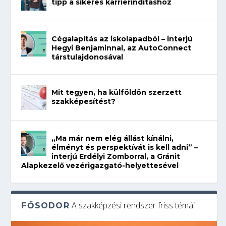
tipp a sikeres karrierindításhoz
Cégalapítás az iskolapadból – interjú
Hegyi Benjaminnal, az AutoConnect
társtulajdonosával
Mit tegyen, ha külföldön szerzett
szakképesítést?
„Ma már nem elég állást kínálni,
élményt és perspektívát is kell adni” –
interjú Erdélyi Zomborral, a Gránit
Alapkezelő vezérigazgató-helyettesével
A szakképzési rendszer friss témái
FŐSODOR