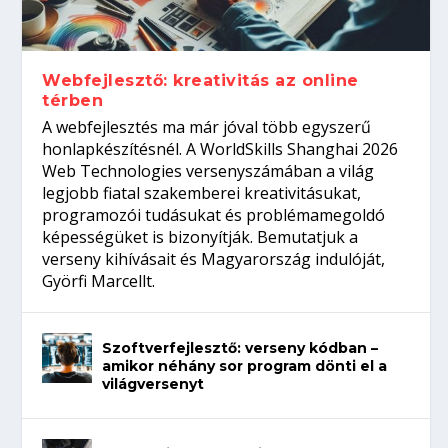
Így növelheted az esélyedet az
gépeket?
Tanulj szakmát!
amikor néhány sor program dönti el a
állásinterjúra...
világversenyt...
Webfejlesztő: kreativitás az online
térben
A webfejlesztés ma már jóval több egyszerű
honlapkészítésnél. A WorldSkills Shanghai 2026
Web Technologies versenyszámában a világ
legjobb fiatal szakemberei kreativitásukat,
programozói tudásukat és problémamegoldó
képességüket is bizonyítják. Bemutatjuk a
verseny kihívásait és Magyarország indulóját,
Györfi Marcellt.
Szoftverfejlesztő: verseny kódban –
amikor néhány sor program dönti el a
világversenyt