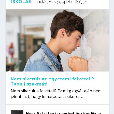
Tanulás, vizsga, új lehetőségek
ISKOLÁK
Nem sikerült az egyetemi felvételi?
Tanulj szakmát!
Nem sikerült a felvételi? Ez még egyáltalán nem
jelenti azt, hogy lemaradtál a sikeres...
Húsz fiatal tanár nyerhet ösztöndíjat a