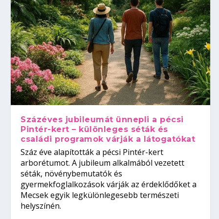
Százéves jubileumát ünnepli a pécsi
Pintér-kert – különleges séták és
családi programok várják a látogatókat
Száz éve alapították a pécsi Pintér-kert
arborétumot. A jubileum alkalmából vezetett
séták, növénybemutatók és
gyermekfoglalkozások várják az érdeklődőket a
Mecsek egyik legkülönlegesebb természeti
helyszínén.