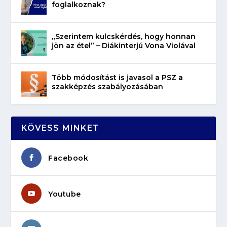
foglalkoznak?
„Szerintem kulcskérdés, hogy honnan
jön az étel” – Diákinterjú Vona Violával
Több módosítást is javasol a PSZ a
szakképzés szabályozásában
KÖVESS MINKET
Facebook
Youtube