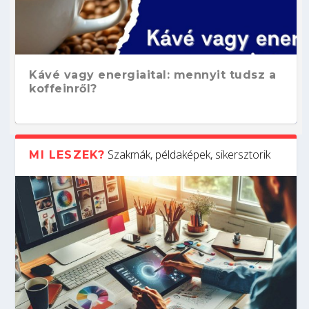
Kávé vagy energiaital: mennyit tudsz a
koffeinről?
Szakmák, példaképek, sikersztorik
MI LESZEK?
Hogyan készíts ATS-barát önéletrajzot?
Kitalálod, mire használják ezeket a
Nem sikerült az egyetemi felvételi?
Szoftverfejlesztő: verseny kódban –