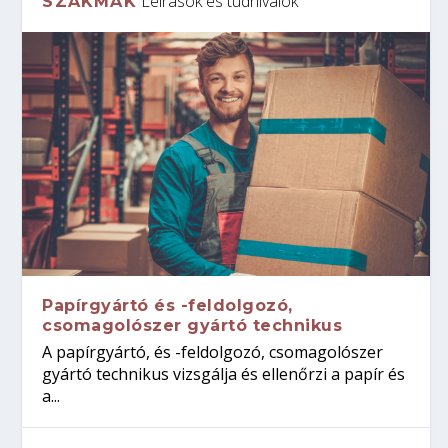
Leírások és tudnivalók
SZAKMÁK
Papírgyártó és -feldolgozó,
csomagolószer gyártó technikus
A papírgyártó, és -feldolgozó, csomagolószer
gyártó technikus vizsgálja és ellenőrzi a papír és
a...