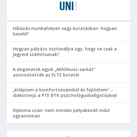
Hibázás munkahelyen vagy kutatásban: hogyan
kezeld?
Hogyan pályázz ösztöndíjra úgy, hogy ne csak a
jegyeid számítsanak?
A daganatok egyik „Akhilleusz-sarkát”
azonosították az ELTE kutatói
„Kiléptem a komfortzónámból és fejlődtem” –
diákinterjú a PTE BTK pszichológushallgatójával
Diploma után: nem minden pályakezdő indul
ugyanonnan