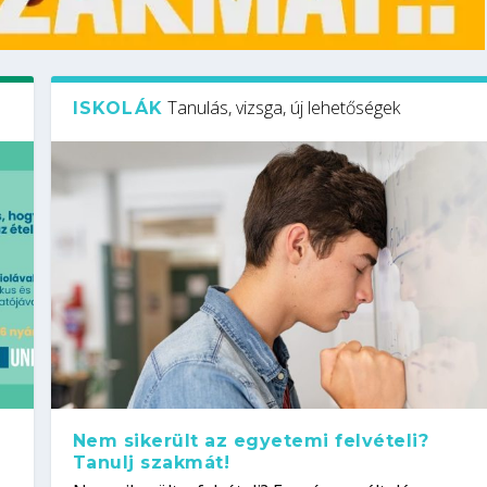
Tanulás, vizsga, új lehetőségek
ISKOLÁK
Nem sikerült az egyetemi felvételi?
Tanulj szakmát!