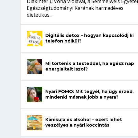
Diákinterjú Vona Violával, a Semmelweis Egyet
Egészségtudományi Karának harmadéves
dietetikus...
Digitális detox – hogyan kapcsolódj ki
telefon nélkül?
Mi történik a testeddel, ha egész nap
energiaitalt iszol?
Nyári FOMO: Mit tegyél, ha úgy érzed,
mindenki másnak jobb a nyara?
Kánikula és alkohol – ezért lehet
veszélyes a nyári koccintás