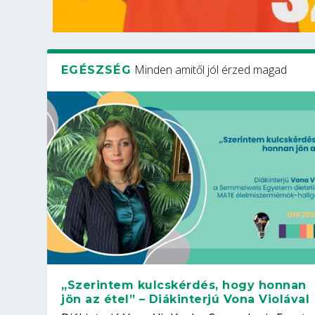
Minden amitől jól érzed magad
EGÉSZSÉG
„Szerintem kulcskérdés, hogy honnan
jön az étel” – Diákinterjú Vona Violával