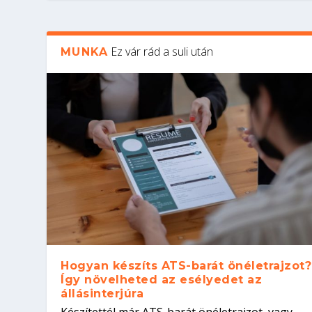
Ez vár rád a suli után
MUNKA
Hogyan készíts ATS-barát önéletrajzot?
Így növelheted az esélyedet az
állásinterjúra
Készítettél már ATS-barát önéletrajzot, vagy