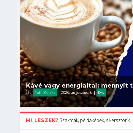
Kávé vagy energiaital: mennyit t
Írta:
Tóth Mónika
|
2026. augusztus. 8.
|
Kvíz
Szakmák, példaképek, sikersztorik
MI LESZEK?