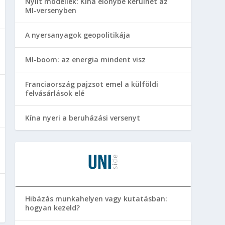
Nyílt modellek: Kína előnybe kerülhet az
MI-versenyben
A nyersanyagok geopolitikája
MI-boom: az energia mindent visz
Franciaország pajzsot emel a külföldi
felvásárlások elé
Kína nyeri a beruházási versenyt
Hibázás munkahelyen vagy kutatásban:
hogyan kezeld?