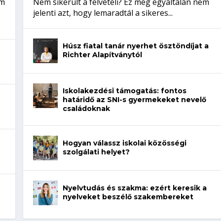
em
Nem sikerült a felvételi? Ez még egyáltalán nem
jelenti azt, hogy lemaradtál a sikeres...
Húsz fiatal tanár nyerhet ösztöndíjat a
Richter Alapítványtól
Iskolakezdési támogatás: fontos
határidő az SNI-s gyermekeket nevelő
családoknak
Hogyan válassz iskolai közösségi
szolgálati helyet?
Nyelvtudás és szakma: ezért keresik a
nyelveket beszélő szakembereket