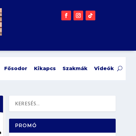
Fősodor
Kikapcs
Szakmák
Videók
PROMÓ