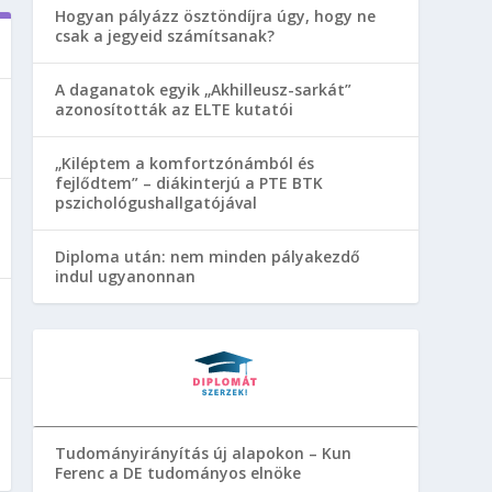
Hogyan pályázz ösztöndíjra úgy, hogy ne
csak a jegyeid számítsanak?
A daganatok egyik „Akhilleusz-sarkát”
azonosították az ELTE kutatói
„Kiléptem a komfortzónámból és
fejlődtem” – diákinterjú a PTE BTK
pszichológushallgatójával
Diploma után: nem minden pályakezdő
indul ugyanonnan
Tudományirányítás új alapokon – Kun
Ferenc a DE tudományos elnöke