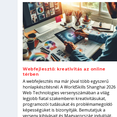
Webfejlesztő: kreativitás az online
térben
Hogyan készíts ATS-barát önélet
Szoftverfejlesztő: verseny kódb
A webfejlesztés ma már jóval több egyszerű
állásinterjúra...
Kitalálod, mire használják ezek
Nem sikerült az egyetemi felvét
el a világversenyt...
honlapkészítésnél. A WorldSkills Shanghai 2026
Web Technologies versenyszámában a világ
Írta:
Írta:
Írta:
Írta:
Oláh Erika
Tóth Mónika
Oláh Erika
Szakmát Szerzek
|
|
2026. augusztus. 5.
|
2026. augusztus. 4.
2026. augusztus. 4.
|
2026. augusztus. 3.
|
|
|
Munka
Iskolák
Kvíz
|
Mi leszek?
legjobb fiatal szakemberei kreativitásukat,
programozói tudásukat és problémamegoldó
képességüket is bizonyítják. Bemutatjuk a
verseny kihívásait és Magyarország indulóját,