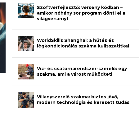
Szoftverfejlesztő: verseny kódban –
amikor néhány sor program dönti el a
világversenyt
WorldSkills Shanghai: a hűtés és
légkondicionálás szakma kulisszatitkai
Víz- és csatornarendszer-szerelő: egy
szakma, ami a várost működteti
rajzot? Így növelheted az esélyedet az
an – amikor néhány sor program dönti
Villanyszerelő szakma: biztos jövő,
modern technológia és keresett tudás
et a gépeket?
eli? Tanulj szakmát!