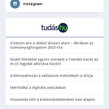
Instagram
A benzin ára a védett árszint alatt – Ábrában az
üzemanyagforgalom 2023 óta
Kiváló filmekkel együtt szerepel a Csendes barát az
év öt legjobb alkotása között
A klímaváltozás a vállalatok működését is átírja
Mérföldkő a digitális adózásban
Visszaesés volt a kiskereskedelemben havi alapon