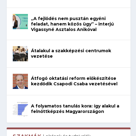
„A fejlődés nem pusztán egyéni
feladat, hanem közös ügy” – interjú
Vigassyné Asztalos Anikóval
Átalakul a szakképzési centrumok
vezetése
Átfogó oktatási reform előkészítése
kezdődik Csapodi Csaba vezetésével
A folyamatos tanulás kora: így alakul a
felnőttképzés Magyarországon