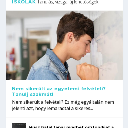
Tanulás, vizsga, új lehetőségek
ISKOLÁK
Nem sikerült az egyetemi felvételi?
Tanulj szakmát!
Nem sikerült a felvételi? Ez még egyáltalán nem
jelenti azt, hogy lemaradtál a sikeres...
Húsz fiatal tanár nyerhet ösztöndíjat a