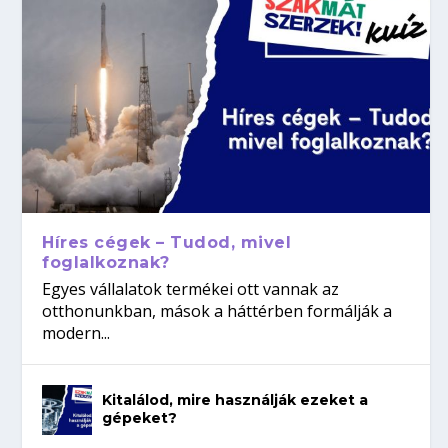
Híres cégek – Tudod, mivel
foglalkoznak?
Egyes vállalatok termékei ott vannak az
otthonunkban, mások a háttérben formálják a
modern...
Kitalálod, mire használják ezeket a
gépeket?