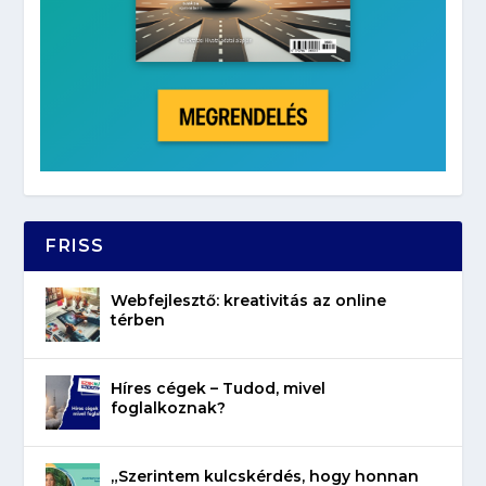
FRISS
Webfejlesztő: kreativitás az online
térben
Híres cégek – Tudod, mivel
foglalkoznak?
„Szerintem kulcskérdés, hogy honnan