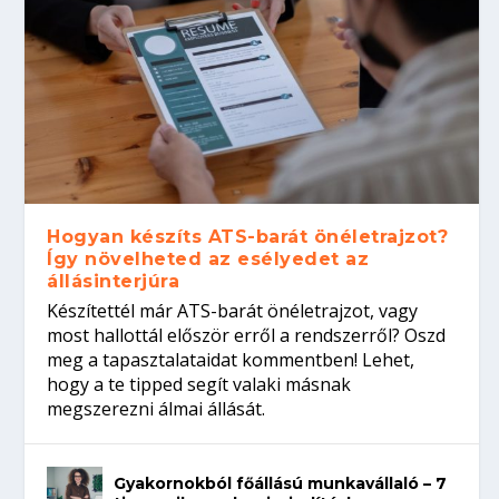
Hogyan készíts ATS-barát önéletrajzot?
Így növelheted az esélyedet az
állásinterjúra
Készítettél már ATS-barát önéletrajzot, vagy
most hallottál először erről a rendszerről? Oszd
meg a tapasztalataidat kommentben! Lehet,
hogy a te tipped segít valaki másnak
megszerezni álmai állását.
Gyakornokból főállású munkavállaló – 7