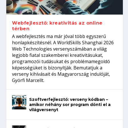
gépeket?
Tanulj szakmát!
amikor néhány sor program dönti el a
telefon nélkül?
világversenyt...
Webfejlesztő: kreativitás az online
térben
A webfejlesztés ma már jóval több egyszerű
honlapkészítésnél. A WorldSkills Shanghai 2026
Web Technologies versenyszámában a világ
legjobb fiatal szakemberei kreativitásukat,
programozói tudásukat és problémamegoldó
képességüket is bizonyítják. Bemutatjuk a
verseny kihívásait és Magyarország indulóját,
Györfi Marcellt.
Szoftverfejlesztő: verseny kódban –
amikor néhány sor program dönti el a
világversenyt