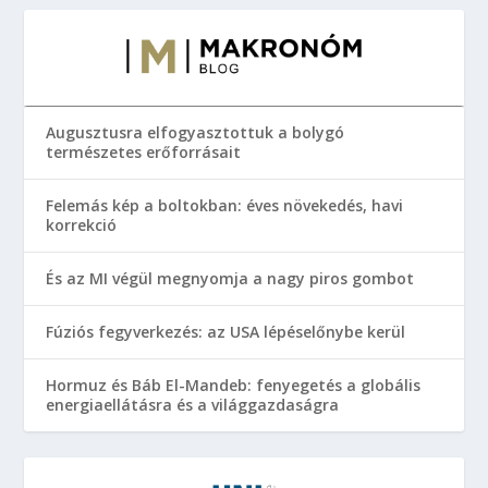
Augusztusra elfogyasztottuk a bolygó
természetes erőforrásait
Felemás kép a boltokban: éves növekedés, havi
korrekció
És az MI végül megnyomja a nagy piros gombot
Fúziós fegyverkezés: az USA lépéselőnybe kerül
Hormuz és Báb El-Mandeb: fenyegetés a globális
energiaellátásra és a világgazdaságra