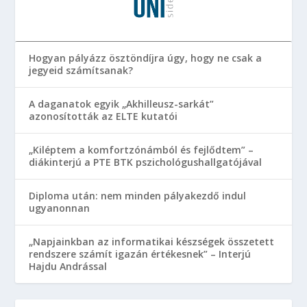
Hogyan pályázz ösztöndíjra úgy, hogy ne csak a
jegyeid számítsanak?
A daganatok egyik „Akhilleusz-sarkát”
azonosították az ELTE kutatói
„Kiléptem a komfortzónámból és fejlődtem” –
diákinterjú a PTE BTK pszichológushallgatójával
Diploma után: nem minden pályakezdő indul
ugyanonnan
„Napjainkban az informatikai készségek összetett
rendszere számít igazán értékesnek” – Interjú
Hajdu Andrással