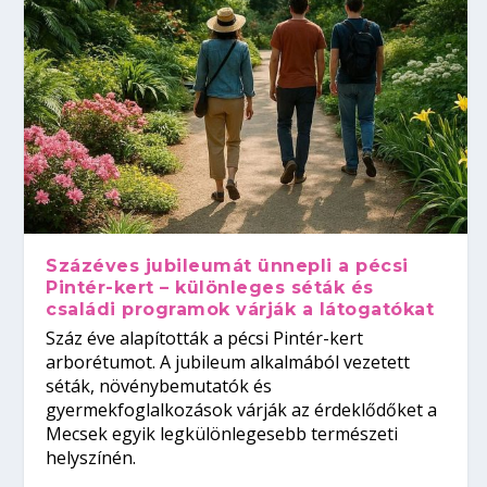
Százéves jubileumát ünnepli a pécsi
Pintér-kert – különleges séták és
családi programok várják a látogatókat
Száz éve alapították a pécsi Pintér-kert
arborétumot. A jubileum alkalmából vezetett
séták, növénybemutatók és
gyermekfoglalkozások várják az érdeklődőket a
Mecsek egyik legkülönlegesebb természeti
helyszínén.