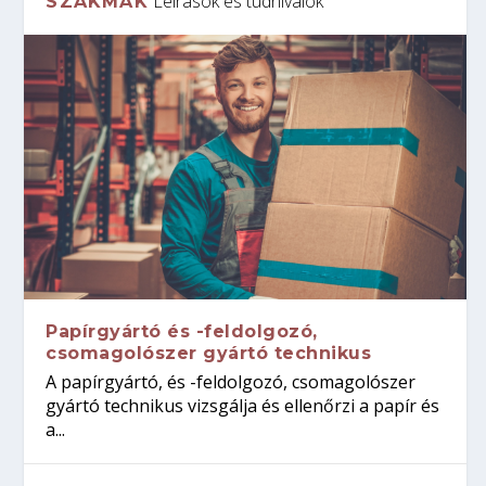
Leírások és tudnivalók
SZAKMÁK
Papírgyártó és -feldolgozó,
csomagolószer gyártó technikus
A papírgyártó, és -feldolgozó, csomagolószer
gyártó technikus vizsgálja és ellenőrzi a papír és
a...