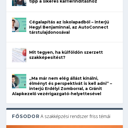
tipp a sikeres karrierindításhoz
Cégalapítás az iskolapadból – interjú
Hegyi Benjaminnal, az AutoConnect
társtulajdonosával
Mit tegyen, ha külföldön szerzett
szakképesítést?
„Ma már nem elég állást kínálni,
élményt és perspektívát is kell adni” –
interjú Erdélyi Zomborral, a Gránit
Alapkezelő vezérigazgató-helyettesével
A szakképzési rendszer friss témái
FŐSODOR