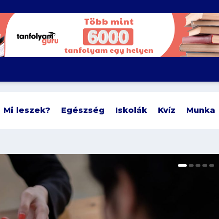
Mi leszek?
Egészség
Iskolák
Kvíz
Munka