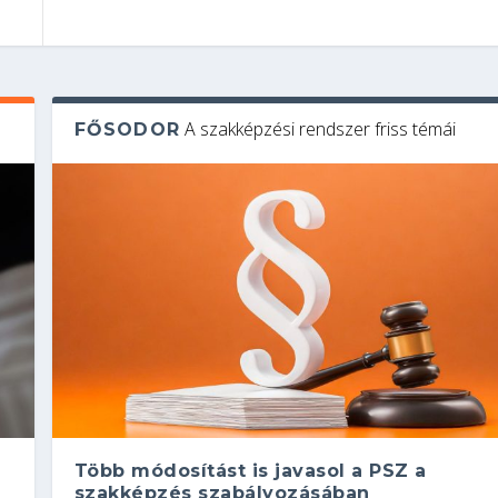
A szakképzési rendszer friss témái
FŐSODOR
Több módosítást is javasol a PSZ a
szakképzés szabályozásában