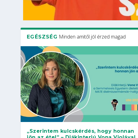
Minden amitől jól érzed magad
EGÉSZSÉG
„Szerintem kulcskérdés, hogy honnan
jön az étel” – Diákinterjú Vona Violával