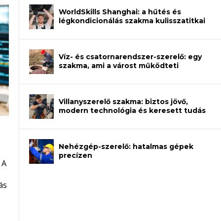
WorldSkills Shanghai: a hűtés és
légkondicionálás szakma kulisszatitkai
Víz- és csatornarendszer-szerelő: egy
szakma, ami a várost működteti
Villanyszerelő szakma: biztos jövő,
modern technológia és keresett tudás
Nehézgép-szerelő: hatalmas gépek
an – amikor néhány sor program dönti
precízen
 A
et a gépeket?
eli? Tanulj szakmát!
ódj ki telefon nélkül?
ás