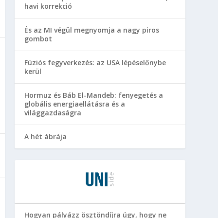
havi korrekció
És az MI végül megnyomja a nagy piros
gombot
Fúziós fegyverkezés: az USA lépéselőnybe
kerül
Hormuz és Báb El-Mandeb: fenyegetés a
globális energiaellátásra és a
világgazdaságra
A hét ábrája
Hogyan pályázz ösztöndíjra úgy, hogy ne