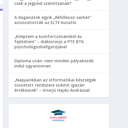
csak a jegyeid számítsanak?
A daganatok egyik „Akhilleusz-sarkát”
azonosították az ELTE kutatói
„Kiléptem a komfortzónámból és
fejlődtem” – diákinterjú a PTE BTK
pszichológushallgatójával
Diploma után: nem minden pályakezdő
indul ugyanonnan
„Napjainkban az informatikai készségek
összetett rendszere számít igazán
értékesnek” – Interjú Hajdu Andrással