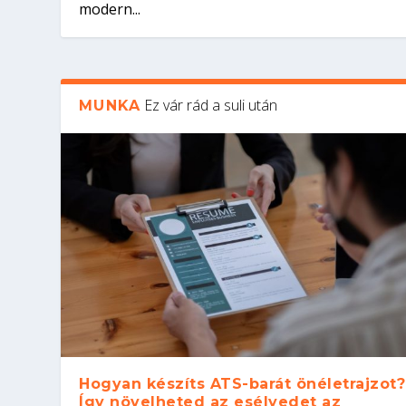
modern...
Ez vár rád a suli után
MUNKA
Hogyan készíts ATS-barát önéletrajzot?
Így növelheted az esélyedet az