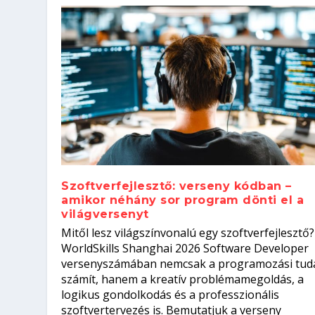
Szoftverfejlesztő: verseny kódban –
amikor néhány sor program dönti el a
világversenyt
Szoftverfejlesztő: verseny kódb
Mitől lesz világszínvonalú egy szoftverfejlesztő?
Kitalálod, mire használják ezek
Nem sikerült az egyetemi felvét
el a világversenyt...
Digitális detox – hogyan kapcsol
WorldSkills Shanghai 2026 Software Developer
Írta:
Írta:
Írta:
Írta:
Tóth Mónika
Oláh Erika
Szakmát Szerzek
Oláh Erika
|
|
|
2026. augusztus. 4.
2026. augusztus. 3.
2026. augusztus. 4.
|
2026. augusztus. 3.
|
|
|
Iskolák
Egészség
Kvíz
|
Mi leszek?
versenyszámában nemcsak a programozási tud
számít, hanem a kreatív problémamegoldás, a
logikus gondolkodás és a professzionális
szoftvertervezés is. Bemutatjuk a verseny