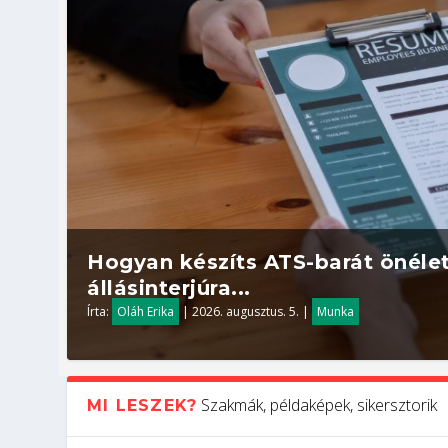
Hogyan készíts ATS-barát önélet
állásinterjúra...
Írta:
Oláh Erika
|
2026. augusztus. 5.
|
Munka
Szakmák, példaképek, sikersztorik
MI LESZEK?