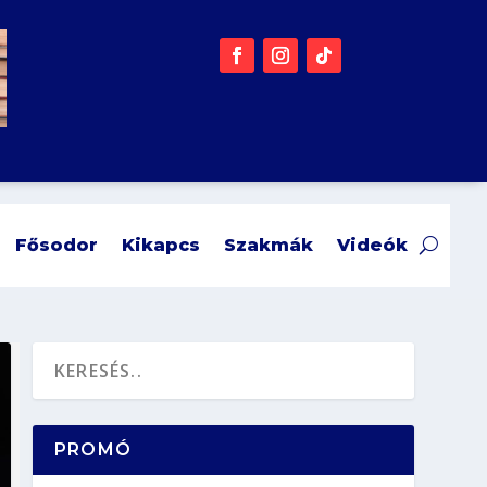
Fősodor
Kikapcs
Szakmák
Videók
PROMÓ