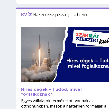
Ha szeretsz játszani, itt a helyed
KVÍZ
Híres cégek – Tudod, mivel
foglalkoznak?
Egyes vállalatok termékei ott vannak az
otthonunkban, mások a háttérben formálják a