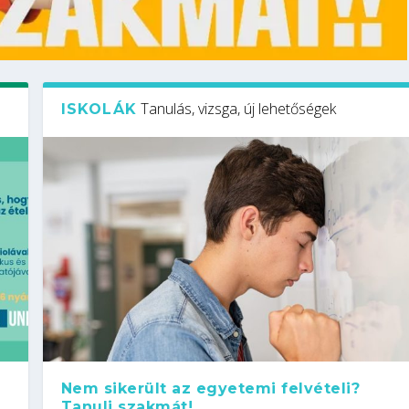
Tanulás, vizsga, új lehetőségek
ISKOLÁK
Nem sikerült az egyetemi felvételi?
Tanulj szakmát!