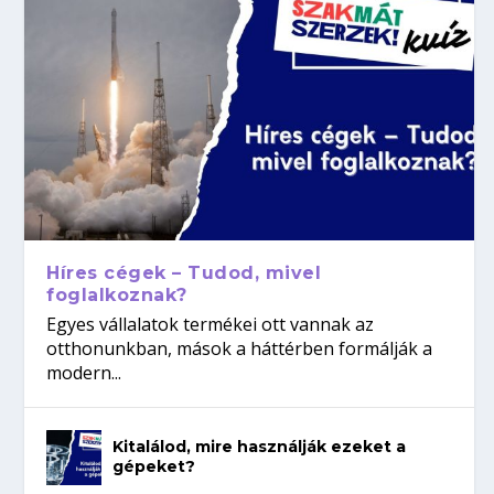
Híres cégek – Tudod, mivel
foglalkoznak?
Egyes vállalatok termékei ott vannak az
otthonunkban, mások a háttérben formálják a
modern...
Kitalálod, mire használják ezeket a
gépeket?