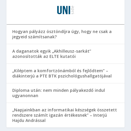
Hogyan pályázz ösztöndíjra úgy, hogy ne csak a
jegyeid számítsanak?
A daganatok egyik „Akhilleusz-sarkát”
azonosították az ELTE kutatói
„Kiléptem a komfortzónámból és fejlődtem” –
diákinterjú a PTE BTK pszichológushallgatójával
Diploma után: nem minden pályakezdő indul
ugyanonnan
„Napjainkban az informatikai készségek összetett
rendszere számít igazán értékesnek” – Interjú
Hajdu Andrással