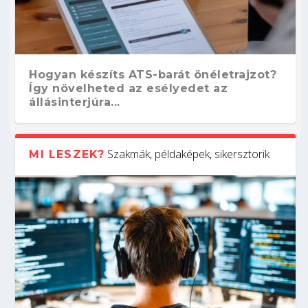
Hogyan készíts ATS-barát önéletrajzot?
Így növelheted az esélyedet az
állásinterjúra...
Szakmák, példaképek, sikersztorik
MI LESZEK?
Kitalálod, mire használják ezeket a
Nem sikerült az egyetemi felvételi?
Szoftverfejlesztő: verseny kódban –
Digitális detox – hogyan kapcsolódj ki