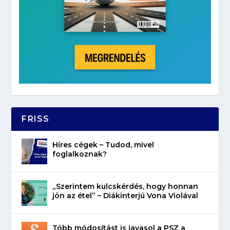
FRISS
Híres cégek – Tudod, mivel
foglalkoznak?
„Szerintem kulcskérdés, hogy honnan
jön az étel” – Diákinterjú Vona Violával
Több módosítást is javasol a PSZ a