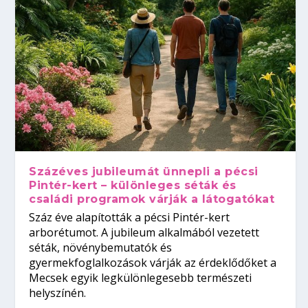
Százéves jubileumát ünnepli a pécsi
Pintér-kert – különleges séták és
családi programok várják a látogatókat
Száz éve alapították a pécsi Pintér-kert
arborétumot. A jubileum alkalmából vezetett
séták, növénybemutatók és
gyermekfoglalkozások várják az érdeklődőket a
Mecsek egyik legkülönlegesebb természeti
helyszínén.