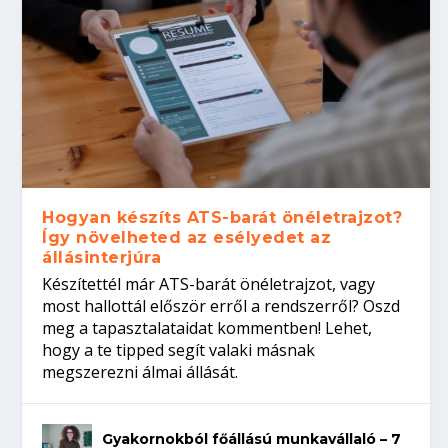
Hogyan készíts ATS-barát önéletrajzot?
Így növelheted az esélyedet az
állásinterjúra
Készítettél már ATS-barát önéletrajzot, vagy
most hallottál először erről a rendszerről? Oszd
meg a tapasztalataidat kommentben! Lehet,
hogy a te tipped segít valaki másnak
megszerezni álmai állását.
Gyakornokból főállású munkavállaló – 7