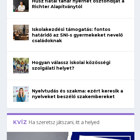
Húsz fiatal tanár nyerhet ösztöndíjat a
Richter Alapítványtól
Iskolakezdési támogatás: fontos
határidő az SNI-s gyermekeket nevelő
családoknak
Hogyan válassz iskolai közösségi
szolgálati helyet?
Nyelvtudás és szakma: ezért keresik a
nyelveket beszélő szakembereket
Ha szeretsz játszani, itt a helyed
KVÍZ