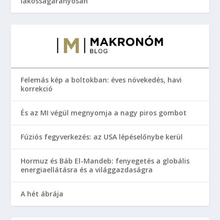
lakosságarányosan
Felemás kép a boltokban: éves növekedés, havi
korrekció
És az MI végül megnyomja a nagy piros gombot
Fúziós fegyverkezés: az USA lépéselőnybe kerül
Hormuz és Báb El-Mandeb: fenyegetés a globális
energiaellátásra és a világgazdaságra
A hét ábrája