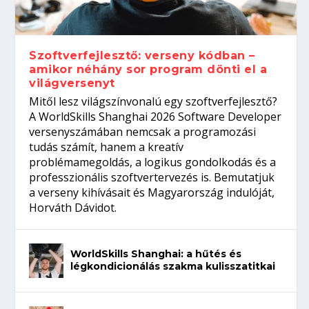
gépeket?
Tanulj szakmát!
amikor néhány sor program dönti el a
telefon nélkül?
világversenyt...
Szoftverfejlesztő: verseny kódban –
amikor néhány sor program dönti el a
világversenyt
Mitől lesz világszínvonalú egy szoftverfejlesztő?
A WorldSkills Shanghai 2026 Software Developer
versenyszámában nemcsak a programozási
tudás számít, hanem a kreatív
problémamegoldás, a logikus gondolkodás és a
professzionális szoftvertervezés is. Bemutatjuk
a verseny kihívásait és Magyarország indulóját,
Horváth Dávidot.
WorldSkills Shanghai: a hűtés és
légkondicionálás szakma kulisszatitkai