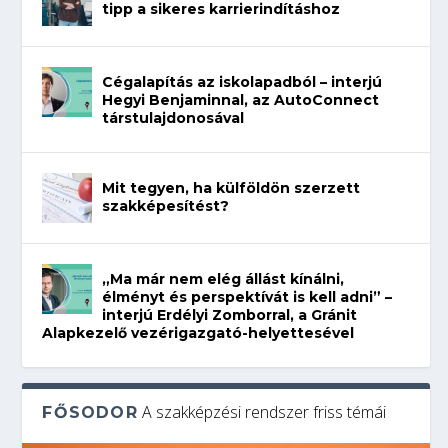
tipp a sikeres karrierindításhoz
Cégalapítás az iskolapadból – interjú
Hegyi Benjaminnal, az AutoConnect
társtulajdonosával
Mit tegyen, ha külföldön szerzett
szakképesítést?
„Ma már nem elég állást kínálni,
élményt és perspektívát is kell adni” –
interjú Erdélyi Zomborral, a Gránit
Alapkezelő vezérigazgató-helyettesével
A szakképzési rendszer friss témái
FŐSODOR