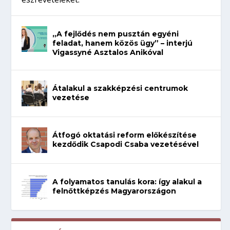
„A fejlődés nem pusztán egyéni
feladat, hanem közös ügy” – interjú
Vigassyné Asztalos Anikóval
Átalakul a szakképzési centrumok
vezetése
Átfogó oktatási reform előkészítése
kezdődik Csapodi Csaba vezetésével
A folyamatos tanulás kora: így alakul a
felnőttképzés Magyarországon