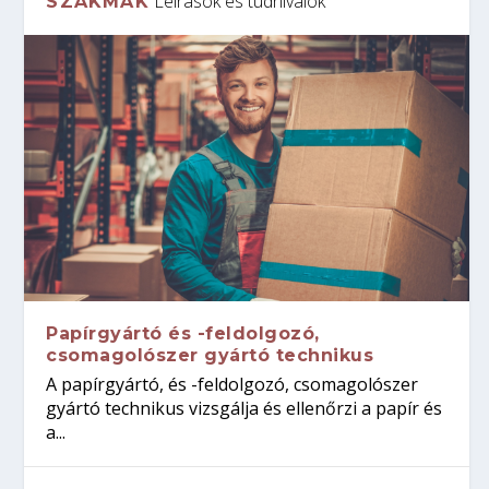
Leírások és tudnivalók
SZAKMÁK
Papírgyártó és -feldolgozó,
csomagolószer gyártó technikus
A papírgyártó, és -feldolgozó, csomagolószer
gyártó technikus vizsgálja és ellenőrzi a papír és
a...