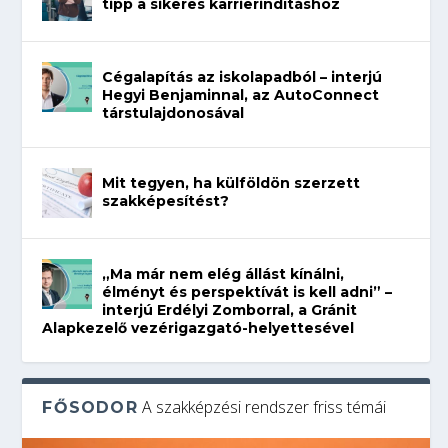
tipp a sikeres karrierindításhoz
Cégalapítás az iskolapadból – interjú
Hegyi Benjaminnal, az AutoConnect
társtulajdonosával
Mit tegyen, ha külföldön szerzett
szakképesítést?
„Ma már nem elég állást kínálni,
élményt és perspektívát is kell adni” –
interjú Erdélyi Zomborral, a Gránit
Alapkezelő vezérigazgató-helyettesével
A szakképzési rendszer friss témái
FŐSODOR