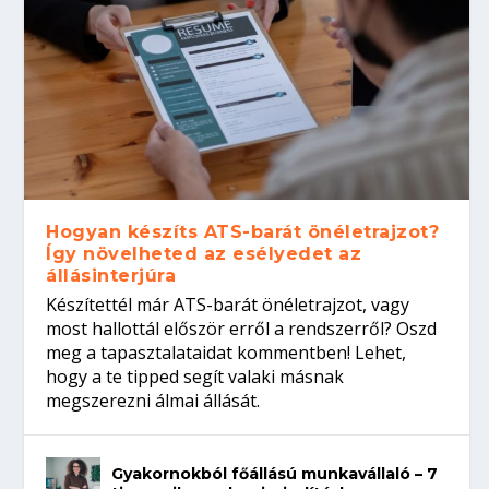
Hogyan készíts ATS-barát önéletrajzot?
Így növelheted az esélyedet az
állásinterjúra
Készítettél már ATS-barát önéletrajzot, vagy
most hallottál először erről a rendszerről? Oszd
meg a tapasztalataidat kommentben! Lehet,
hogy a te tipped segít valaki másnak
megszerezni álmai állását.
Gyakornokból főállású munkavállaló – 7