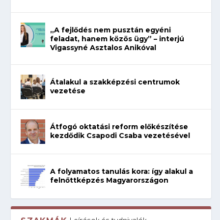
„A fejlődés nem pusztán egyéni
feladat, hanem közös ügy” – interjú
Vigassyné Asztalos Anikóval
Átalakul a szakképzési centrumok
vezetése
Átfogó oktatási reform előkészítése
kezdődik Csapodi Csaba vezetésével
A folyamatos tanulás kora: így alakul a
felnőttképzés Magyarországon