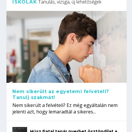
Tanulás, vizsga, új lehetőségek
ISKOLÁK
Nem sikerült az egyetemi felvételi?
Tanulj szakmát!
Nem sikerült a felvételi? Ez még egyáltalán nem
jelenti azt, hogy lemaradtál a sikeres...
Húsz fiatal tanár nyerhet ösztöndíjat a