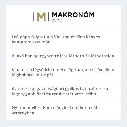
Leó pápa folytatja a Vatikán és Kína kényes
kompromisszumát
A jövő bankja egyszerre lesz látható és láthatatlan
Kína olcsó légvédelemmel drágíthatja az Irán elleni
légiháború költségét
Az amerikai gazdasági bérgyilkos Latin-Amerika
legnagyobb fizetési rendszerét veszi célba
Nyílt modellek: Kína előnybe kerülhet az MI-
versenyben