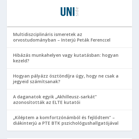
Multidiszciplináris ismeretek az
orvostudományban – Interjú Peták Ferenccel
Hibázás munkahelyen vagy kutatásban: hogyan
kezeld?
Hogyan pályázz ösztöndíjra úgy, hogy ne csak a
jegyeid számítsanak?
A daganatok egyik „Akhilleusz-sarkát”
azonosították az ELTE kutatói
„Kiléptem a komfortzónámból és fejlődtem” –
diákinterjú a PTE BTK pszichológushallgatójával