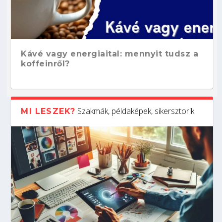
Kávé vagy energiaital: mennyit tudsz a
koffeinről?
Szakmák, példaképek, sikersztorik
MI LESZEK?
Hogyan készíts ATS-barát önéletrajzot?
Kitalálod, mire használják ezeket a
Nem sikerült az egyetemi felvételi?
Szoftverfejlesztő: verseny kódban –