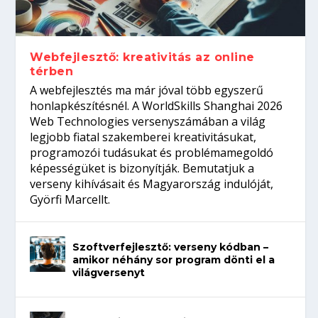
Így növelheted az esélyedet az
gépeket?
Tanulj szakmát!
amikor néhány sor program dönti el a
állásinterjúra...
világversenyt...
Webfejlesztő: kreativitás az online
térben
A webfejlesztés ma már jóval több egyszerű
honlapkészítésnél. A WorldSkills Shanghai 2026
Web Technologies versenyszámában a világ
legjobb fiatal szakemberei kreativitásukat,
programozói tudásukat és problémamegoldó
képességüket is bizonyítják. Bemutatjuk a
verseny kihívásait és Magyarország indulóját,
Györfi Marcellt.
Szoftverfejlesztő: verseny kódban –
amikor néhány sor program dönti el a
világversenyt