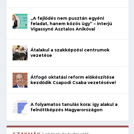
„A fejlődés nem pusztán egyéni
feladat, hanem közös ügy” – interjú
Vigassyné Asztalos Anikóval
Átalakul a szakképzési centrumok
vezetése
Átfogó oktatási reform előkészítése
kezdődik Csapodi Csaba vezetésével
A folyamatos tanulás kora: így alakul a
felnőttképzés Magyarországon