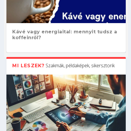
Kávé vagy energiaital: mennyit tudsz a
koffeinről?
Szakmák, példaképek, sikersztorik
MI LESZEK?
Hogyan készíts ATS-barát önéletrajzot?
Kitalálod, mire használják ezeket a
Nem sikerült az egyetemi felvételi?
Szoftverfejlesztő: verseny kódban –