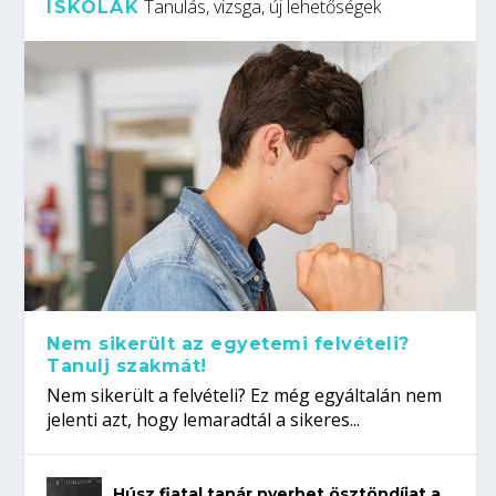
Tanulás, vizsga, új lehetőségek
ISKOLÁK
Nem sikerült az egyetemi felvételi?
Tanulj szakmát!
Nem sikerült a felvételi? Ez még egyáltalán nem
jelenti azt, hogy lemaradtál a sikeres...
Húsz fiatal tanár nyerhet ösztöndíjat a