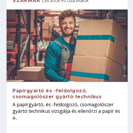
Leírások és tudnivalók
SZAKMÁK
Papírgyártó és -feldolgozó,
csomagolószer gyártó technikus
A papírgyártó, és -feldolgozó, csomagolószer
gyártó technikus vizsgálja és ellenőrzi a papír és
a...