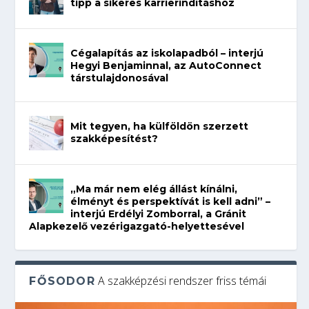
tipp a sikeres karrierindításhoz
Cégalapítás az iskolapadból – interjú
Hegyi Benjaminnal, az AutoConnect
társtulajdonosával
Mit tegyen, ha külföldön szerzett
szakképesítést?
„Ma már nem elég állást kínálni,
élményt és perspektívát is kell adni” –
interjú Erdélyi Zomborral, a Gránit
Alapkezelő vezérigazgató-helyettesével
A szakképzési rendszer friss témái
FŐSODOR