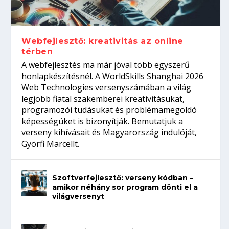
Így növelheted az esélyedet az
gépeket?
Tanulj szakmát!
amikor néhány sor program dönti el a
állásinterjúra...
világversenyt...
Webfejlesztő: kreativitás az online
térben
A webfejlesztés ma már jóval több egyszerű
honlapkészítésnél. A WorldSkills Shanghai 2026
Web Technologies versenyszámában a világ
legjobb fiatal szakemberei kreativitásukat,
programozói tudásukat és problémamegoldó
képességüket is bizonyítják. Bemutatjuk a
verseny kihívásait és Magyarország indulóját,
Györfi Marcellt.
Szoftverfejlesztő: verseny kódban –
amikor néhány sor program dönti el a
világversenyt