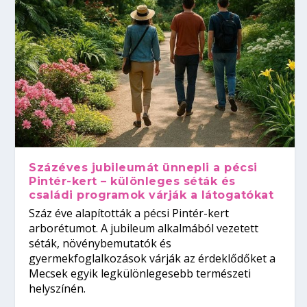
Százéves jubileumát ünnepli a pécsi
Pintér-kert – különleges séták és
családi programok várják a látogatókat
Száz éve alapították a pécsi Pintér-kert
arborétumot. A jubileum alkalmából vezetett
séták, növénybemutatók és
gyermekfoglalkozások várják az érdeklődőket a
Mecsek egyik legkülönlegesebb természeti
helyszínén.