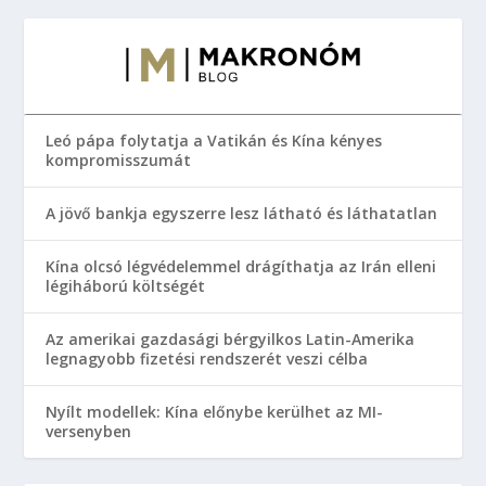
Leó pápa folytatja a Vatikán és Kína kényes
kompromisszumát
A jövő bankja egyszerre lesz látható és láthatatlan
Kína olcsó légvédelemmel drágíthatja az Irán elleni
légiháború költségét
Az amerikai gazdasági bérgyilkos Latin-Amerika
legnagyobb fizetési rendszerét veszi célba
Nyílt modellek: Kína előnybe kerülhet az MI-
versenyben