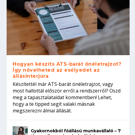
Hogyan készíts ATS-barát önéletrajzot?
Így növelheted az esélyedet az
állásinterjúra
Készítettél már ATS-barát önéletrajzot, vagy
most hallottál először erről a rendszerről? Oszd
meg a tapasztalataidat kommentben! Lehet,
hogy a te tipped segít valaki másnak
megszerezni álmai állását.
Gyakornokból főállású munkavállaló – 7