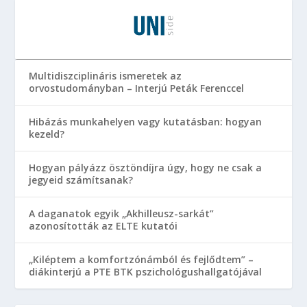
Multidiszciplináris ismeretek az
orvostudományban – Interjú Peták Ferenccel
Hibázás munkahelyen vagy kutatásban: hogyan
kezeld?
Hogyan pályázz ösztöndíjra úgy, hogy ne csak a
jegyeid számítsanak?
A daganatok egyik „Akhilleusz-sarkát”
azonosították az ELTE kutatói
„Kiléptem a komfortzónámból és fejlődtem” –
diákinterjú a PTE BTK pszichológushallgatójával