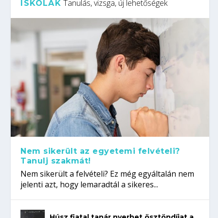
Tanulás, vizsga, új lehetőségek
ISKOLÁK
Nem sikerült az egyetemi felvételi?
Tanulj szakmát!
Nem sikerült a felvételi? Ez még egyáltalán nem
jelenti azt, hogy lemaradtál a sikeres...
Húsz fiatal tanár nyerhet ösztöndíjat a