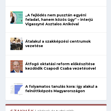
„A fejlődés nem pusztán egyéni
feladat, hanem közös ügy” – interjú
Vigassyné Asztalos Anikóval
Átalakul a szakképzési centrumok
vezetése
Átfogó oktatási reform előkészítése
kezdődik Csapodi Csaba vezetésével
A folyamatos tanulás kora: így alakul a
felnőttképzés Magyarországon