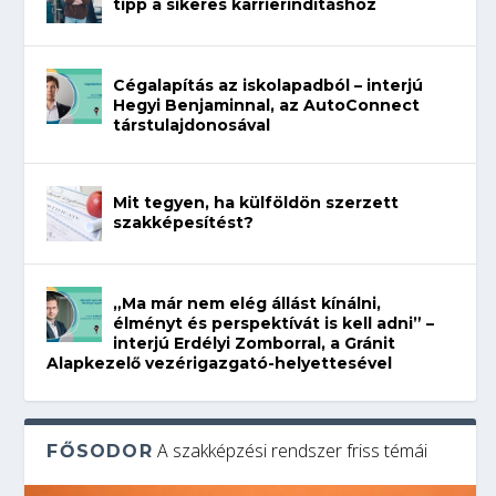
tipp a sikeres karrierindításhoz
Cégalapítás az iskolapadból – interjú
Hegyi Benjaminnal, az AutoConnect
társtulajdonosával
Mit tegyen, ha külföldön szerzett
szakképesítést?
„Ma már nem elég állást kínálni,
élményt és perspektívát is kell adni” –
interjú Erdélyi Zomborral, a Gránit
Alapkezelő vezérigazgató-helyettesével
A szakképzési rendszer friss témái
FŐSODOR