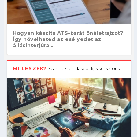
Hogyan készíts ATS-barát önéletrajzot?
Így növelheted az esélyedet az
állásinterjúra...
Szakmák, példaképek, sikersztorik
MI LESZEK?
Kitalálod, mire használják ezeket a
Nem sikerült az egyetemi felvételi?
Szoftverfejlesztő: verseny kódban –
Digitális detox – hogyan kapcsolódj ki