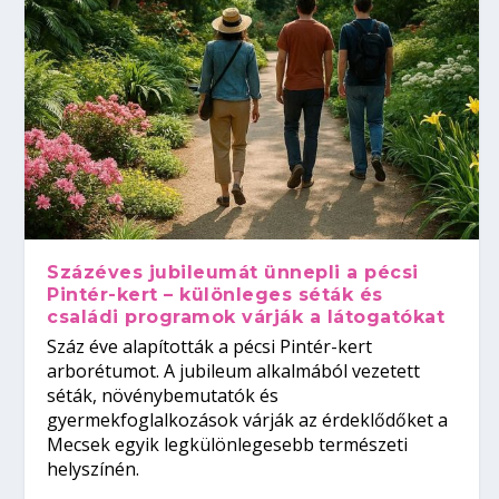
Százéves jubileumát ünnepli a pécsi
Pintér-kert – különleges séták és
családi programok várják a látogatókat
Száz éve alapították a pécsi Pintér-kert
arborétumot. A jubileum alkalmából vezetett
séták, növénybemutatók és
gyermekfoglalkozások várják az érdeklődőket a
Mecsek egyik legkülönlegesebb természeti
helyszínén.