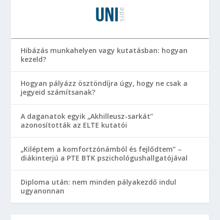
Hibázás munkahelyen vagy kutatásban: hogyan
kezeld?
Hogyan pályázz ösztöndíjra úgy, hogy ne csak a
jegyeid számítsanak?
A daganatok egyik „Akhilleusz-sarkát”
azonosították az ELTE kutatói
„Kiléptem a komfortzónámból és fejlődtem” –
diákinterjú a PTE BTK pszichológushallgatójával
Diploma után: nem minden pályakezdő indul
ugyanonnan