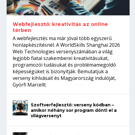
gépeket?
Tanulj szakmát!
amikor néhány sor program dönti el a
telefon nélkül?
világversenyt...
Webfejlesztő: kreativitás az online
térben
A webfejlesztés ma már jóval több egyszerű
honlapkészítésnél. A WorldSkills Shanghai 2026
Web Technologies versenyszámában a világ
legjobb fiatal szakemberei kreativitásukat,
programozói tudásukat és problémamegoldó
képességüket is bizonyítják. Bemutatjuk a
verseny kihívásait és Magyarország indulóját,
Györfi Marcellt.
Szoftverfejlesztő: verseny kódban –
amikor néhány sor program dönti el a
világversenyt