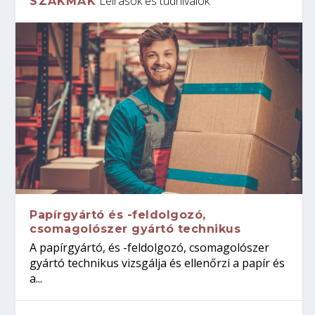
Leírások és tudnivalók
SZAKMÁK
Papírgyártó és -feldolgozó,
csomagolószer gyártó technikus
A papírgyártó, és -feldolgozó, csomagolószer
gyártó technikus vizsgálja és ellenőrzi a papír és
a...