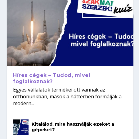
Híres cégek – Tudod, mivel
foglalkoznak?
Egyes vállalatok termékei ott vannak az
otthonunkban, mások a háttérben formálják a
modern...
Kitalálod, mire használják ezeket a
gépeket?