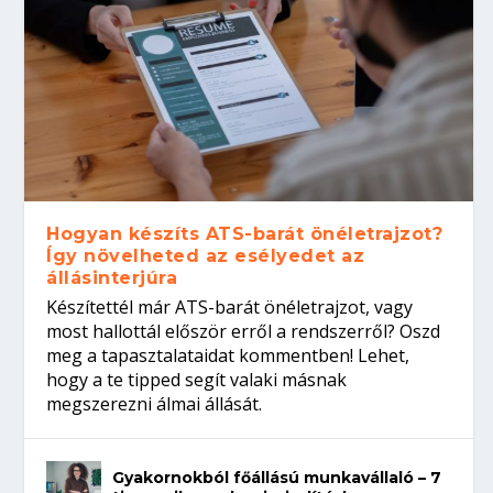
Hogyan készíts ATS-barát önéletrajzot?
Így növelheted az esélyedet az
állásinterjúra
Készítettél már ATS-barát önéletrajzot, vagy
most hallottál először erről a rendszerről? Oszd
meg a tapasztalataidat kommentben! Lehet,
hogy a te tipped segít valaki másnak
megszerezni álmai állását.
Gyakornokból főállású munkavállaló – 7