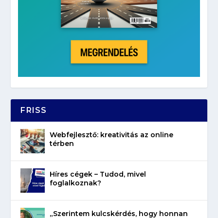
FRISS
Webfejlesztő: kreativitás az online
térben
Híres cégek – Tudod, mivel
foglalkoznak?
„Szerintem kulcskérdés, hogy honnan