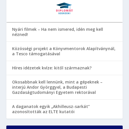
Nyári filmek – Ha nem ismered, idén meg kell
nézned!
Közösségi projekt a Könyvmentorok Alapítványnál,
a Tesco támogatásával
Híres idézetek kvíze: kitől származnak?
Okosabbnak kell lennünk, mint a gépeknek –
interjú Andor Györggyel, a Budapesti
Gazdaságtudományi Egyetem rektorával
A daganatok egyik „Akhilleusz-sarkát”
azonosították az ELTE kutatói