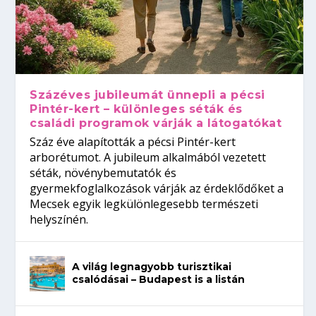
Százéves jubileumát ünnepli a pécsi
Pintér-kert – különleges séták és
családi programok várják a látogatókat
Száz éve alapították a pécsi Pintér-kert
arborétumot. A jubileum alkalmából vezetett
séták, növénybemutatók és
gyermekfoglalkozások várják az érdeklődőket a
Mecsek egyik legkülönlegesebb természeti
helyszínén.
A világ legnagyobb turisztikai
csalódásai – Budapest is a listán