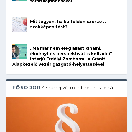
társtulajdonosával
Mit tegyen, ha külföldön szerzett
szakképesítést?
„Ma már nem elég állást kínálni,
élményt és perspektívát is kell adni” –
interjú Erdélyi Zomborral, a Gránit
Alapkezelő vezérigazgató-helyettesével
A szakképzési rendszer friss témái
FŐSODOR