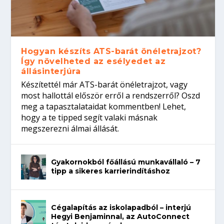
Hogyan készíts ATS-barát önéletrajzot?
Így növelheted az esélyedet az
állásinterjúra
Készítettél már ATS-barát önéletrajzot, vagy
most hallottál először erről a rendszerről? Oszd
meg a tapasztalataidat kommentben! Lehet,
hogy a te tipped segít valaki másnak
megszerezni álmai állását.
Gyakornokból főállású munkavállaló – 7
tipp a sikeres karrierindításhoz
Cégalapítás az iskolapadból – interjú
Hegyi Benjaminnal, az AutoConnect