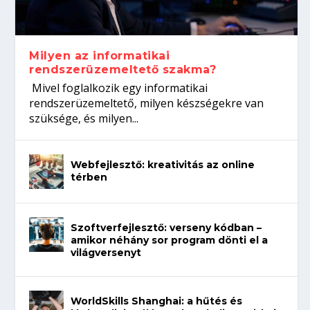
koffeinről?
Így növelheted az esélyedet az
gépeket?
Tanulj szakmát!
állásinterjúra...
Milyen az informatikai
rendszerüzemeltető szakma?
Mivel foglalkozik egy informatikai
rendszerüzemeltető, milyen készségekre van
szüksége, és milyen...
Webfejlesztő: kreativitás az online
térben
Szoftverfejlesztő: verseny kódban –
amikor néhány sor program dönti el a
világversenyt
WorldSkills Shanghai: a hűtés és