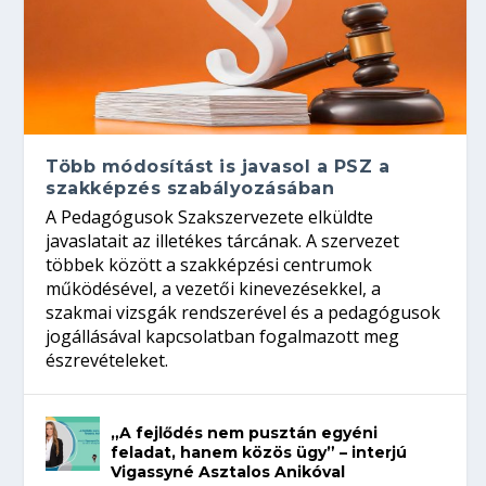
Több módosítást is javasol a PSZ a
szakképzés szabályozásában
A Pedagógusok Szakszervezete elküldte
javaslatait az illetékes tárcának. A szervezet
többek között a szakképzési centrumok
működésével, a vezetői kinevezésekkel, a
szakmai vizsgák rendszerével és a pedagógusok
jogállásával kapcsolatban fogalmazott meg
észrevételeket.
„A fejlődés nem pusztán egyéni
feladat, hanem közös ügy” – interjú
Vigassyné Asztalos Anikóval