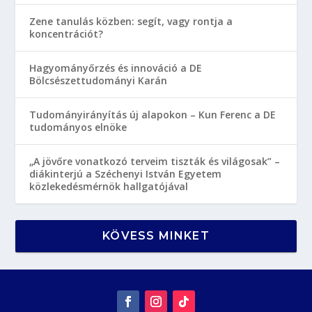
Zene tanulás közben: segít, vagy rontja a
koncentrációt?
Hagyományőrzés és innováció a DE
Bölcsészettudományi Karán
Tudományirányítás új alapokon – Kun Ferenc a DE
tudományos elnöke
„A jövőre vonatkozó terveim tiszták és világosak” –
diákinterjú a Széchenyi István Egyetem
közlekedésmérnök hallgatójával
KÖVESS MINKET