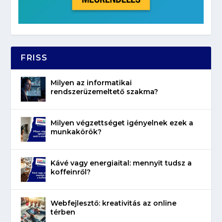
FRISS
Milyen az informatikai
rendszerüzemeltető szakma?
Milyen végzettséget igényelnek ezek a
munkakörök?
Kávé vagy energiaital: mennyit tudsz a
koffeinről?
Webfejlesztő: kreativitás az online
térben