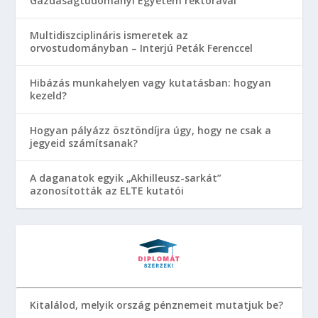
Gazdaságtudományi Egyetem rektorával
Multidiszciplináris ismeretek az
orvostudományban – Interjú Peták Ferenccel
Hibázás munkahelyen vagy kutatásban: hogyan
kezeld?
Hogyan pályázz ösztöndíjra úgy, hogy ne csak a
jegyeid számítsanak?
A daganatok egyik „Akhilleusz-sarkát”
azonosították az ELTE kutatói
Kitalálod, melyik ország pénznemeit mutatjuk be?