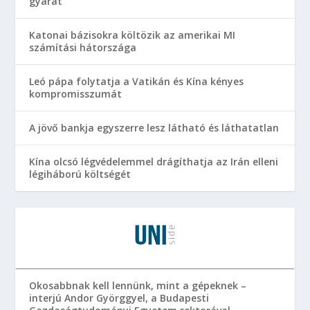
gyárat
Katonai bázisokra költözik az amerikai MI
számítási hátországa
Leó pápa folytatja a Vatikán és Kína kényes
kompromisszumát
A jövő bankja egyszerre lesz látható és láthatatlan
Kína olcsó légvédelemmel drágíthatja az Irán elleni
légiháború költségét
Okosabbnak kell lennünk, mint a gépeknek –
interjú Andor Györggyel, a Budapesti