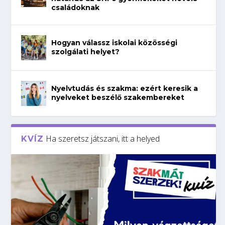
családoknak
Hogyan válassz iskolai közösségi
szolgálati helyet?
Nyelvtudás és szakma: ezért keresik a
nyelveket beszélő szakembereket
Ha szeretsz játszani, itt a helyed
KVÍZ