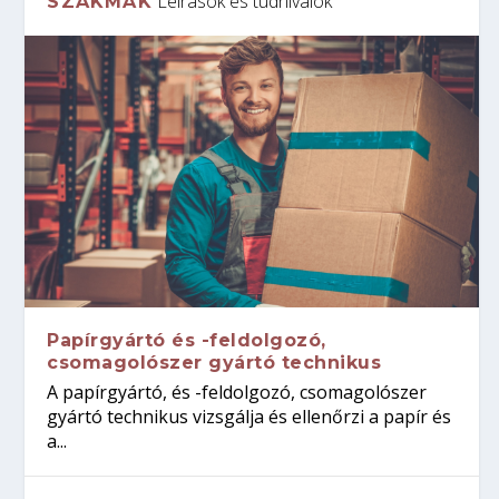
Leírások és tudnivalók
SZAKMÁK
Papírgyártó és -feldolgozó,
csomagolószer gyártó technikus
A papírgyártó, és -feldolgozó, csomagolószer
gyártó technikus vizsgálja és ellenőrzi a papír és
a...