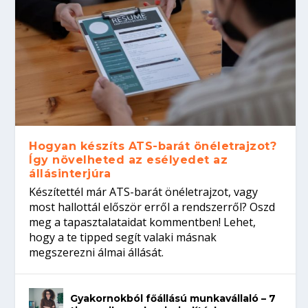
Hogyan készíts ATS-barát önéletrajzot?
Így növelheted az esélyedet az
állásinterjúra
Készítettél már ATS-barát önéletrajzot, vagy
most hallottál először erről a rendszerről? Oszd
meg a tapasztalataidat kommentben! Lehet,
hogy a te tipped segít valaki másnak
megszerezni álmai állását.
Gyakornokból főállású munkavállaló – 7