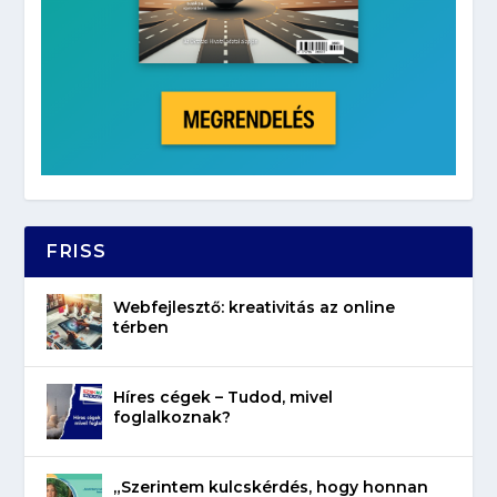
FRISS
Webfejlesztő: kreativitás az online
térben
Híres cégek – Tudod, mivel
foglalkoznak?
„Szerintem kulcskérdés, hogy honnan