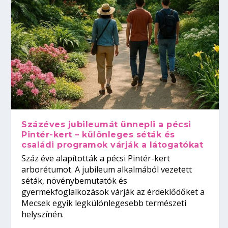
Százéves jubileumát ünnepli a pécsi
Pintér-kert – különleges séták és
családi programok várják a látogatókat
Száz éve alapították a pécsi Pintér-kert
arborétumot. A jubileum alkalmából vezetett
séták, növénybemutatók és
gyermekfoglalkozások várják az érdeklődőket a
Mecsek egyik legkülönlegesebb természeti
helyszínén.