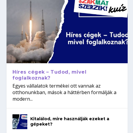
Híres cégek – Tudod, mivel
foglalkoznak?
Egyes vállalatok termékei ott vannak az
otthonunkban, mások a háttérben formálják a
modern...
Kitalálod, mire használják ezeket a
gépeket?