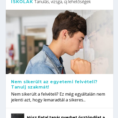
Tanulás, vizsga, új lehetőségek
ISKOLÁK
Nem sikerült az egyetemi felvételi?
Tanulj szakmát!
Nem sikerült a felvételi? Ez még egyáltalán nem
jelenti azt, hogy lemaradtál a sikeres...
Húsz fiatal tanár nyerhet ösztöndíjat a