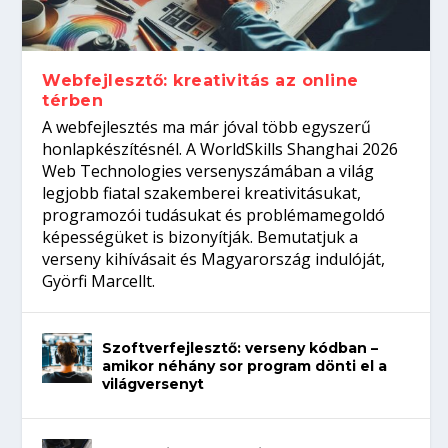
gépeket?
Tanulj szakmát!
amikor néhány sor program dönti el a
telefon nélkül?
világversenyt...
Webfejlesztő: kreativitás az online
térben
A webfejlesztés ma már jóval több egyszerű
honlapkészítésnél. A WorldSkills Shanghai 2026
Web Technologies versenyszámában a világ
legjobb fiatal szakemberei kreativitásukat,
programozói tudásukat és problémamegoldó
képességüket is bizonyítják. Bemutatjuk a
verseny kihívásait és Magyarország indulóját,
Györfi Marcellt.
Szoftverfejlesztő: verseny kódban –
amikor néhány sor program dönti el a
világversenyt