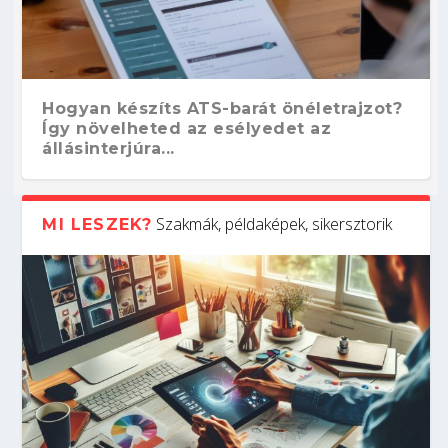
Hogyan készíts ATS-barát önéletrajzot?
Így növelheted az esélyedet az
állásinterjúra...
Szakmák, példaképek, sikersztorik
MI LESZEK?
Kitalálod, mire használják ezeket a
Nem sikerült az egyetemi felvételi?
Szoftverfejlesztő: verseny kódban –
Digitális detox – hogyan kapcsolódj ki