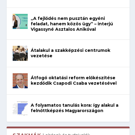
„A fejlődés nem pusztán egyéni
feladat, hanem közös ügy” – interjú
Vigassyné Asztalos Anikóval
Átalakul a szakképzési centrumok
vezetése
Átfogó oktatási reform előkészítése
kezdődik Csapodi Csaba vezetésével
A folyamatos tanulás kora: így alakul a
felnőttképzés Magyarországon