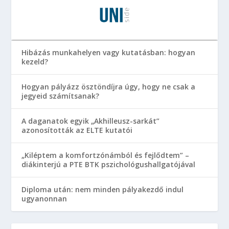
Hibázás munkahelyen vagy kutatásban: hogyan
kezeld?
Hogyan pályázz ösztöndíjra úgy, hogy ne csak a
jegyeid számítsanak?
A daganatok egyik „Akhilleusz-sarkát”
azonosították az ELTE kutatói
„Kiléptem a komfortzónámból és fejlődtem” –
diákinterjú a PTE BTK pszichológushallgatójával
Diploma után: nem minden pályakezdő indul
ugyanonnan