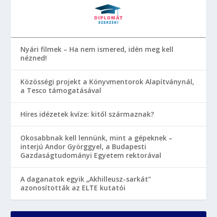
Nyári filmek – Ha nem ismered, idén meg kell
nézned!
Közösségi projekt a Könyvmentorok Alapítványnál,
a Tesco támogatásával
Híres idézetek kvíze: kitől származnak?
Okosabbnak kell lennünk, mint a gépeknek –
interjú Andor Györggyel, a Budapesti
Gazdaságtudományi Egyetem rektorával
A daganatok egyik „Akhilleusz-sarkát”
azonosították az ELTE kutatói