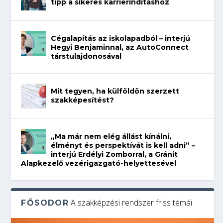
tipp a sikeres karrierindításhoz
Cégalapítás az iskolapadból – interjú
Hegyi Benjaminnal, az AutoConnect
társtulajdonosával
Mit tegyen, ha külföldön szerzett
szakképesítést?
„Ma már nem elég állást kínálni,
élményt és perspektívát is kell adni” –
interjú Erdélyi Zomborral, a Gránit
Alapkezelő vezérigazgató-helyettesével
A szakképzési rendszer friss témái
FŐSODOR