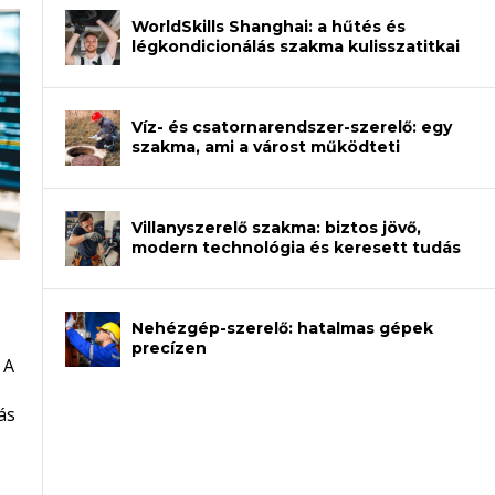
WorldSkills Shanghai: a hűtés és
légkondicionálás szakma kulisszatitkai
Víz- és csatornarendszer-szerelő: egy
szakma, ami a várost működteti
Villanyszerelő szakma: biztos jövő,
modern technológia és keresett tudás
Nehézgép-szerelő: hatalmas gépek
an – amikor néhány sor program dönti
precízen
 A
et a gépeket?
eli? Tanulj szakmát!
ódj ki telefon nélkül?
ás