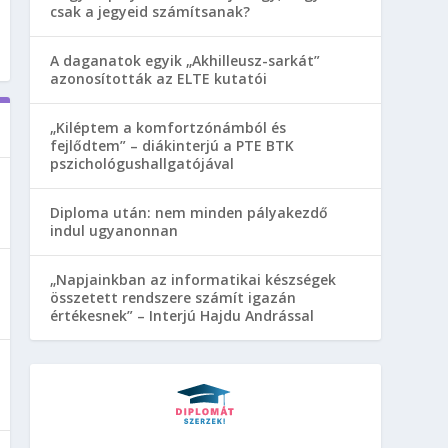
csak a jegyeid számítsanak?
A daganatok egyik „Akhilleusz-sarkát”
azonosították az ELTE kutatói
„Kiléptem a komfortzónámból és
fejlődtem” – diákinterjú a PTE BTK
pszichológushallgatójával
Diploma után: nem minden pályakezdő
indul ugyanonnan
„Napjainkban az informatikai készségek
összetett rendszere számít igazán
értékesnek” – Interjú Hajdu Andrással