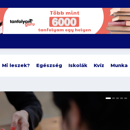
Mi leszek?
Egészség
Iskolák
Kvíz
Munka