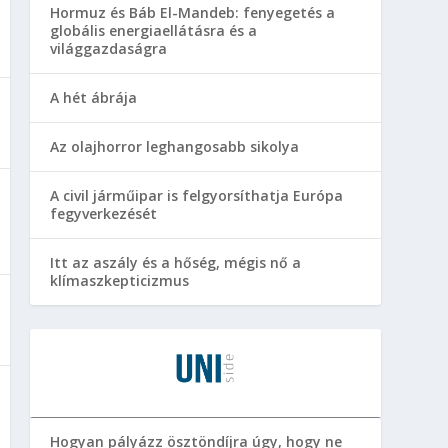
Hormuz és Báb El-Mandeb: fenyegetés a
globális energiaellátásra és a
világgazdaságra
A hét ábrája
Az olajhorror leghangosabb sikolya
A civil járműipar is felgyorsíthatja Európa
fegyverkezését
Itt az aszály és a hőség, mégis nő a
klímaszkepticizmus
Hogyan pályázz ösztöndíjra úgy, hogy ne