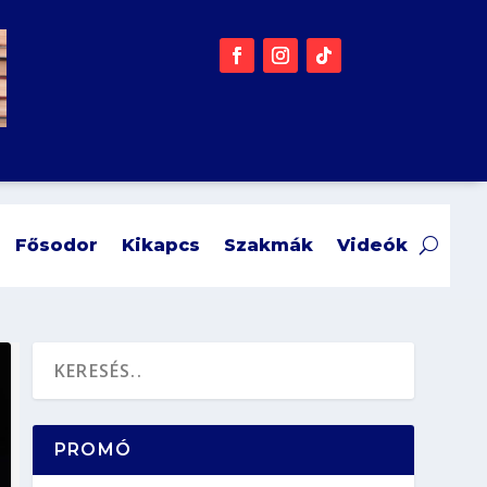
Fősodor
Kikapcs
Szakmák
Videók
PROMÓ