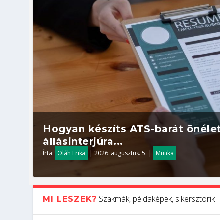
Hogyan készíts ATS-barát önélet
állásinterjúra...
Írta:
Oláh Erika
|
2026. augusztus. 5.
|
Munka
Szakmák, példaképek, sikersztorik
MI LESZEK?