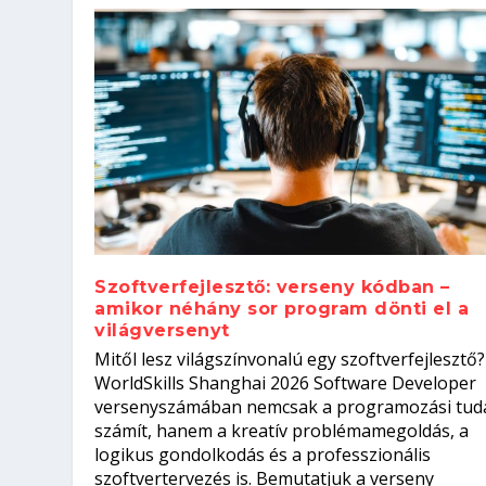
Szoftverfejlesztő: verseny kódban –
amikor néhány sor program dönti el a
világversenyt
Szoftverfejlesztő: verseny kódb
Mitől lesz világszínvonalú egy szoftverfejlesztő?
Kitalálod, mire használják ezek
Nem sikerült az egyetemi felvét
el a világversenyt...
Digitális detox – hogyan kapcsol
WorldSkills Shanghai 2026 Software Developer
Írta:
Írta:
Írta:
Írta:
Tóth Mónika
Oláh Erika
Szakmát Szerzek
Oláh Erika
|
|
|
2026. augusztus. 4.
2026. augusztus. 3.
2026. augusztus. 4.
|
2026. augusztus. 3.
|
|
|
Iskolák
Egészség
Kvíz
|
Mi leszek?
versenyszámában nemcsak a programozási tud
számít, hanem a kreatív problémamegoldás, a
logikus gondolkodás és a professzionális
szoftvertervezés is. Bemutatjuk a verseny