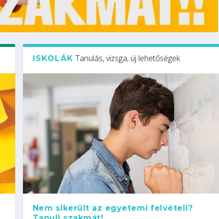
Tanulás, vizsga, új lehetőségek
ISKOLÁK
Nem sikerült az egyetemi felvételi?
Tanulj szakmát!