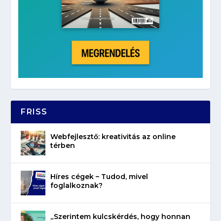
FRISS
Webfejlesztő: kreativitás az online
térben
Híres cégek – Tudod, mivel
foglalkoznak?
„Szerintem kulcskérdés, hogy honnan