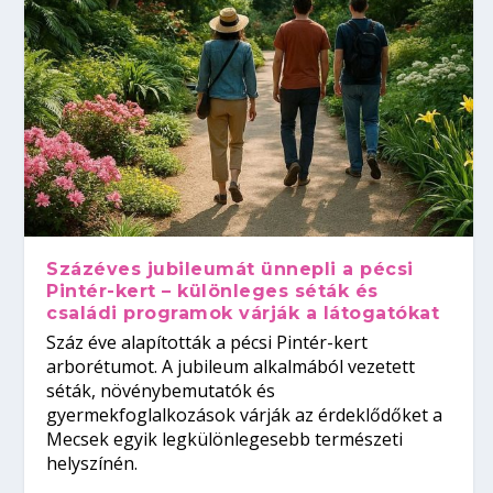
Százéves jubileumát ünnepli a pécsi
Pintér-kert – különleges séták és
családi programok várják a látogatókat
Száz éve alapították a pécsi Pintér-kert
arborétumot. A jubileum alkalmából vezetett
séták, növénybemutatók és
gyermekfoglalkozások várják az érdeklődőket a
Mecsek egyik legkülönlegesebb természeti
helyszínén.