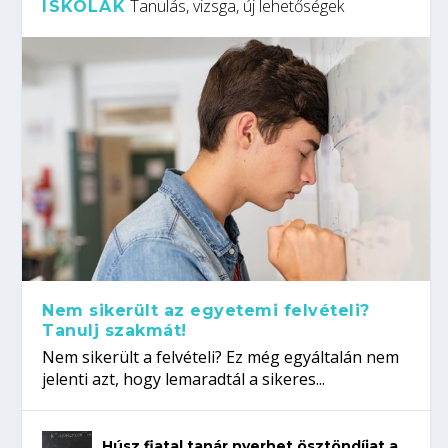
Tanulás, vizsga, új lehetőségek
ISKOLÁK
Nem sikerült az egyetemi felvételi?
Tanulj szakmát!
Nem sikerült a felvételi? Ez még egyáltalán nem
jelenti azt, hogy lemaradtál a sikeres...
Húsz fiatal tanár nyerhet ösztöndíjat a