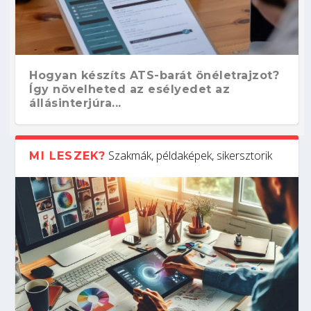
Hogyan készíts ATS-barát önéletrajzot?
Így növelheted az esélyedet az
állásinterjúra...
Szakmák, példaképek, sikersztorik
MI LESZEK?
Kitalálod, mire használják ezeket a
Nem sikerült az egyetemi felvételi?
Szoftverfejlesztő: verseny kódban –
Digitális detox – hogyan kapcsolódj ki