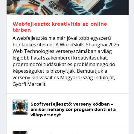
gépeket?
Tanulj szakmát!
amikor néhány sor program dönti el a
telefon nélkül?
világversenyt...
Webfejlesztő: kreativitás az online
térben
A webfejlesztés ma már jóval több egyszerű
honlapkészítésnél. A WorldSkills Shanghai 2026
Web Technologies versenyszámában a világ
legjobb fiatal szakemberei kreativitásukat,
programozói tudásukat és problémamegoldó
képességüket is bizonyítják. Bemutatjuk a
verseny kihívásait és Magyarország indulóját,
Györfi Marcellt.
Szoftverfejlesztő: verseny kódban –
amikor néhány sor program dönti el a
világversenyt