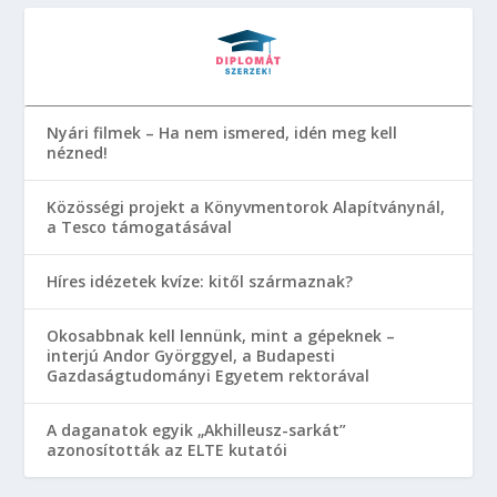
Nyári filmek – Ha nem ismered, idén meg kell
nézned!
Közösségi projekt a Könyvmentorok Alapítványnál,
a Tesco támogatásával
Híres idézetek kvíze: kitől származnak?
Okosabbnak kell lennünk, mint a gépeknek –
interjú Andor Györggyel, a Budapesti
Gazdaságtudományi Egyetem rektorával
A daganatok egyik „Akhilleusz-sarkát”
azonosították az ELTE kutatói