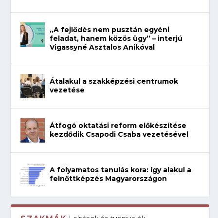
„A fejlődés nem pusztán egyéni
feladat, hanem közös ügy” – interjú
Vigassyné Asztalos Anikóval
Átalakul a szakképzési centrumok
vezetése
Átfogó oktatási reform előkészítése
kezdődik Csapodi Csaba vezetésével
A folyamatos tanulás kora: így alakul a
felnőttképzés Magyarországon