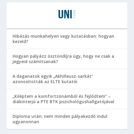
Hibázás munkahelyen vagy kutatásban: hogyan
kezeld?
Hogyan pályázz ösztöndíjra úgy, hogy ne csak a
jegyeid számítsanak?
A daganatok egyik „Akhilleusz-sarkát”
azonosították az ELTE kutatói
„Kiléptem a komfortzónámból és fejlődtem” –
diákinterjú a PTE BTK pszichológushallgatójával
Diploma után: nem minden pályakezdő indul
ugyanonnan