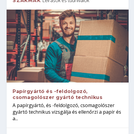
Leírások és tudnivalók
SZAKMÁK
Papírgyártó és -feldolgozó,
csomagolószer gyártó technikus
A papírgyártó, és -feldolgozó, csomagolószer
gyártó technikus vizsgálja és ellenőrzi a papír és
a...