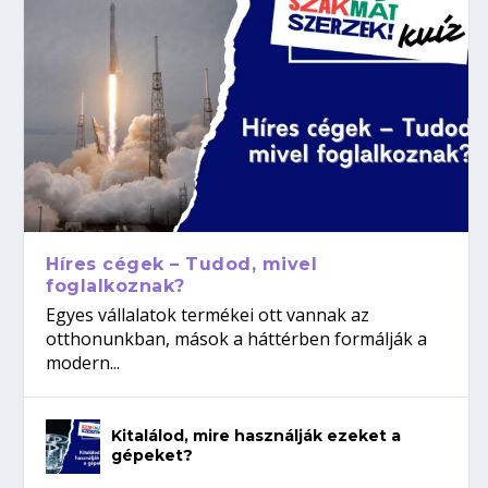
Híres cégek – Tudod, mivel
foglalkoznak?
Egyes vállalatok termékei ott vannak az
otthonunkban, mások a háttérben formálják a
modern...
Kitalálod, mire használják ezeket a
gépeket?