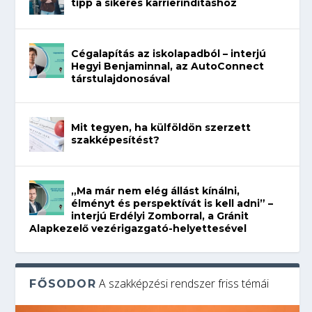
tipp a sikeres karrierindításhoz
Cégalapítás az iskolapadból – interjú
Hegyi Benjaminnal, az AutoConnect
társtulajdonosával
Mit tegyen, ha külföldön szerzett
szakképesítést?
„Ma már nem elég állást kínálni,
élményt és perspektívát is kell adni” –
interjú Erdélyi Zomborral, a Gránit
Alapkezelő vezérigazgató-helyettesével
A szakképzési rendszer friss témái
FŐSODOR