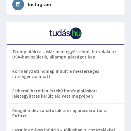
Instagram
Trump aláírta – Már nem egyértelmű, ha valaki az
USA-ban születik, állampolgárságot kap
Kormányzati honlap indult a mesterséges
intelligencia miatt
Felbecsülhetetlen értékű honfoglaláskori
leletegyüttes került elő Pest megyében
Reagál a devizahatásokra és új piacokra tör a
Richter
Lassult az éves infláció – Júliusban 1,2 százalékkal