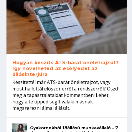
Hogyan készíts ATS-barát önéletrajzot?
Így növelheted az esélyedet az
állásinterjúra
Készítettél már ATS-barát önéletrajzot, vagy
most hallottál először erről a rendszerről? Oszd
meg a tapasztalataidat kommentben! Lehet,
hogy a te tipped segít valaki másnak
megszerezni álmai állását.
Gyakornokból főállású munkavállaló – 7