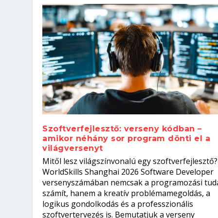
Szoftverfejlesztő: verseny kódban –
amikor néhány sor program dönti el a
világversenyt
Szoftverfejlesztő: verseny kódb
Mitől lesz világszínvonalú egy szoftverfejlesztő?
Kitalálod, mire használják ezek
Nem sikerült az egyetemi felvét
el a világversenyt...
Digitális detox – hogyan kapcsol
WorldSkills Shanghai 2026 Software Developer
Írta:
Írta:
Írta:
Írta:
Tóth Mónika
Oláh Erika
Szakmát Szerzek
Oláh Erika
|
|
|
2026. augusztus. 4.
2026. augusztus. 3.
2026. augusztus. 4.
|
2026. augusztus. 3.
|
|
|
Iskolák
Egészség
Kvíz
|
Mi leszek?
versenyszámában nemcsak a programozási tud
számít, hanem a kreatív problémamegoldás, a
logikus gondolkodás és a professzionális
szoftvertervezés is. Bemutatjuk a verseny