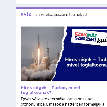
Ha szeretsz játszani, itt a helyed
KVÍZ
Híres cégek – Tudod, mivel
foglalkoznak?
Egyes vállalatok termékei ott vannak az
otthonunkban, mások a háttérben formálják a