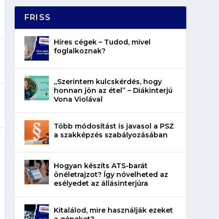
FRISS
Híres cégek – Tudod, mivel
foglalkoznak?
„Szerintem kulcskérdés, hogy
honnan jön az étel” – Diákinterjú
Vona Violával
Több módosítást is javasol a PSZ
a szakképzés szabályozásában
Hogyan készíts ATS-barát
önéletrajzot? Így növelheted az
esélyedet az állásinterjúra
Kitalálod, mire használják ezeket
a gépeket?