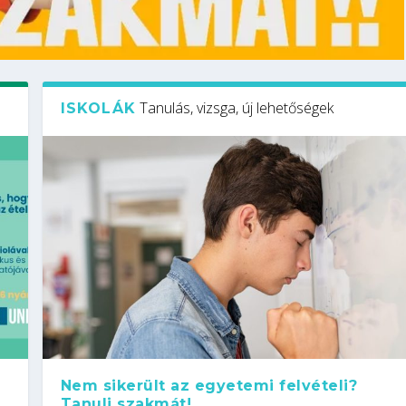
Tanulás, vizsga, új lehetőségek
ISKOLÁK
Nem sikerült az egyetemi felvételi?
Tanulj szakmát!