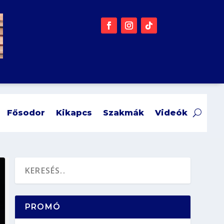
Fősodor
Kikapcs
Szakmák
Videók
PROMÓ