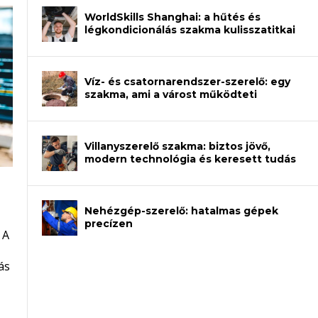
WorldSkills Shanghai: a hűtés és
légkondicionálás szakma kulisszatitkai
Víz- és csatornarendszer-szerelő: egy
szakma, ami a várost működteti
Villanyszerelő szakma: biztos jövő,
modern technológia és keresett tudás
Nehézgép-szerelő: hatalmas gépek
an – amikor néhány sor program dönti
precízen
 A
et a gépeket?
eli? Tanulj szakmát!
ódj ki telefon nélkül?
ás