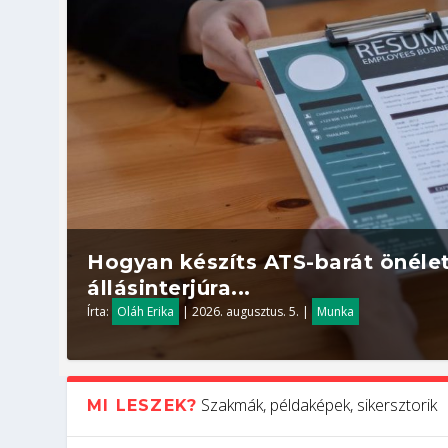
Hogyan készíts ATS-barát önélet
állásinterjúra...
Írta:
Oláh Erika
|
2026. augusztus. 5.
|
Munka
Szakmák, példaképek, sikersztorik
MI LESZEK?