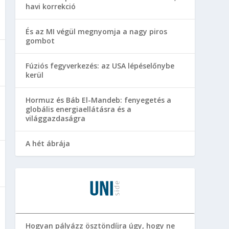
havi korrekció
És az MI végül megnyomja a nagy piros
gombot
Fúziós fegyverkezés: az USA lépéselőnybe
kerül
Hormuz és Báb El-Mandeb: fenyegetés a
globális energiaellátásra és a
világgazdaságra
A hét ábrája
Hogyan pályázz ösztöndíjra úgy, hogy ne