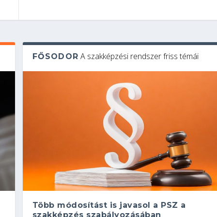
A szakképzési rendszer friss témái
FŐSODOR
Több módosítást is javasol a PSZ a
szakképzés szabályozásában