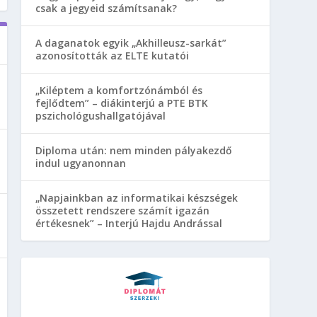
csak a jegyeid számítsanak?
A daganatok egyik „Akhilleusz-sarkát”
azonosították az ELTE kutatói
„Kiléptem a komfortzónámból és
fejlődtem” – diákinterjú a PTE BTK
pszichológushallgatójával
Diploma után: nem minden pályakezdő
indul ugyanonnan
„Napjainkban az informatikai készségek
összetett rendszere számít igazán
értékesnek” – Interjú Hajdu Andrással