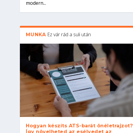
modern...
Ez vár rád a suli után
MUNKA
Hogyan készíts ATS-barát önéletrajzot?
Így növelheted az esélyedet az