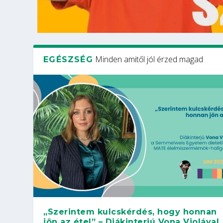
Minden amitől jól érzed magad
EGÉSZSÉG
„Szerintem kulcskérdés, hogy honnan
jön az étel” – Diákinterjú Vona Violával