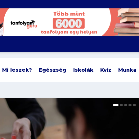
Mi leszek?
Egészség
Iskolák
Kvíz
Munka