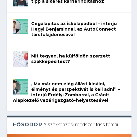
tipp a sikeres karrierindításhoz
Cégalapítás az iskolapadból – interjú
Hegyi Benjaminnal, az AutoConnect
társtulajdonosával
Mit tegyen, ha külföldön szerzett
szakképesítést?
„Ma már nem elég állást kínálni,
élményt és perspektívát is kell adni” –
interjú Erdélyi Zomborral, a Gránit
Alapkezelő vezérigazgató-helyettesével
A szakképzési rendszer friss témái
FŐSODOR