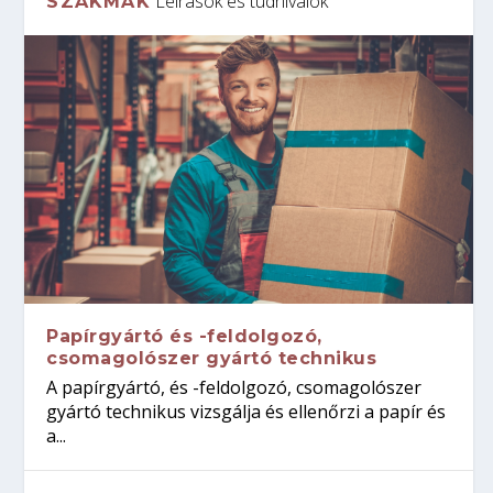
Leírások és tudnivalók
SZAKMÁK
Papírgyártó és -feldolgozó,
csomagolószer gyártó technikus
A papírgyártó, és -feldolgozó, csomagolószer
gyártó technikus vizsgálja és ellenőrzi a papír és
a...