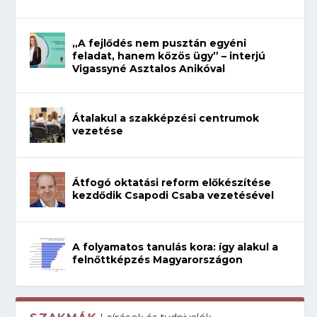
„A fejlődés nem pusztán egyéni
feladat, hanem közös ügy” – interjú
Vigassyné Asztalos Anikóval
Átalakul a szakképzési centrumok
vezetése
Átfogó oktatási reform előkészítése
kezdődik Csapodi Csaba vezetésével
A folyamatos tanulás kora: így alakul a
felnőttképzés Magyarországon