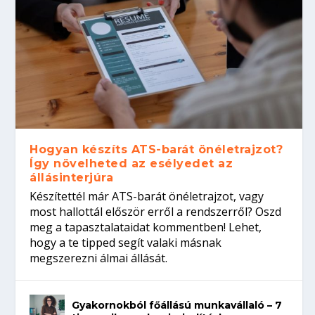
Hogyan készíts ATS-barát önéletrajzot?
Így növelheted az esélyedet az
állásinterjúra
Készítettél már ATS-barát önéletrajzot, vagy
most hallottál először erről a rendszerről? Oszd
meg a tapasztalataidat kommentben! Lehet,
hogy a te tipped segít valaki másnak
megszerezni álmai állását.
Gyakornokból főállású munkavállaló – 7