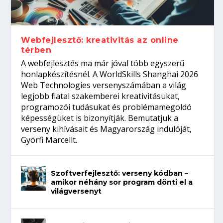
Így növelheted az esélyedet az
gépeket?
Tanulj szakmát!
amikor néhány sor program dönti el a
állásinterjúra...
világversenyt...
Webfejlesztő: kreativitás az online
térben
A webfejlesztés ma már jóval több egyszerű
honlapkészítésnél. A WorldSkills Shanghai 2026
Web Technologies versenyszámában a világ
legjobb fiatal szakemberei kreativitásukat,
programozói tudásukat és problémamegoldó
képességüket is bizonyítják. Bemutatjuk a
verseny kihívásait és Magyarország indulóját,
Györfi Marcellt.
Szoftverfejlesztő: verseny kódban –
amikor néhány sor program dönti el a
világversenyt