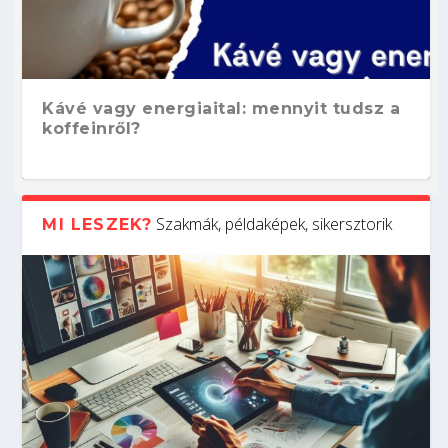
Kávé vagy energiaital: mennyit tudsz a
koffeinről?
Szakmák, példaképek, sikersztorik
MI LESZEK?
Hogyan készíts ATS-barát önéletrajzot?
Kitalálod, mire használják ezeket a
Nem sikerült az egyetemi felvételi?
Szoftverfejlesztő: verseny kódban –