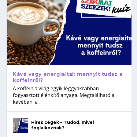
Kávé vagy energiaital: mennyit tudsz a
koffeinről?
A koffein a világ egyik leggyakrabban
fogyasztott élénkítő anyaga. Megtalálható a
kávéban, a...
Híres cégek – Tudod, mivel
foglalkoznak?