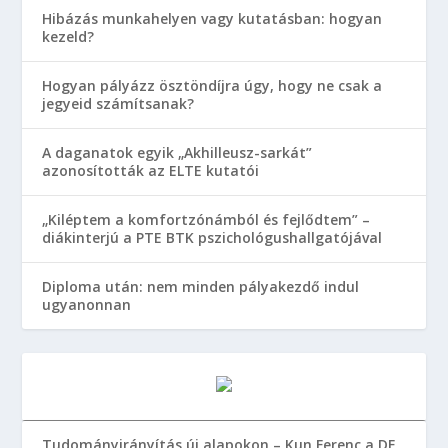
Hibázás munkahelyen vagy kutatásban: hogyan
kezeld?
Hogyan pályázz ösztöndíjra úgy, hogy ne csak a
jegyeid számítsanak?
A daganatok egyik „Akhilleusz-sarkát”
azonosították az ELTE kutatói
„Kiléptem a komfortzónámból és fejlődtem” –
diákinterjú a PTE BTK pszichológushallgatójával
Diploma után: nem minden pályakezdő indul
ugyanonnan
Tudományirányítás új alapokon – Kun Ferenc a DE