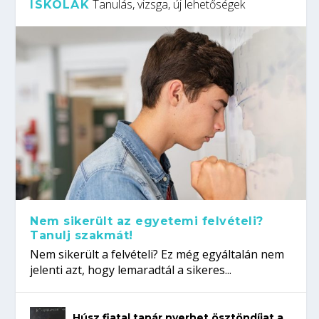
Tanulás, vizsga, új lehetőségek
ISKOLÁK
Nem sikerült az egyetemi felvételi?
Tanulj szakmát!
Nem sikerült a felvételi? Ez még egyáltalán nem
jelenti azt, hogy lemaradtál a sikeres...
Húsz fiatal tanár nyerhet ösztöndíjat a