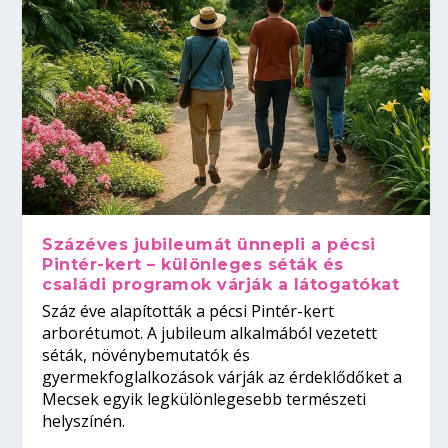
Százéves jubileumát ünnepli a pécsi
Pintér-kert – különleges séták és
családi programok várják a látogatókat
Száz éve alapították a pécsi Pintér-kert
arborétumot. A jubileum alkalmából vezetett
séták, növénybemutatók és
gyermekfoglalkozások várják az érdeklődőket a
Mecsek egyik legkülönlegesebb természeti
helyszínén.