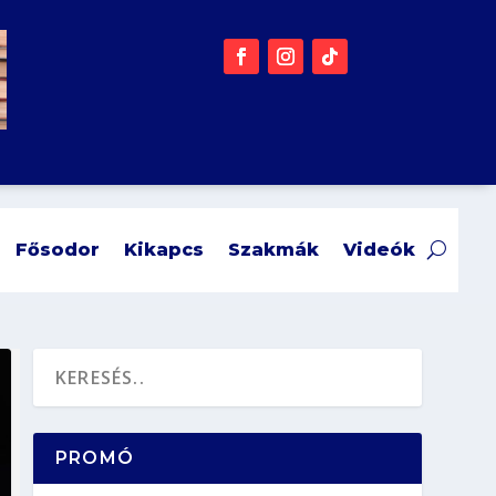
Fősodor
Kikapcs
Szakmák
Videók
PROMÓ