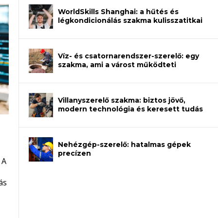
WorldSkills Shanghai: a hűtés és
légkondicionálás szakma kulisszatitkai
Víz- és csatornarendszer-szerelő: egy
szakma, ami a várost működteti
Villanyszerelő szakma: biztos jövő,
modern technológia és keresett tudás
Nehézgép-szerelő: hatalmas gépek
an – amikor néhány sor program dönti
precízen
 A
et a gépeket?
eli? Tanulj szakmát!
ódj ki telefon nélkül?
ás