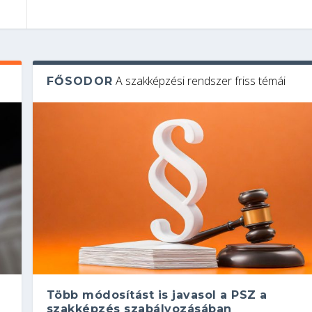
A szakképzési rendszer friss témái
FŐSODOR
Több módosítást is javasol a PSZ a
szakképzés szabályozásában