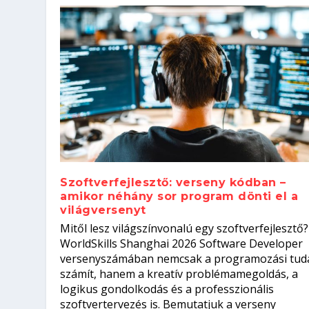
Szoftverfejlesztő: verseny kódban –
amikor néhány sor program dönti el a
világversenyt
Szoftverfejlesztő: verseny kódb
Mitől lesz világszínvonalú egy szoftverfejlesztő?
Kitalálod, mire használják ezek
Nem sikerült az egyetemi felvét
el a világversenyt...
Digitális detox – hogyan kapcsol
WorldSkills Shanghai 2026 Software Developer
Írta:
Írta:
Írta:
Írta:
Tóth Mónika
Oláh Erika
Szakmát Szerzek
Oláh Erika
|
|
|
2026. augusztus. 4.
2026. augusztus. 3.
2026. augusztus. 4.
|
2026. augusztus. 3.
|
|
|
Iskolák
Egészség
Kvíz
|
Mi leszek?
versenyszámában nemcsak a programozási tud
számít, hanem a kreatív problémamegoldás, a
logikus gondolkodás és a professzionális
szoftvertervezés is. Bemutatjuk a verseny