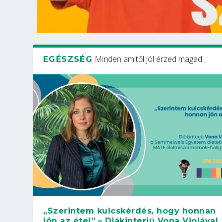
Minden amitől jól érzed magad
EGÉSZSÉG
„Szerintem kulcskérdés, hogy honnan
jön az étel” – Diákinterjú Vona Violával