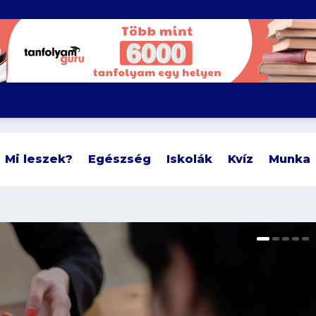
Mi leszek?
Egészség
Iskolák
Kvíz
Munka