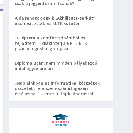
csak a jegyeid számítsanak?
A daganatok egyik „Akhilleusz-sarkát”
azonosították az ELTE kutatói
„Kiléptem a komfortzónámból és
fejlődtem” – diákinterjú a PTE BTK
pszichológushallgatójával
Diploma után: nem minden pályakezdő
indul ugyanonnan
„Napjainkban az informatikai készségek
összetett rendszere számít igazán
értékesnek” – Interjú Hajdu Andrással