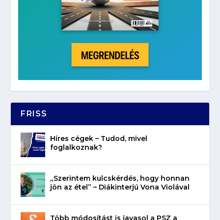
FRISS
Híres cégek – Tudod, mivel
foglalkoznak?
„Szerintem kulcskérdés, hogy honnan
jön az étel” – Diákinterjú Vona Violával
Több módosítást is javasol a PSZ a