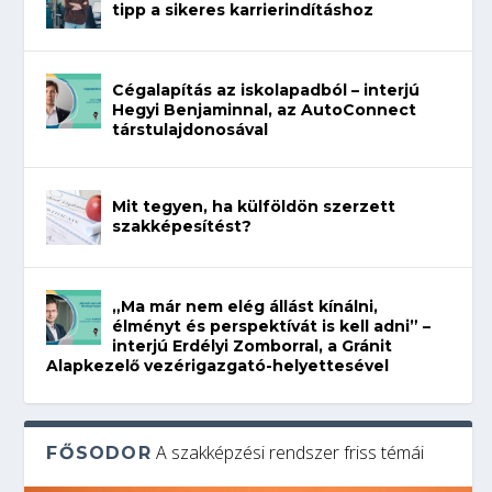
tipp a sikeres karrierindításhoz
Cégalapítás az iskolapadból – interjú
Hegyi Benjaminnal, az AutoConnect
társtulajdonosával
Mit tegyen, ha külföldön szerzett
szakképesítést?
„Ma már nem elég állást kínálni,
élményt és perspektívát is kell adni” –
interjú Erdélyi Zomborral, a Gránit
Alapkezelő vezérigazgató-helyettesével
A szakképzési rendszer friss témái
FŐSODOR