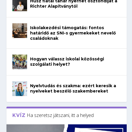
Húsz fiatal tanár nyerhet ösztöndíjat a
Richter Alapítványtól
Iskolakezdési támogatás: fontos
határidő az SNI-s gyermekeket nevelő
családoknak
Hogyan válassz iskolai közösségi
szolgálati helyet?
Nyelvtudás és szakma: ezért keresik a
nyelveket beszélő szakembereket
Ha szeretsz játszani, itt a helyed
KVÍZ