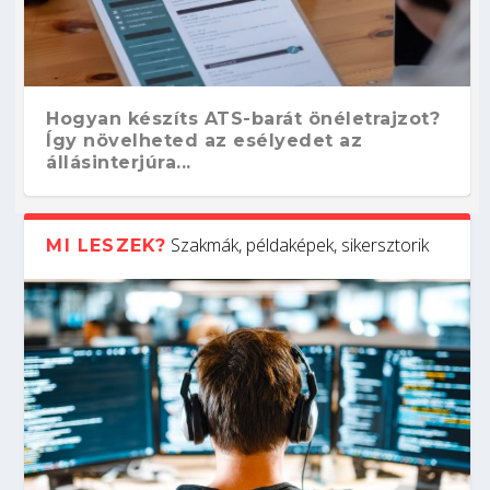
Hogyan készíts ATS-barát önéletrajzot?
Így növelheted az esélyedet az
állásinterjúra...
Szakmák, példaképek, sikersztorik
MI LESZEK?
Kitalálod, mire használják ezeket a
Nem sikerült az egyetemi felvételi?
Szoftverfejlesztő: verseny kódban –
Digitális detox – hogyan kapcsolódj ki