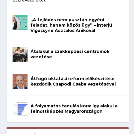
„A fejlődés nem pusztán egyéni
feladat, hanem közös ügy” – interjú
Vigassyné Asztalos Anikóval
Átalakul a szakképzési centrumok
vezetése
Átfogó oktatási reform előkészítése
kezdődik Csapodi Csaba vezetésével
A folyamatos tanulás kora: így alakul a
felnőttképzés Magyarországon