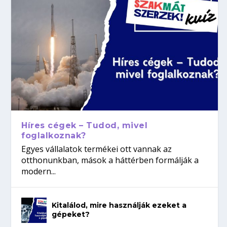
Híres cégek – Tudod, mivel
foglalkoznak?
Egyes vállalatok termékei ott vannak az
otthonunkban, mások a háttérben formálják a
modern...
Kitalálod, mire használják ezeket a
gépeket?