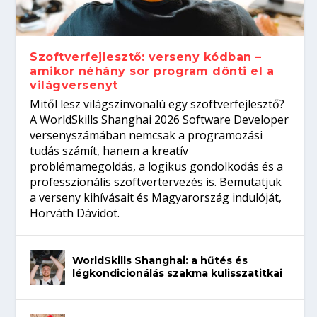
gépeket?
Tanulj szakmát!
amikor néhány sor program dönti el a
telefon nélkül?
világversenyt...
Szoftverfejlesztő: verseny kódban –
amikor néhány sor program dönti el a
világversenyt
Mitől lesz világszínvonalú egy szoftverfejlesztő?
A WorldSkills Shanghai 2026 Software Developer
versenyszámában nemcsak a programozási
tudás számít, hanem a kreatív
problémamegoldás, a logikus gondolkodás és a
professzionális szoftvertervezés is. Bemutatjuk
a verseny kihívásait és Magyarország indulóját,
Horváth Dávidot.
WorldSkills Shanghai: a hűtés és
légkondicionálás szakma kulisszatitkai