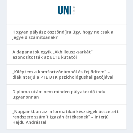
Hogyan pályázz ösztöndíjra úgy, hogy ne csak a
jegyeid számítsanak?
A daganatok egyik „Akhilleusz-sarkát”
azonosították az ELTE kutatói
„Kiléptem a komfortzónámból és fejlődtem” –
diákinterjú a PTE BTK pszichológushallgatójával
Diploma után: nem minden pályakezdő indul
ugyanonnan
„Napjainkban az informatikai készségek összetett
rendszere számít igazán értékesnek” – Interjú
Hajdu Andrással