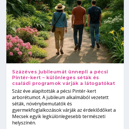
Százéves jubileumát ünnepli a pécsi
Pintér-kert – különleges séták és
családi programok várják a látogatókat
Száz éve alapították a pécsi Pintér-kert
arborétumot. A jubileum alkalmából vezetett
séták, növénybemutatók és
gyermekfoglalkozások várják az érdeklődőket a
Mecsek egyik legkülönlegesebb természeti
helyszínén.