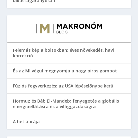
lakosságarányosan
Felemás kép a boltokban: éves növekedés, havi
korrekció
És az MI végül megnyomja a nagy piros gombot
Fúziós fegyverkezés: az USA lépéselőnybe kerül
Hormuz és Báb El-Mandeb: fenyegetés a globális
energiaellátásra és a világgazdaságra
A hét ábrája