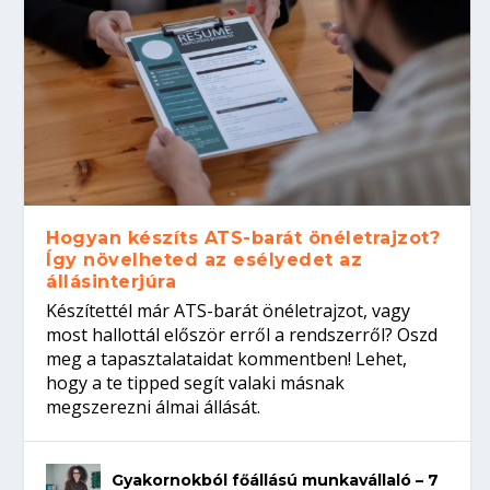
Hogyan készíts ATS-barát önéletrajzot?
Így növelheted az esélyedet az
állásinterjúra
Készítettél már ATS-barát önéletrajzot, vagy
most hallottál először erről a rendszerről? Oszd
meg a tapasztalataidat kommentben! Lehet,
hogy a te tipped segít valaki másnak
megszerezni álmai állását.
Gyakornokból főállású munkavállaló – 7